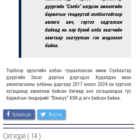
дүүргийн "Сэлбэ" нэгдсэн эмнэлгийн
барилгын тендертэй холбоотойгоор
авлига авч, гэртээ хадгалсан
байхад нь нэр бүхий алба хаагчийн
хамтаар саатуулсан гэх мэдээлэл
байна.
Тэрбээр одоогийн албан тушаалаасаа өмнө Сүхбаатар
дүүргийн Засаг даргын дэргэдэх Худалдан авах
ажиллагааны албаны даргаар 2017 оноос 2024 он хүртэлх
хугацаанд ажиллаж байсан бөгөөд энэ хугацаандаа тус
барилгын тендерийг “Ванхүү” ХХК-д өгч байсан байна.
Хуваалцах
Жиргэх
Сэтгэгдэл (
14
)