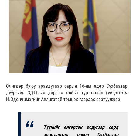
Өчигдөр буюу аравдугаар сарын 16-ны өдөр Сүхбаатар
дүүргийн ЗДТГ-ын даргын албыг түр орлон гүйцэтгэгч
Н.Одончимэгийг Авлигатай тэмцэх газраас саатуулжээ.
Түүнийг өнгөрсөн есдүгээр сард
ашиглалтад орсон Сүхбаатар