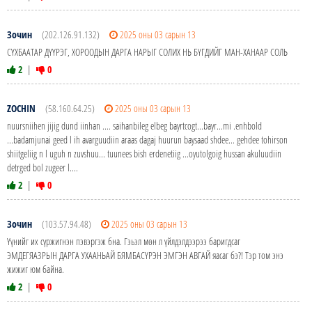
Зочин
(202.126.91.132)
2025 оны 03 сарын 13
СҮХБААТАР ДҮҮРЭГ, ХОРООДЫН ДАРГА НАРЫГ СОЛИХ НЬ БҮГДИЙГ МАН-ХАНААР СОЛЬ
2
|
0
ZOCHIN
(58.160.64.25)
2025 оны 03 сарын 13
nuursniihen jijig dund iinhan .... saihanbileg elbeg bayrtcogt...bayr...mi .enhbold
...badamjunai geed l ih avarguudiin araas dagaj huurun baysaad shdee... gehdee tohirson
shiitgeliig n l uguh n zuvshuu... tuunees bish erdenetiig ...oyutolgoig hussan akuluudiin
detrged bol zugeer l....
2
|
0
Зочин
(103.57.94.48)
2025 оны 03 сарын 13
Үүнийг их сүржигнэн пэвэргэж бна. Гэьэл мөн л үйлдэлдээрээ баригдсаг
ЭМДЕГЯАЗРЫН ДАРГА УХААНЬАЙ БЯМБАСҮРЭН ЭМГЭН АВГАЙ яасаг бэ?! Тэр том энэ
жижиг юм байна.
2
|
0