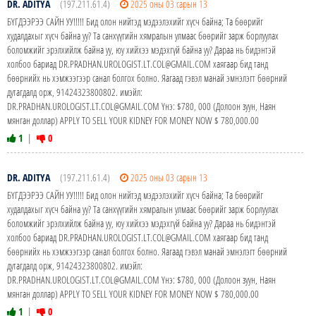
DR. ADITYA
(197.211.61.4)
2025 оны 03 сарын 13
БҮГДЭЭРЭЭ САЙН УУ!!!!! Бид олон нийтэд мэдээлэхийг хүсч байна; Та бөөрийг
худалдахыг хүсч байна уу? Та санхүүгийн хямралын улмаас бөөрийг зарж борлуулах
боломжийг эрэлхийлж байна уу, юу хийхээ мэдэхгүй байна уу? Дараа нь бидэнтэй
холбоо бариад DR.PRADHAN.UROLOGIST.LT.COL@GMAIL.COM хаягаар бид танд
бөөрнийх нь хэмжээгээр санал болгох болно. Яагаад гэвэл манай эмнэлэгт бөөрний
дутагдалд орж, 91424323800802. имэйл:
DR.PRADHAN.UROLOGIST.LT.COL@GMAIL.COM Yнэ: $780, 000 (Долоон зуун, Наян
мянган доллар) APPLY TO SELL YOUR KIDNEY FOR MONEY NOW $ 780,000.00
1
|
0
DR. ADITYA
(197.211.61.4)
2025 оны 03 сарын 13
БҮГДЭЭРЭЭ САЙН УУ!!!!! Бид олон нийтэд мэдээлэхийг хүсч байна; Та бөөрийг
худалдахыг хүсч байна уу? Та санхүүгийн хямралын улмаас бөөрийг зарж борлуулах
боломжийг эрэлхийлж байна уу, юу хийхээ мэдэхгүй байна уу? Дараа нь бидэнтэй
холбоо бариад DR.PRADHAN.UROLOGIST.LT.COL@GMAIL.COM хаягаар бид танд
бөөрнийх нь хэмжээгээр санал болгох болно. Яагаад гэвэл манай эмнэлэгт бөөрний
дутагдалд орж, 91424323800802. имэйл:
DR.PRADHAN.UROLOGIST.LT.COL@GMAIL.COM Yнэ: $780, 000 (Долоон зуун, Наян
мянган доллар) APPLY TO SELL YOUR KIDNEY FOR MONEY NOW $ 780,000.00
1
|
0