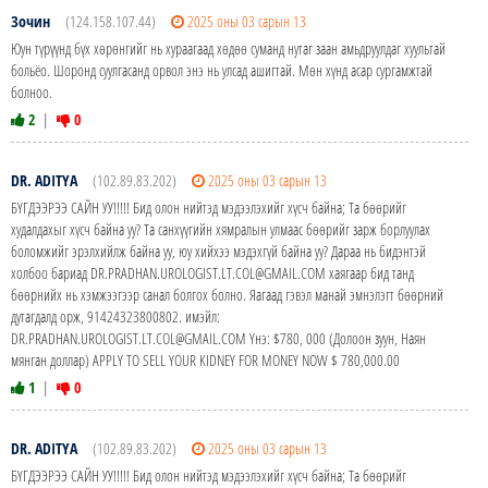
Зочин
(124.158.107.44)
2025 оны 03 сарын 13
Юун түрүүнд бүх хөрөнгийг нь хураагаад хөдөө суманд нутаг заан амьдруулдаг хуультай
больёо. Шоронд суулгасанд орвол энэ нь улсад ашигтай. Мөн хүнд асар сургамжтай
болноо.
2
|
0
DR. ADITYA
(102.89.83.202)
2025 оны 03 сарын 13
БҮГДЭЭРЭЭ САЙН УУ!!!!! Бид олон нийтэд мэдээлэхийг хүсч байна; Та бөөрийг
худалдахыг хүсч байна уу? Та санхүүгийн хямралын улмаас бөөрийг зарж борлуулах
боломжийг эрэлхийлж байна уу, юу хийхээ мэдэхгүй байна уу? Дараа нь бидэнтэй
холбоо бариад DR.PRADHAN.UROLOGIST.LT.COL@GMAIL.COM хаягаар бид танд
бөөрнийх нь хэмжээгээр санал болгох болно. Яагаад гэвэл манай эмнэлэгт бөөрний
дутагдалд орж, 91424323800802. имэйл:
DR.PRADHAN.UROLOGIST.LT.COL@GMAIL.COM Yнэ: $780, 000 (Долоон зуун, Наян
мянган доллар) APPLY TO SELL YOUR KIDNEY FOR MONEY NOW $ 780,000.00
1
|
0
DR. ADITYA
(102.89.83.202)
2025 оны 03 сарын 13
БҮГДЭЭРЭЭ САЙН УУ!!!!! Бид олон нийтэд мэдээлэхийг хүсч байна; Та бөөрийг