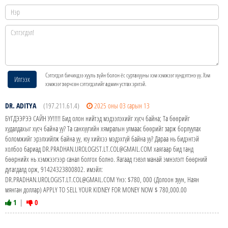
Сэтгэгдэл бичихдээ хууль зүйн болон ёс суртахууны хэм хэмжээг хүндэтгэнэ үү. Хэм
Илгээх
хэмжээг зөрчсөн сэтгэгдэлийг админ устгах эрхтэй.
DR. ADITYA
(197.211.61.4)
2025 оны 03 сарын 13
БҮГДЭЭРЭЭ САЙН УУ!!!!! Бид олон нийтэд мэдээлэхийг хүсч байна; Та бөөрийг
худалдахыг хүсч байна уу? Та санхүүгийн хямралын улмаас бөөрийг зарж борлуулах
боломжийг эрэлхийлж байна уу, юу хийхээ мэдэхгүй байна уу? Дараа нь бидэнтэй
холбоо бариад DR.PRADHAN.UROLOGIST.LT.COL@GMAIL.COM хаягаар бид танд
бөөрнийх нь хэмжээгээр санал болгох болно. Яагаад гэвэл манай эмнэлэгт бөөрний
дутагдалд орж, 91424323800802. имэйл:
DR.PRADHAN.UROLOGIST.LT.COL@GMAIL.COM Yнэ: $780, 000 (Долоон зуун, Наян
мянган доллар) APPLY TO SELL YOUR KIDNEY FOR MONEY NOW $ 780,000.00
1
|
0