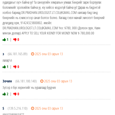
худалдахыг хүсч байна уу? Та санхүүгийн хямралын улмаас бөөрийг зарж борлуулах
боломжийг эрэлхийлж байна уу, юу хийхээ мэдэхгүй байна уу? Дараа нь бидэнтэй
холбоо бариад DR.PRADHAN.UROLOGIST.LT.COL@GMAIL.COM хаягаар бид танд
бөөрнийх нь хэмжээгээр санал болгох болно. Яагаад гэвэл манай эмнэлэгт бөөрний
дутагдалд орж, 91424323800802. имэйл:
DR.PRADHAN.UROLOGIST.LT.COL@GMAIL.COM Yнэ: $780, 000 (Долоон зуун, Наян
мянган доллар) APPLY TO SELL YOUR KIDNEY FOR MONEY NOW $ 780,000.00
1
|
0
з
(66.181.165.89)
2025 оны 03 сарын 13
лалар\n
1
|
0
Зочин
(66.181.180.140)
2025 оны 03 сарын 13
Зүгээр л бүх хөрөнгийг нь хураагаад буудчих
2
|
0
S
(139.5.216.110)
2025 оны 03 сарын 13
ANUSDI80955877