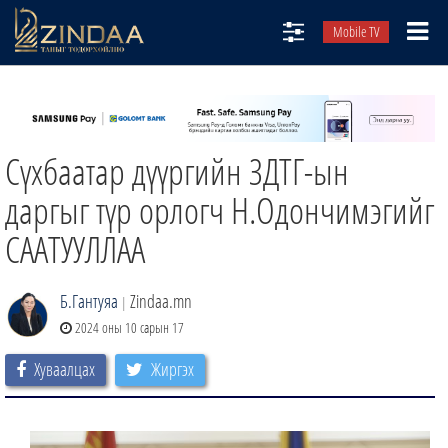
Mobile TV
НИЙТЛЭЛЧИД
ТВ8
Сүхбаатар дүүргийн ЗДТГ-ын
ӨГЛӨӨНИЙ СОНИН
АУДИО ЗОХИОЛ
даргыг түр орлогч Н.Одончимэгийг
ЗИНДАА СЭТГҮҮЛ
СААТУУЛЛАА
Б.Гантуяа
Zindaa.mn
|
2024 оны 10 сарын 17
Хуваалцах
Жиргэх