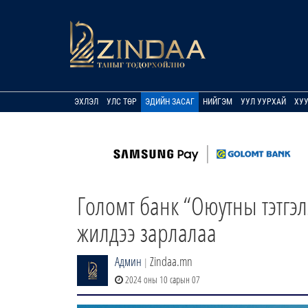
ЭХЛЭЛ
УЛС ТӨР
ЭДИЙН ЗАСАГ
НИЙГЭМ
УУЛ УУРХАЙ
ХУ
Голомт банк “Оюутны тэтгэл
жилдээ зарлалаа
Админ
Zindaa.mn
|
2024 оны 10 сарын 07