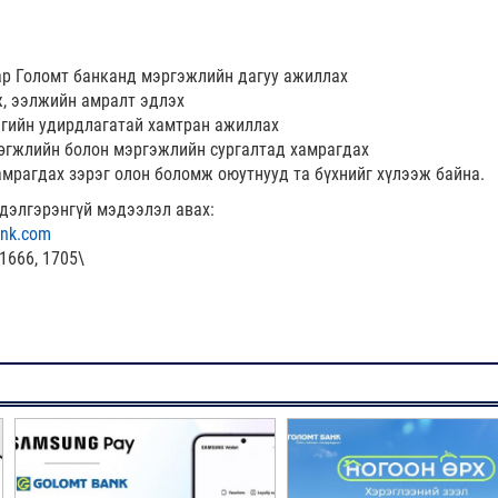
ар Голомт банканд мэргэжлийн дагуу ажиллах
, ээлжийн амралт эдлэх
гийн удирдлагатай хамтран ажиллах
өгжлийн болон мэргэжлийн сургалтад хамрагдах
амрагдах зэрэг олон боломж оюутнууд та бүхнийг хүлээж байна.
 дэлгэрэнгүй мэдээлэл авах:
nk.com
1666, 1705\