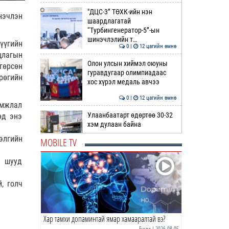
"ДЦС-3” ТӨХК-ийн нэн
нэчлэн
шаардлагатай
“Турбингенератор-5”-ын
шинэчлэлийн т…
үүгийн
0 |
12 цагийн өмнө
цлагын
Олон улсын хиймэл оюуны
гөрсөн
гуравдугаар олимпиадаас
рөгийн
хос хүрэл медаль авчээ
0 |
12 цагийн өмнө
амжлал
Улаанбаатарт өдөртөө 30-32
өд энэ
хэм дулаан байна
элгийн
MOBILE TV
0 |
13 цагийн өмнө
р шууд
ДОРНЫН ЗУРХАЙ | Морь,
нохой жилтнээ аливаа үйлийг
, голч
хийхэд эерэг сайн
0 |
13 цагийн өмнө
Хар тамхи допаминтай ямар хамааралтай вэ?
ӨГЛӨӨНИЙ МЭНД!
Бусад
| 2026-08-05