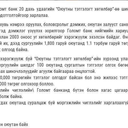
омт банк 20 дахь удаагийн “Оюутны тэтгэлэгт хөтөлбөр”-өө ши
одотголтойгоор зарлалаа.
хувь нэмрээ оруулах, боловсролыг дэмжих, оюутан залууст санх
тэд дэмжлэг үзүүлэх зорилгоор Голомт банк нийгмийн хариу
хлан 2003 оноос уг хөтөлбөрийг хэрэгжүүлж эхэлсэн байдаг. Өн
 их, дээд сургуулийн 1,800 гаруй оюутанд 1.1 тэрбум гаруй төг
 олгоод байна.
хэрэгжүүлж буй “Оюутны тэтгэлэгт хөтөлбөр”-ийн хүрээнд ул
ургуулийн шилдэг 100 оюутанд сургалтын тэтгэлэг олгох бөгө
аах шинэчлэлүүдийг агуулж байгаараа онцлогтой.
0,000 төгрөгийн тэтгэлэг олгодог байсан бол энэ жилээс тэтг
000 төгрөг олгохоор боллоо.
жлийн чиглэлийн\ Голомт банканд бүтэн болон хагас цагаа
болж байна.
гдах оюутанд суралцаж буй мэргэжлийн чиглэлийг харгалзахгүй
ын оюутан байх