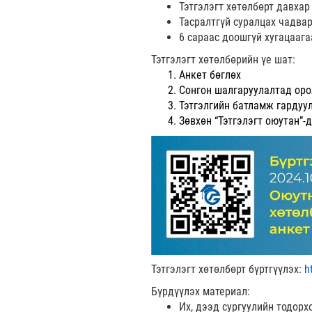
Тэтгэлэгт хөтөлбөрт давхар
Тасралтгүй суралцах чадвар
6 сараас доошгүй хугацааг
Тэтгэлэгт хөтөлбөрийн үе шат:
Анкет бөглөх
Сонгон шалгаруулалтад оро
Тэтгэлгийн батламж гардуу
Зөвхөн “Тэтгэлэгт оюутан”-
Тэтгэлэгт хөтөлбөрт бүртгүүлэх:
h
Бүрдүүлэх материал:
Их, дээд сургуулийн тодорх