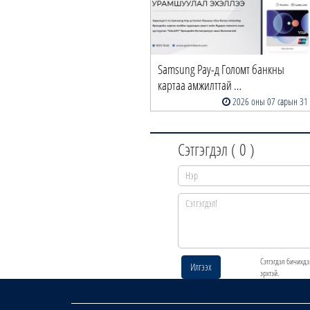
Samsung Pay-д Голомт банкны
картаа амжилттай …
2026 оны 07 сарын 31
Сэтгэгдэл (
0
)
Сэтгэгдэл бичихдэ
Илгээх
эрхтэй.