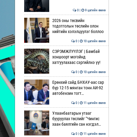
0 |
9 цагийн өмнө
2026 оны төсвийн
тодотголын төслийн олон
нийтийн хэлэлцүүлэг боллоо
0 |
10 цагийн өмнө
СЭРЭМЖЛҮҮЛЭГ | Бамбай
хоншоорт могойнд
хатгуулахаас сэргийлнэ үү!
0 |
10 цагийн өмнө
Ерөнхий сайд БНХАУ-аас сар
бүр 12-15 мянган тонн АИ-92
автобензин тогт…
0 |
11 цагийн өмнө
Улаанбаатарын утааг
бууруулах төслийг “Чингис
хаан баялгийн сан нэгдэл…
0 |
11 цагийн өмнө