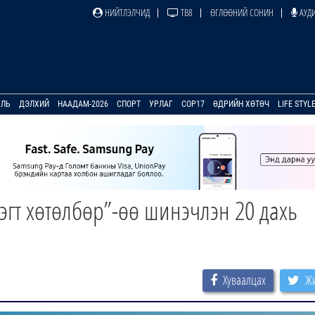
НИЙТЛЭЛЧИД
ТВ8
ӨГЛӨӨНИЙ СОНИН
АУДИ
УЛЬ
ДЭЛХИЙ
НААДАМ-2026
СПОРТ
УРЛАГ
COP17
ӨДРИЙН ХӨТӨЧ
LIFE STYL
эгт хөтөлбөр”-өө шинэчлэн 20 дахь
Хуваалцах
Жи