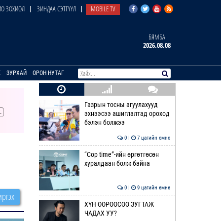
О ЗОХИОЛ
ЗИНДАА СЭТГҮҮЛ
MOBILE TV
БЯМБА
2026.08.08
E
ЗУРХАЙ
ОРОН НУТАГ
Газрын тосны агуулахууд
эхнээсээ ашиглалтад ороход
бэлэн болжээ
0 |
7 цагийн өмнө
“Cop time”-ийн өргөтгөсөн
хуралдаан болж байна
0 |
9 цагийн өмнө
ргэх
ХҮН ӨӨРӨӨСӨӨ ЗУГТАЖ
ЧАДАХ УУ?