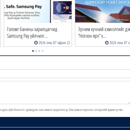
Голомт банкны харилцагчид
Эрчим хүчний хэмнэлтийг дэ
Samsung Pay үйлчилг…
“Ногоон өрх” х…
2026 оны 07 сарын 22
2026 оны 07 с
э хууль зүйн болон ёс суртахууны хэм хэмжээг хүндэтгэнэ үү. Хэм хэмжээг зөрчсөн сэтгэгдэлийг админ устгах