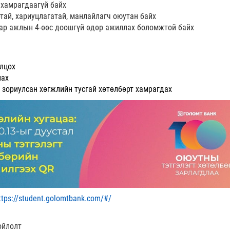
 хамрагдаагүй байх
тай, хариуцлагатай, манлайлагч оюутан байх
аар ажлын 4-өөс доошгүй өдөр ажиллах боломжтой байх
лцох
лах
д зориулсан хөгжлийн тусгай хөтөлбөрт хамрагдах
ttps://student.golomtbank.com/#/
ойлолт