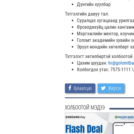
Дүнгийн хуулбар
Тэтгэлгийн давуу тал:
Суралцах хугацаанд урилга
Өрсөлдөхүйц цалин хангамж
Мэргэжлийн ментор, коучин
Голомт академийн хувийн х
Эрүүл мэндийн хөтөлбөрт х
Тэтгэлэгт хөтөлбөртэй холбоотой
Цахим шуудан:
hr@golomtba
Холбогдох утас: 7575-1111 \
Хуваалцах
Жиргэх
ХОЛБООТОЙ МЭДЭЭ