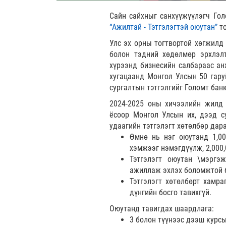
Сайн сайхныг санхүүжүүлэгч Гол
“Ажилтай - Тэтгэлэгтэй оюутан”
т
Улс эх орны тогтвортой хөгжилд 
болон тэдний хөдөлмөр эрхлэл
хүрээнд бизнесийн салбараас ан
хугацаанд Монгол Улсын 50 гаруй
сургалтын тэтгэлгийг Голомт банк
2024-2025 оны хичээлийн жилд 
ёсоор Монгол Улсын их, дээд с
удаагийн тэтгэлэгт хөтөлбөр дар
Өмнө нь нэг оюутанд 1,00
хэмжээг нэмэгдүүлж, 2,000,
Тэтгэлэгт оюутан \мэргэ
ажиллаж эхлэх боломжтой 
Тэтгэлэгт хөтөлбөрт хамра
дүнгийн босго тавихгүй.
Оюутанд тавигдах шаардлага:
3 болон түүнээс дээш курс