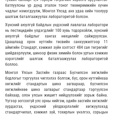
батлуулсны үр дүнд эталон тоног төхөөрөмжийн хүчин
чадлыг нэмэгдүүлж, Монгол Улсад анх удаа хийн тоолуур
шалгаж баталгаажуулах лабораторитой болсон.
Хүнсний аюулгүй байдлын үндэсний лавлагаа лаборатори
нь пестицидийн үлдэгдлийг 100 хувь тодорхойлж, хүнсний
аюулгүй байдлыг хангах нөхцөлийг сайжруулсан.
Цаашлаад орон нутгийн төсвийн санхүүжилтээр 11
аймгийн Стандарт, хэмжил зүйн хэлтэст 484 сая төгрөгийг
шийдвэрлүүлж, шинээр физик химийн болон уртын хэмжих
хэрэгслийг шалгаж баталгаажуулах лабораторитой
боллоо.
Монгол Улсын Засгийн газраас Бүсчилсэн хөгжлийн
бодлогыг тэргүүлэх чиглэлээ болгож, бүс, орон нутгийнхаа
хөгжлийг стандартын шинэ загвараар, бүсчилсэн
хөгжлийнхөө шинэ загварыг стандартаар тэргүүлсэн
байхаар, олон улсын жишигт нийцүүлэхийг зорьж байна.
Үүгээр зогсохгүй улс орны нийгэм, эдийн засгийн хөгжлийг
хурдасгах, үндэсний үйлдвэрлэлийг хөгжүүлэхэд
стандартчилал, хэмжил зүй, тохирлын үнэлгээ, сорьцын