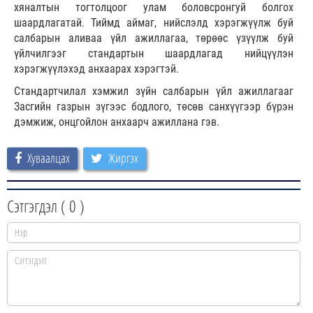
хяналтын тогтолцоог улам боловсронгуй болгох
шаардлагатай. Тиймд аймаг, нийслэлд хэрэгжүүлж буй
салбарын аливаа үйл ажиллагаа, төрөөс үзүүлж буй
үйлчилгээг стандартын шаардлагад нийцүүлэн
хэрэгжүүлэхэд анхаарах хэрэгтэй.
Стандартчилал хэмжил зүйн салбарын үйл ажиллагааг
Засгийн газрын зүгээс бодлого, төсөв санхүүгээр бүрэн
дэмжиж, онцгойлон анхаарч ажиллана гэв.
Хуваалцах
Жиргэх
Сэтгэгдэл (
0
)