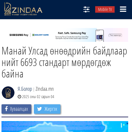
Mobile TV
НИЙТЛЭЛЧИД
ТВ8
Манай Улсад өнөөдрийн байдлаар
ӨГЛӨӨНИЙ СОНИН
АУДИО ЗОХИОЛ
нийт 6693 стандарт мөрдөгдөж
ЗИНДАА СЭТГҮҮЛ
байна
Я.Болор
Zindaa.mn
|
2025 оны 02 сарын 04
Хуваалцах
Жиргэх