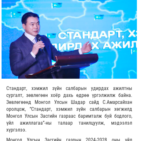
Стандарт, хэмжил зүйн салбарын удирдах ажилтны
сургалт, зөвлөгөөн хоёр дахь өдрөө үргэлжилж байна.
Зөвлөгөөнд Монгол Улсын Шадар сайд С.Амарсайхан
оролцож, “Стандарт, хэмжил зүйн салбарын хөгжилд
Монгол Улсын Засгийн газраас баримталж буй бодлого,
үйл ажиллагаа”-ны талаар танилцуулж, мэдээлэл
хүргэлээ.
Монгол Улсын Засгийн газрын 2024-2028 оны үйл