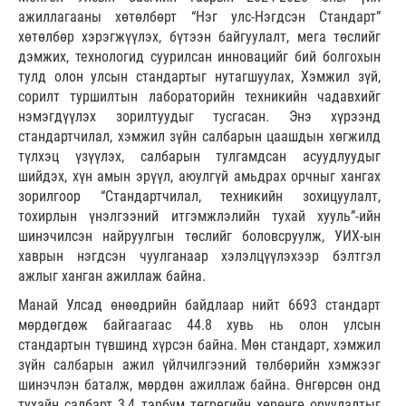
ажиллагааны хөтөлбөрт “Нэг улс-Нэгдсэн Стандарт”
хөтөлбөр хэрэгжүүлэх, бүтээн байгуулалт, мега төслийг
дэмжих, технологид суурилсан инновацийг бий болгохын
тулд олон улсын стандартыг нутагшуулах, Хэмжил зүй,
сорилт туршилтын лабораторийн техникийн чадавхийг
нэмэгдүүлэх зорилтуудыг тусгасан. Энэ хүрээнд
стандартчилал, хэмжил зүйн салбарын цаашдын хөгжилд
түлхэц үзүүлэх, салбарын тулгамдсан асуудлуудыг
шийдэх, хүн амын эрүүл, аюулгүй амьдрах орчныг хангах
зорилгоор “Стандартчилал, техникийн зохицуулалт,
тохирлын үнэлгээний итгэмжлэлийн тухай хууль”-ийн
шинэчилсэн найруулгын төслийг боловсруулж, УИХ-ын
хаврын нэгдсэн чуулганаар хэлэлцүүлэхээр бэлтгэл
ажлыг ханган ажиллаж байна.
Манай Улсад өнөөдрийн байдлаар нийт 6693 стандарт
мөрдөгдөж байгаагаас 44.8 хувь нь олон улсын
стандартын түвшинд хүрсэн байна. Мөн стандарт, хэмжил
зүйн салбарын ажил үйлчилгээний төлбөрийн хэмжээг
шинэчлэн баталж, мөрдөн ажиллаж байна. Өнгөрсөн онд
тухайн салбарт 3,4 тэрбум төгрөгийн хөрөнгө оруулалтыг