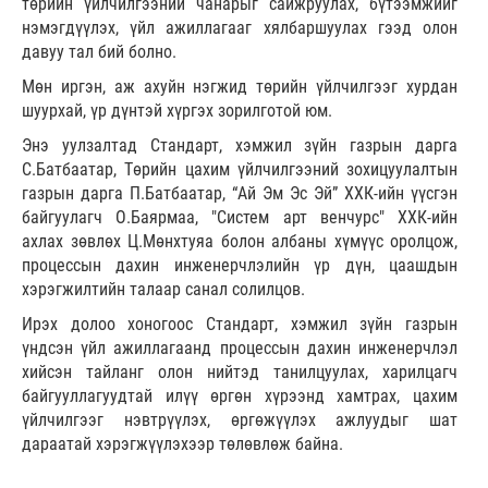
төрийн үйлчилгээний чанарыг сайжруулах, бүтээмжийг
нэмэгдүүлэх, үйл ажиллагааг хялбаршуулах гээд олон
давуу тал бий болно.
Мөн иргэн, аж ахуйн нэгжид төрийн үйлчилгээг хурдан
шуурхай, үр дүнтэй хүргэх зорилготой юм.
Энэ уулзалтад Стандарт, хэмжил зүйн газрын дарга
С.Батбаатар, Төрийн цахим үйлчилгээний зохицуулалтын
газрын дарга П.Батбаатар, “Ай Эм Эс Эй” ХХК-ийн үүсгэн
байгуулагч О.Баярмаа, "Систем арт венчурс" ХХК-ийн
ахлах зөвлөх Ц.Мөнхтуяа болон албаны хүмүүс оролцож,
процессын дахин инженерчлэлийн үр дүн, цаашдын
хэрэгжилтийн талаар санал солилцов.
Ирэх долоо хоногоос Стандарт, хэмжил зүйн газрын
үндсэн үйл ажиллагаанд процессын дахин инженерчлэл
хийсэн тайланг олон нийтэд танилцуулах, харилцагч
байгууллагуудтай илүү өргөн хүрээнд хамтрах, цахим
үйлчилгээг нэвтрүүлэх, өргөжүүлэх ажлуудыг шат
дараатай хэрэгжүүлэхээр төлөвлөж байна.