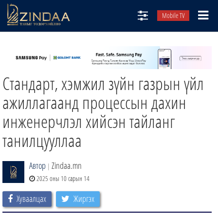
Mobile TV
НИЙТЛЭЛЧИД
ТВ8
Стандарт, хэмжил зүйн газрын үйл
ӨГЛӨӨНИЙ СОНИН
АУДИО ЗОХИОЛ
ажиллагаанд процессын дахин
ЗИНДАА СЭТГҮҮЛ
инженерчлэл хийсэн тайланг
танилцууллаа
Автор
Zindaa.mn
|
2025 оны 10 сарын 14
Хуваалцах
Жиргэх