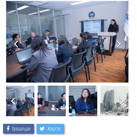
Хуваалцах
Жиргэх