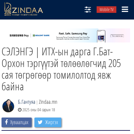
Mobile TV
НИЙТЛЭЛЧИД
ТВ8
СЭЛЭНГЭ | ИТХ-ын дарга Г.Бат-
ӨГЛӨӨНИЙ СОНИН
АУДИО ЗОХИОЛ
Орхон тэргүүтэй төлөөлөгчид 205
ЗИНДАА СЭТГҮҮЛ
сая төгрөгөөр томилолтод явж
байна
Б.Гантуяа
Zindaa.mn
|
2025 оны 04 сарын 18
Хуваалцах
Жиргэх