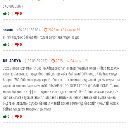
SAQI80955877
0
|
0
зочин
(66.181.186.80)
2025 оны 04 сарын 19
ингэж явцгааж байхад монголын валют яаж үлдэх вэ дээ
0
|
0
DR. ADITYA
(102.89.85.215)
2025 оны 04 сарын 19
Эрхэм ноён /хатагтай,\nЭнэ нь Adityapradhan анагаах ухааныг олон нийтэд мэдээлэх
явдал юм\nэмнэлэг эрүүл бөөрний донор хайж байна\n100% ноцтой байгаа хүмүүс
бөөрөө 780,000 доллараар зарна\nСонирхсон хандивлагчид манай цахим шуудангаар
яаралтай холбоо барина уу:\nDR.PRADHAN.UROLOGIST.LT.COL@GMAIL.COM\nТа мөн
манай бүсийн төв оффист бидэнтэй холбогдож болно\nВэб:\nБид анагаах ухаанд 28
жил ажилласан туршлагатай.\nБид танд хамгийн их сэтгэл ханамжийг амлаж байна,
бид таны яаралтай хүлээж байна\nМанай эрхэм өвчтөнүүд бөөрийг нухацтай хүлээж
байгаа тул дагаж мөрдөх\nшилжүүл
0
|
0