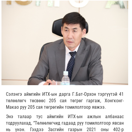
Сэлэнгэ аймгийн ИТХ-ын дарга Г.Бат-Орхон тэргүүтэй 41
төлөөлөгч төсвөөс 205 сая төгрөг гаргаж, Хонгконг-
Макао руу 205 сая төгрөгийн томилолтоор явжээ.
Энэ талаар тус аймгийн ИТХ-ын ажлын албанаас
тодруулахад, “Төлөөлөгчид гадаад руу томилолтоор явсан
нь үнэн. Гэхдээ Засгийн газрын 2021 оны 402-р