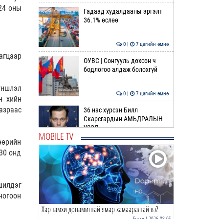
24 оны
Гадаад худалдааны эргэлт
36.1% өслөө
0 |
7 цагийн өмнө
агцаар
ОУВС | Сонгууль дөхсөн ч
бодлогоо алдаж болохгүй
үншлэл
0 |
7 цагийн өмнө
н хийн
азраас
36 нас хүрсэн Билл
Скарсгардын АМЬДРАЛЫН
ҮЗЭЛ
MOBILE TV
өөрийн
0 |
8 цагийн өмнө
30 онд
ӨРНИЙН ЗУРХАЙ |
Жинлүүрийнхний бүтээлч
байдал нэмэгдэнэ
шилдэг
0 |
10 цагийн өмнө
ногоон
Хар тамхи допаминтай ямар хамааралтай вэ?
ӨГЛӨӨНИЙ МЭНД!
Бусад
| 2026-08-05