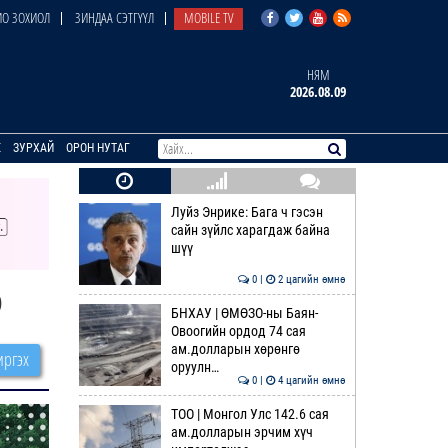
О ЗОХИОЛ
ЗИНДАА СЭТГҮҮЛ
MOBILE TV
НЯМ
2026.08.09
E
ЗУРХАЙ
ОРОН НУТАГ
Луйз Энрике: Бага ч гэсэн
сайн зүйлс харагдаж байна
шүү
0 |
2 цагийн өмнө
э
БНХАУ | ӨМӨЗО-ны Баян-
Овоогийн ордод 74 сая
ам.долларын хөрөнгө
ргэх
оруулн…
0 |
4 цагийн өмнө
ТОО | Монгол Улс 142.6 сая
ам.долларын эрчим хүч