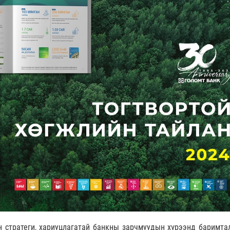
н стратеги, хариуцлагатай банкны зарчмуудын хүрээнд баримта