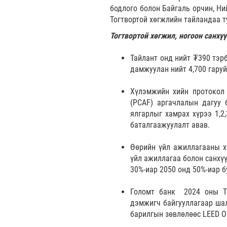
бодлого болон Байгаль орчин, Ни
Тогтвортой хөгжлийн тайландаа т
Тогтвортой хөгжил, ногоон санхү
Тайлант онд нийт ₮390 тэрб
дамжуулан нийт 4,700 гаруй
Хүлэмжийн хийн протокол 
(PCAF) аргачлалын дагуу 
ялгарлыг хамрах хүрээ 1,2
баталгаажуулалт авав.
Өөрийн үйл ажиллагааны х
үйл ажиллагаа болон санхү
30%-иар 2050 онд 50%-иар б
Голомт банк 2024 оны То
дэмжигч байгууллагаар ша
барилгын зөвлөлөөс LEED O