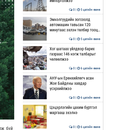
импортолжээ
0 |
5 цагийн өмнө
Эмнэлгүүдийн зогсоолд
автомашин тавьсан 120
минутаас эхлэн төлбөр тооц…
0 |
5 цагийн өмнө
Хог шатаах үйлдвэр барих
газраас 146 нэгж талбарыг
чөлөөлжээ
0 |
6 цагийн өмнө
АНУ-ын Ерөнхийлөгч асан
Жое Байдены хавдар
үсэрхийлжээ
0 |
6 цагийн өмнө
Цэцэрлэгийн цахим бүртгэл
маргааш эхэлнэ
0 |
6 цагийн өмнө
лж буй