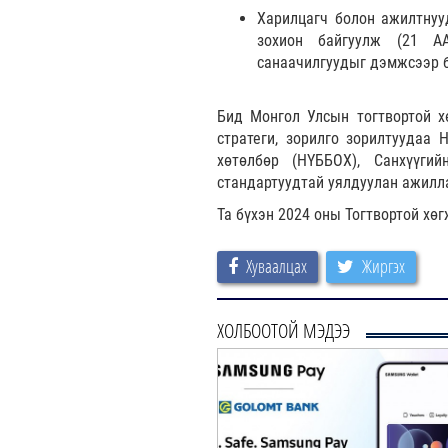
Харилцагч болон ажилтнууд
зохион байгуулж (21 А
санаачилгуудыг дэмжсээр 
Бид Монгол Улсын тогтвортой х
стратеги, зорилго зорилтуудаа
хөтөлбөр (НҮББОХ), Санхүүги
стандартуудтай уялдуулан ажилл
Та бүхэн 2024 оны Тогтвортой хө
Хуваалцах
Жиргэх
ХОЛБООТОЙ МЭДЭЭ