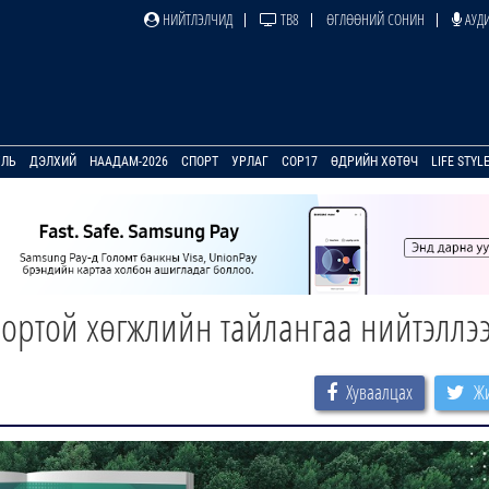
НИЙТЛЭЛЧИД
ТВ8
ӨГЛӨӨНИЙ СОНИН
АУДИ
УЛЬ
ДЭЛХИЙ
НААДАМ-2026
СПОРТ
УРЛАГ
COP17
ӨДРИЙН ХӨТӨЧ
LIFE STYL
вортой хөгжлийн тайлангаа нийтэллэ
Хуваалцах
Жи