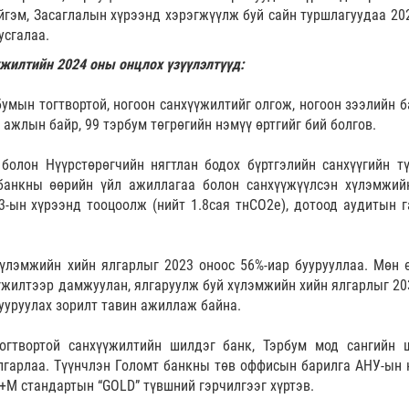
йгэм, Засаглалын хүрээнд хэрэгжүүлж буй сайн туршлагуудаа 20
усгалаа.
үжилтийн 2024 оны онцлох үзүүлэлтүүд:
умын тогтвортой, ногоон санхүүжилтийг олгож, ногоон зээлийн б
 ажлын байр, 99 тэрбум төгрөгийн нэмүү өртгийг бий болгов.
болон Нүүрстөрөгчийн нягтлан бодох бүртгэлийн санхүүгийн т
банкны өөрийн үйл ажиллагаа болон санхүүжүүлсэн хүлэмжий
,3-ын хүрээнд тооцоолж (нийт 1.8сая тнCO2e), дотоод аудитын г
үлэмжийн хийн ялгарлыг 2023 оноос 56%-иар буурууллаа. Мөн 
үжилтээр дамжуулан, ялгаруулж буй хүлэмжийн хийн ялгарлыг 20
ууруулах зорилт тавин ажиллаж байна.
гтвортой санхүүжилтийн шилдэг банк, Тэрбум мод сангийн 
лгарлаа. Түүнчлэн Голомт банкны төв оффисын барилга АНУ-ын 
+M стандартын “GOLD” түвшний гэрчилгээг хүртэв.