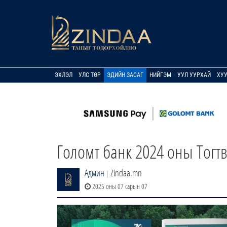
ЭХЛЭЛ
УЛС ТӨР
ЭДИЙН ЗАСАГ
НИЙГЭМ
УУЛ УУРХАЙ
ХУ
Голомт банк 2024 оны Тогт
Админ
Zindaa.mn
|
2025 оны 07 сарын 07