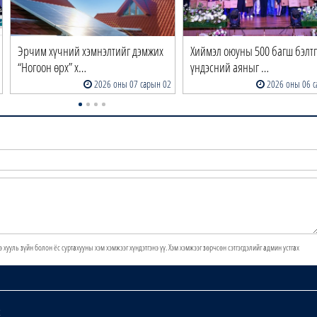
Эрчим хүчний хэмнэлтийг дэмжих
Хиймэл оюуны 500 багш бэлтг
“Ногоон өрх” х…
үндэсний аяныг …
2026 оны 07 сарын 02
2026 оны 06 с
э хууль зүйн болон ёс суртахууны хэм хэмжээг хүндэтгэнэ үү. Хэм хэмжээг зөрчсөн сэтгэгдэлийг админ устгах
х