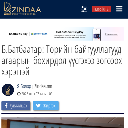
Mobile TV
НИЙТЛЭЛЧИД
ТВ8
Б.Батбаатар: Төрийн байгууллагууд
ӨГЛӨӨНИЙ СОНИН
АУДИО ЗОХИОЛ
агаарын бохирдол үүсгэхээ зогсоох
ЗИНДАА СЭТГҮҮЛ
хэрэгтэй
Я.Болор
Zindaa.mn
|
2025 оны 07 сарын 09
Хуваалцах
Жиргэх