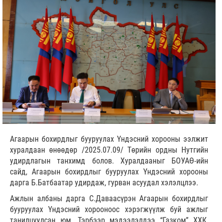
Агаарын бохирдлыг бууруулах Үндэсний хорооны ээлжит
хуралдаан өнөөдөр /2025.07.09/ Төрийн ордны Нутгийн
удирдлагын танхимд болов. Хуралдааныг БОУАӨ-ийн
сайд, Агаарын бохирдлыг бууруулах Үндэсний хорооны
дарга Б.Батбаатар удирдаж, гурван асуудал хэлэлцлээ.
Ажлын албаны дарга С.Даваасүрэн Агаарын бохирдлыг
бууруулах Үндэсний хорооноос хэрэгжүүлж буй ажлыг
танилцуулсан юм. Тэрбээр мэдээлэлдээ “Газком” ХХК,