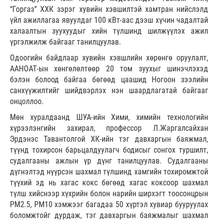
“Горгаз” ХХК зэрэг хувийн хэвшилтэй хамтран нийслэлд
үйл ажиллагаа явуулдаг 100 кВт-аас дээш хүчин чадалтай
халаалтын зуухуудыг хийн түлшинд шилжүүлэх ажил
үргэлжилж байгааг танилцуулав.
Одоогийн байдлаар хувийн хэвшлийн хөрөнгө оруулалт,
ААНОАТ-ын хөнгөлөлтөөр 20 том зуухыг шинэчлэхэд
бэлэн болоод байгаа бөгөөд цаашид Ногоон зээлийн
санхүүжилтийг шийдвэрлэх нэн шаардлагатай байгааг
онцоллоо.
Мөн хуралдаанд ШУА-ийн Хими, химийн технологийн
хүрээлэнгийн захирал, профессор Л.Жаргалсайхан
Эрдэнэс Тавантолгой ХК-ийн тэг давхаргын баяжмал,
түүнд тохирсон барьцалдуулагч бодисыг сонгох туршилт,
судалгааны ажлын үр дүнг танилцуулав. Судалгааны
дүгнэлтэд нүүрсэн шахмал түлшинд хамгийн тохиромжтой
түүхий эд нь хагас кокс бөгөөд хагас коксоор шахмал
түлш хийснээр хүхрийн болон нарийн ширхэгт тоосонцрын
РМ2.5, РМ10 хэмжээг багадаа 50 хүртэл хувиар бууруулах
боломжтойг дурдаж, тэг давхаргын баяжмалыг шахмал