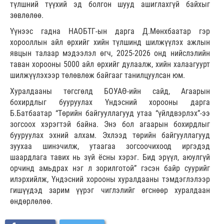
түлшний түүхий эд болгон шууд ашиглахгүй байхыг
зөвлөлөө.
Үүнээс гадна НАОБТГ-ын дарга Д.Мөнхбаатар гэр
хорооллын айл өрхийг хийн түлшинд шилжүүлэх ажлын
явцын талаар мэдээлэл өгч, 2025-2026 онд нийслэлийн
таван хорооны 5000 айл өрхийг дулаалж, хийн халаагуурт
шилжүүлэхээр төлөвлөж байгааг танилцуулсан юм.
Хуралдааны төгсгөлд БОУАӨ-ийн сайд, Агаарын
бохирдлыг бууруулах Үндэсний хорооны дарга
Б.Батбаатар “Төрийн байгууллагууд утаа “үйлдвэрлэх”-ээ
зогсоох хэрэгтэй байна. Энэ бол агаарын бохирдлыг
бууруулах эхний алхам. Эхлээд төрийн байгууллагууд
зуухаа шинэчилж, утаагаа зогсоочихоод иргэдэд
шаардлага тавих нь зүй ёсны хэрэг. Бид эрүүл, аюулгүй
орчинд амьдрах нэг л зорилготой” гэсэн байр суурийг
илэрхийлж, Үндэсний хорооны хуралдааны тэмдэглэлээр
гишүүдэд зарим үүрэг чиглэлийг өгснөөр хуралдаан
өндөрлөлөө.