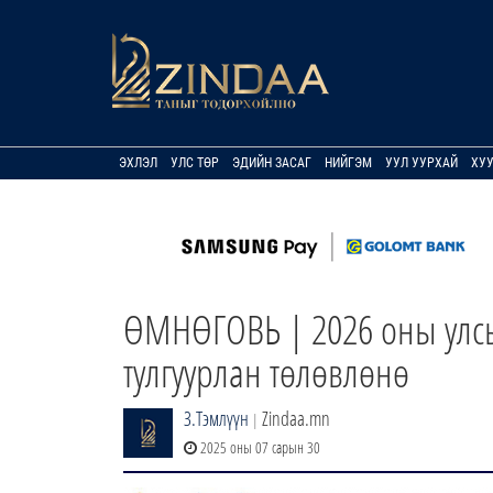
ЭХЛЭЛ
УЛС ТӨР
ЭДИЙН ЗАСАГ
НИЙГЭМ
УУЛ УУРХАЙ
ХУ
ӨМНӨГОВЬ | 2026 оны улсы
тулгуурлан төлөвлөнө
З.Тэмлүүн
Zindaa.mn
|
2025 оны 07 сарын 30