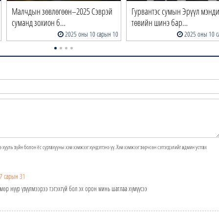
Малчдын зөвлөгөөн–2025 Сэврэй
Гурвантэс сумын Эрүүл мэнд
суманд зохион б…
төвийн шинэ бар…
2025 оны 10 сарын 10
2025 оны 10 с
э хууль зүйн болон ёс суртахууны хэм хэмжээг хүндэтгэнэ үү. Хэм хэмжээг зөрчсөн сэтгэгдэлийг админ устгах
7 сарын 31
мөр нүүр үзүүлмээрээ тэгэхгүй бол эх орон минь шатлаа хүмүүсээ