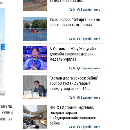
тахих төрийн тахил…
0 |
5 цагийн өмнө
Усны ослоос 154 иргэний амь
насыг авран хамгаалжээ
0 |
6 цагийн өмнө
А.Оргилмаа Жюү Жицүгийн
дэлхийн аваргаас дөрвөн
медаль хүртлээ
0 |
6 цагийн өмнө
“Хотын дарга сонсож байна”
150150 тусгай дугаарыг
наймдугаар сарын 14-…
0 |
6 цагийн өмнө
саналд
НИТХ | Иргэдийн өргөдөл,
 Үүний
гомдлыг хэрхэн
шийдвэрлэснийг хэлэлцэж
 ажлыг
байна
0 |
6 цагийн өмнө