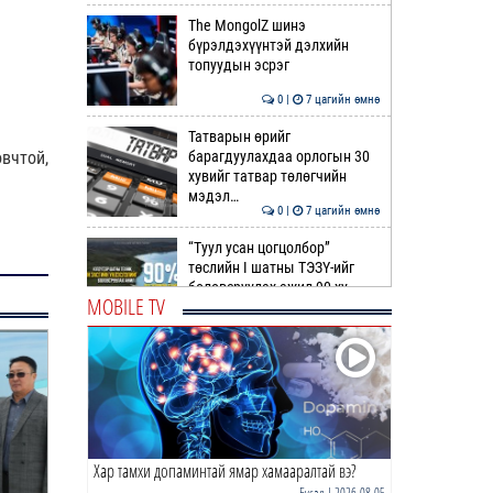
The MongolZ шинэ
бүрэлдэхүүнтэй дэлхийн
топуудын эсрэг
0 |
7 цагийн өмнө
Татварын өрийг
барагдуулахдаа орлогын 30
вчтой,
хувийг татвар төлөгчийн
мэдэл…
0 |
7 цагийн өмнө
“Туул усан цогцолбор”
төслийн I шатны ТЭЗҮ-ийг
боловсруулах ажил 90 ху…
MOBILE TV
0 |
7 цагийн өмнө
Нийслэлийн иргэдийн
Төлөөлөгчдийн Хурлын
Ээлжит VIII хуралдаан
эхэллээ
0 |
8 цагийн өмнө
Хар тамхи допаминтай ямар хамааралтай вэ?
ТОО | Гадаад валютын нөөц
7.9 тэрбум ам.доллар давлаа
Бусад
| 2026-08-05