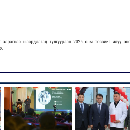
т хэрэгцээ шаардлагад тулгуурлан 2026 оны төсвийг илүү оно
э.