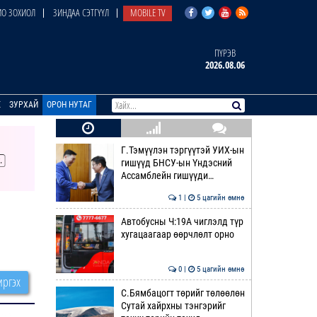
О ЗОХИОЛ
ЗИНДАА СЭТГҮҮЛ
MOBILE TV
ПҮРЭВ
2026.08.06
E
ЗУРХАЙ
ОРОН НУТАГ
Г.Тэмүүлэн тэргүүтэй УИХ-ын
гишүүд БНСУ-ын Үндэсний
Ассамблейн гишүүди…
1 |
5 цагийн өмнө
Автобусны Ч:19А чиглэлд түр
хугацаагаар өөрчлөлт орно
0 |
5 цагийн өмнө
ргэх
С.Бямбацогт төрийг төлөөлөн
Сутай хайрхны тэнгэрийг