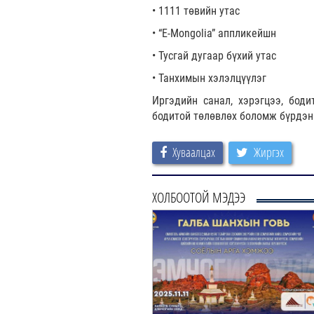
• 1111 төвийн утас
• “E-Mongolia” аппликейшн
• Тусгай дугаар бүхий утас
• Танхимын хэлэлцүүлэг
Иргэдийн санал, хэрэгцээ, боди
бодитой төлөвлөх боломж бүрдэн
Хуваалцах
Жиргэх
ХОЛБООТОЙ МЭДЭЭ