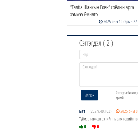
“Галба Шанхын Говь” соёлын арга
хэмжээ Өмнөго…
2025 оны 10 сарын 27
Сэтгэгдэл (
2
)
Сэтгэгдэл бичихдэ
Илгээх
эрхтэй.
Бат
(202.9.40.103)
2025 оны 0
Түймэр тависан эзнийг нь олж төрийн тө
0
|
0