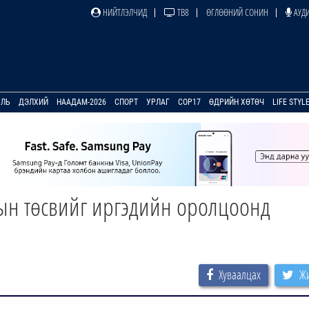
НИЙТЛЭЛЧИД
ТВ8
ӨГЛӨӨНИЙ СОНИН
АУДИ
УЛЬ
ДЭЛХИЙ
НААДАМ-2026
СПОРТ
УРЛАГ
COP17
ӨДРИЙН ХӨТӨЧ
LIFE STYL
н төсвийг иргэдийн оролцоонд
Хуваалцах
Жи