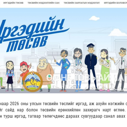
наар 2026 оны улсын төсвийн төслийг иргэд, аж ахуйн нэгжийн 
йг сайд нар болон төсвийн ерөнхийлөн захирагч нарт өглөө.
н турш иргэд, татвар төлөгчдөөс дараах сувгуудаар санал авах