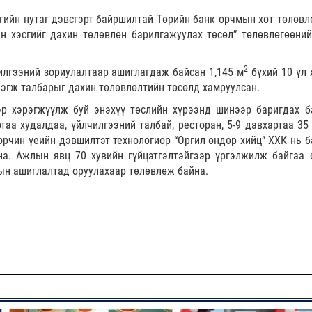
гийн нутаг дэвсгэрт байршилтай Төрийн банк орчмын хот төлөвл
н хэсгийг дахин төлөвлөн барилгажуулах төсөл” төлөвлөгөөний
2
илгээний зориулалтаар ашиглагдаж байсан 1,145 м
бүхий 10 үл 
нэгж талбарыг дахин төлөвлөлтийн төсөлд хамруулсан.
эр хэрэгжүүлж буй энэхүү төслийн хүрээнд шинээр баригдах б
таа худалдаа, үйлчилгээний талбай, ресторан, 5-9 давхартаа 35
орчин үеийн дэвшилтэт технологиор “Оргил өндөр хийц” ХХК нь б
на. Ажлын явц 70 хувийн гүйцэтгэлтэйгээр үргэлжилж байгаа 
гын ашиглалтад оруулахаар төлөвлөж байна.