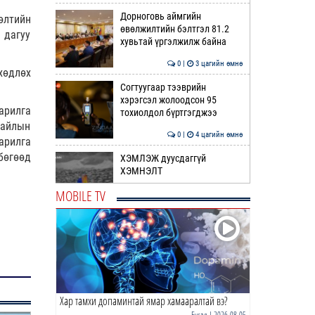
Дорноговь аймгийн
өлтийн
өвөлжилтийн бэлтгэл 81.2
 дагуу
хувьтай үргэлжилж байна
0 |
3 цагийн өмнө
хөдлөх
Согтуугаар тээврийн
хэрэгсэл жолоодсон 95
арилга
тохиолдол бүртгэгджээ
 айлын
0 |
4 цагийн өмнө
арилга
бөгөөд
ХЭМЛЭЖ дуусдаггүй
ХЭМНЭЛТ
MOBILE TV
0 |
4 цагийн өмнө
НИТХ дахь МАН-ын бүлэг
хуралдлаа
0 |
4 цагийн өмнө
Хар тамхи допаминтай ямар хамааралтай вэ?
Нэгдүгээр хорооллын арын
замыг наймдугаар сарын 6-
Бусад
| 2026-08-05