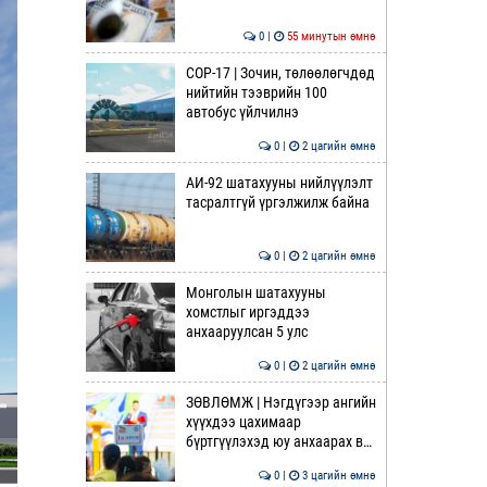
0 |
55 минутын өмнө
COP-17 | Зочин, төлөөлөгчдөд
нийтийн тээврийн 100
автобус үйлчилнэ
0 |
2 цагийн өмнө
АИ-92 шатахууны нийлүүлэлт
тасралтгүй үргэлжилж байна
0 |
2 цагийн өмнө
Монголын шатахууны
хомстлыг иргэддээ
анхааруулсан 5 улс
0 |
2 цагийн өмнө
ЗӨВЛӨМЖ | Нэгдүгээр ангийн
хүүхдээ цахимаар
бүртгүүлэхэд юу анхаарах в…
0 |
3 цагийн өмнө