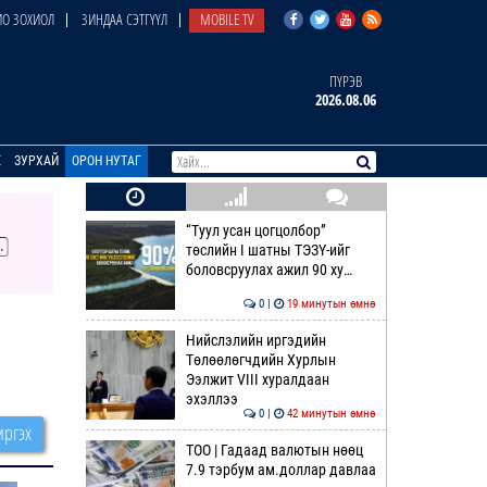
О ЗОХИОЛ
ЗИНДАА СЭТГҮҮЛ
MOBILE TV
ПҮРЭВ
2026.08.06
E
ЗУРХАЙ
ОРОН НУТАГ
“Туул усан цогцолбор”
төслийн I шатны ТЭЗҮ-ийг
боловсруулах ажил 90 ху…
0 |
19 минутын өмнө
Нийслэлийн иргэдийн
Төлөөлөгчдийн Хурлын
Ээлжит VIII хуралдаан
эхэллээ
0 |
42 минутын өмнө
ргэх
ТОО | Гадаад валютын нөөц
7.9 тэрбум ам.доллар давлаа