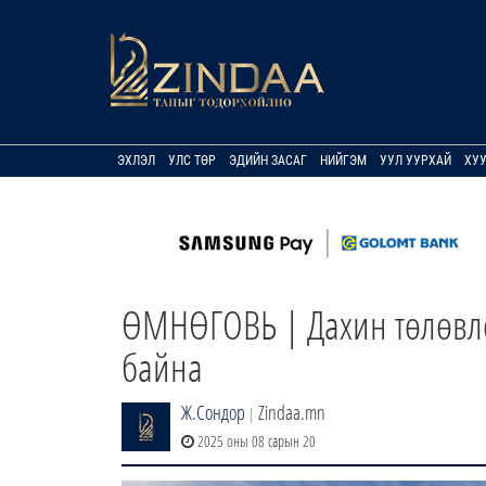
ЭХЛЭЛ
УЛС ТӨР
ЭДИЙН ЗАСАГ
НИЙГЭМ
УУЛ УУРХАЙ
ХУ
ӨМНӨГОВЬ | Дахин төлөвлө
байна
Ж.Сондор
Zindaa.mn
|
2025 оны 08 сарын 20