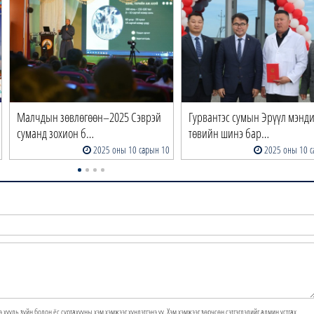
Малчдын зөвлөгөөн–2025 Сэврэй
Гурвантэс сумын Эрүүл мэнд
суманд зохион б…
төвийн шинэ бар…
2025 оны 10 сарын 10
2025 оны 10 с
э хууль зүйн болон ёс суртахууны хэм хэмжээг хүндэтгэнэ үү. Хэм хэмжээг зөрчсөн сэтгэгдэлийг админ устгах