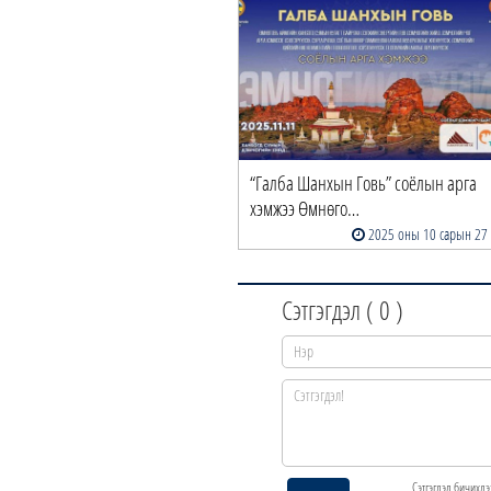
“Галба Шанхын Говь” соёлын арга
хэмжээ Өмнөго…
2025 оны 10 сарын 27
Сэтгэгдэл (
0
)
Сэтгэгдэл бичихдэ