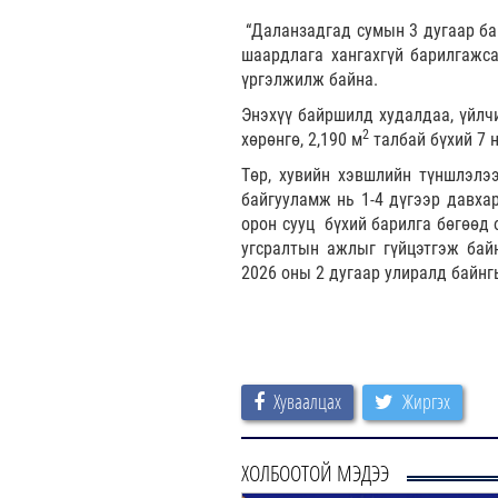
“Даланзадгад сумын 3 дугаар ба
шаардлага хангахгүй барилгажса
үргэлжилж байна.
Энэхүү байршилд худалдаа, үйлч
2
хөрөнгө, 2,190 м
талбай бүхий 7 
Төр, хувийн хэвшлийн түншлэлэ
байгууламж нь 1-4 дүгээр давхар
орон сууц бүхий барилга бөгөөд 
угсралтын ажлыг гүйцэтгэж бай
2026 оны 2 дугаар улиралд байн
Хуваалцах
Жиргэх
ХОЛБООТОЙ МЭДЭЭ