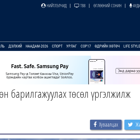
НИЙТЛЭЛЧИД
ТВ8
ӨГЛӨӨНИЙ СОНИН
АУДИ
УЛЬ
ДЭЛХИЙ
НААДАМ-2026
СПОРТ
УРЛАГ
COP17
ӨДРИЙН ХӨТӨЧ
LIFE STYL
н барилгажуулах төсөл үргэлжилж
Хуваалцах
Жи