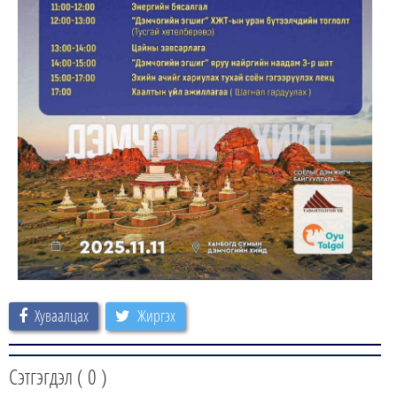
Хуваалцах
Жиргэх
Сэтгэгдэл (
0
)