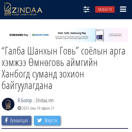
Mobile TV
НИЙТЛЭЛЧИД
ТВ8
“Галба Шанхын Говь” соёлын арга
ӨГЛӨӨНИЙ СОНИН
АУДИО ЗОХИОЛ
хэмжээ Өмнөговь аймгийн
ЗИНДАА СЭТГҮҮЛ
Ханбогд суманд зохион
байгуулагдана
Я.Болор
Zindaa.mn
|
2025 оны 10 сарын 27
Хуваалцах
Жиргэх