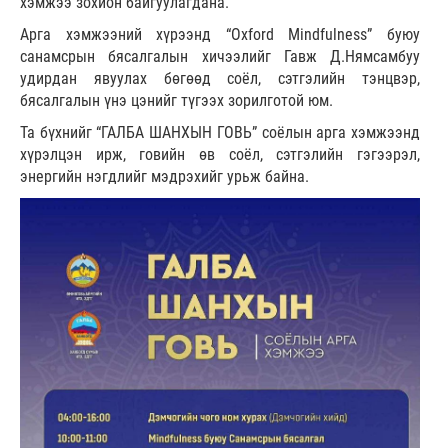
хэмжээ зохион байгуулагдана.
Арга хэмжээний хүрээнд “Oxford Mindfulness” буюу
санамсрын бясалгалын хичээлийг Гавж Д.Нямсамбуу
удирдан явуулах бөгөөд соёл, сэтгэлийн тэнцвэр,
бясалгалын үнэ цэнийг түгээх зорилготой юм.
Та бүхнийг “ГАЛБА ШАНХЫН ГОВЬ” соёлын арга хэмжээнд
хүрэлцэн ирж, говийн өв соёл, сэтгэлийн гэгээрэл,
энергийн нэгдлийг мэдрэхийг урьж байна.