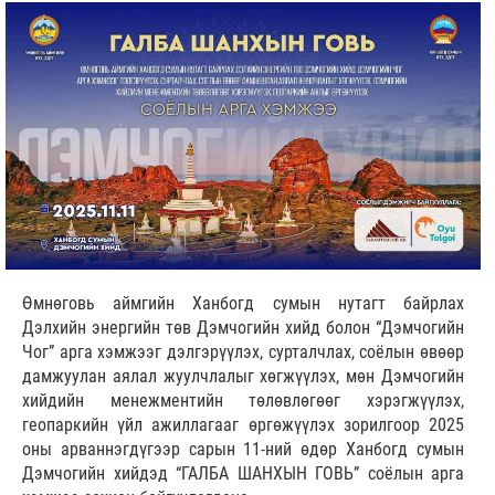
Өмнөговь аймгийн Ханбогд сумын нутагт байрлах
Дэлхийн энергийн төв Дэмчогийн хийд болон “Дэмчогийн
Чог” арга хэмжээг дэлгэрүүлэх, сурталчлах, соёлын өвөөр
дамжуулан аялал жуулчлалыг хөгжүүлэх, мөн Дэмчогийн
хийдийн менежментийн төлөвлөгөөг хэрэгжүүлэх,
геопаркийн үйл ажиллагааг өргөжүүлэх зорилгоор 2025
оны арваннэгдүгээр сарын 11-ний өдөр Ханбогд сумын
Дэмчогийн хийдэд “ГАЛБА ШАНХЫН ГОВЬ” соёлын арга