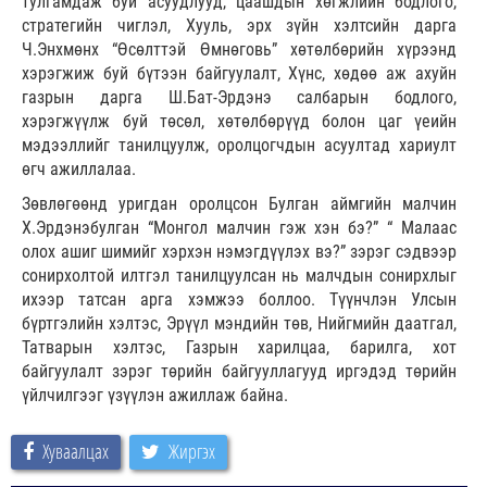
тулгамдаж буй асуудлууд, цаашдын хөгжлийн бодлого,
стратегийн чиглэл, Хууль, эрх зүйн хэлтсийн дарга
Ч.Энхмөнх “Өсөлттэй Өмнөговь” хөтөлбөрийн хүрээнд
хэрэгжиж буй бүтээн байгуулалт, Хүнс, хөдөө аж ахуйн
газрын дарга Ш.Бат-Эрдэнэ салбарын бодлого,
хэрэгжүүлж буй төсөл, хөтөлбөрүүд болон цаг үеийн
мэдээллийг танилцуулж, оролцогчдын асуултад хариулт
өгч ажиллалаа.
Зөвлөгөөнд уригдан оролцсон Булган аймгийн малчин
Х.Эрдэнэбулган “Монгол малчин гэж хэн бэ?” “ Малаас
олох ашиг шимийг хэрхэн нэмэгдүүлэх вэ?” зэрэг сэдвээр
сонирхолтой илтгэл танилцуулсан нь малчдын сонирхлыг
ихээр татсан арга хэмжээ боллоо. Түүнчлэн Улсын
бүртгэлийн хэлтэс, Эрүүл мэндийн төв, Нийгмийн даатгал,
Татварын хэлтэс, Газрын харилцаа, барилга, хот
байгуулалт зэрэг төрийн байгууллагууд иргэдэд төрийн
үйлчилгээг үзүүлэн ажиллаж байна.
Хуваалцах
Жиргэх