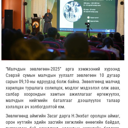
“Малчдын зөвлөгөөн-2025” арга хэмжээний хүрээнд
Сэврэй сумын малчдын уулзалт зөвлөгөөн 10 дугаар
сарын 09,10-ны өдрүүдэд болж байна. Зөвөлгөөнд малчид
харилцан туршлага солилцох, мэдлэг мэдээлэл олж авах,
салбар хоорондын хамтын ажиллагааг өргөжүүлэх,
малчдын нийгмийн баталгааг дээшлүүлэх талаар
хэлэлцэх ач холбогдолтой юм.
Зөвлөгөөнд аймгийн Засаг дарга Н.Энхбат оролцон аймаг,
орон нутгийн эдийн засгийн хөгжлийн өнөөгийн байдал,