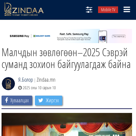
Mobile TV
НИЙТЛЭЛЧИД
ТВ8
Малчдын зөвлөгөөн–2025 Сэврэй
ӨГЛӨӨНИЙ СОНИН
АУДИО ЗОХИОЛ
суманд зохион байгуулагдаж байна
ЗИНДАА СЭТГҮҮЛ
Я.Болор
Zindaa.mn
|
2025 оны 10 сарын 10
Хуваалцах
Жиргэх