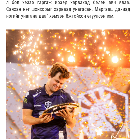
л бол хэзээ гаргаж ирээд харвахад бэлэн авч яваа.
Саяхан нэг шонхорыг харваад унагасан. Маргааш дахиад
нэгийг унагана даа” хэмээн ёжтойхон өгүүлсэн юм.