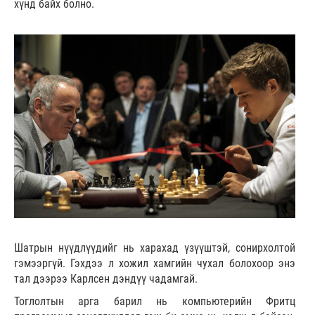
хүнд байх болно.
Шатрын нүүдлүүдийг нь харахад үзүүштэй, сонирхолтой
гэмээргүй. Гэхдээ л хожил хамгийн чухал болохоор энэ
тал дээрээ Карлсен дэндүү чадамгай.
Тоглолтын арга барил нь компьютерийн Фритц