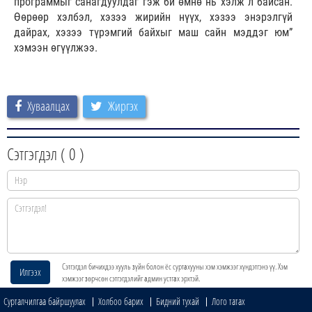
программыг санагдуулдаг гэж би өмнө нь хэлж л байсан.
Өөрөөр хэлбэл, хэзээ жирийн нүүх, хэзээ энэрэлгүй
дайрах, хэзээ түрэмгий байхыг маш сайн мэддэг юм”
хэмээн өгүүлжээ.
Хуваалцах
Жиргэх
Сэтгэгдэл (
0
)
Сэтгэгдэл бичихдээ хууль зүйн болон ёс суртахууны хэм хэмжээг хүндэтгэнэ үү. Хэм
Илгээх
хэмжээг зөрчсөн сэтгэгдэлийг админ устгах эрхтэй.
Сурталчилгаа байршуулах
Холбоо барих
Бидний тухай
Лого татах