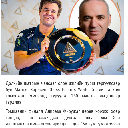
Дэлхийн шатрын чансааг олон жилийн турш тэргүүлсээр
буй Магнус Карлсен Chess Esports World Cup-ийн анхны
томоохон тэмцээнд түрүүлж, 250 мянган ам.доллар
гардлаа.
Тэмцээний финалд Алиреза Фиружаг дөрөв хожиж, хоёр
тэнцээд, нэг хожигдсон дүнгээр ялсан юм. Энэ
ялалтынхаа өмнө өгсөн ярилцлагадаа “Би нум сумаа хэзээ