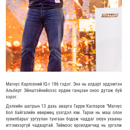
Магнус Карлсений IQ-г 186 гэдэг. Энэ нь алдарт эрдэмтэн
Альберт Эйнштэйнийхээс ердөө ганцхан оноо дутаж буй
хэрэг.
Дэлхийн шатрын 13 дахь аварга Гарри Каспаров “Магнус
бол байгалийн өвөрмөц үзэгдэл юм. Тархи нь маш олон
хувилбарыг ургуулан тунгаан бодож чаддаг оюун ухааны
итгэмээргүй чадвартай. Тиймээс өрсөлдөгчид нь үргэлж