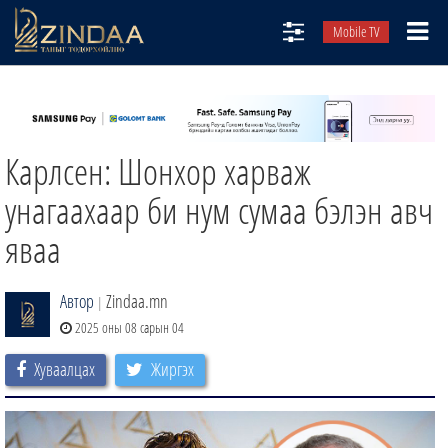
Mobile TV
НИЙТЛЭЛЧИД
ТВ8
Карлсен: Шонхор харваж
ӨГЛӨӨНИЙ СОНИН
АУДИО ЗОХИОЛ
унагаахаар би нум сумаа бэлэн авч
ЗИНДАА СЭТГҮҮЛ
яваа
Автор
Zindaa.mn
|
2025 оны 08 сарын 04
Хуваалцах
Жиргэх