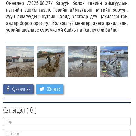
Өнөөдөр /2025.08.27/ баруун болон төвийн аймгуудын
нутгийн зарим газар, говийн аймгуудын нутгийн баруун,
зүүн аймгуудын нутгийн хойд хэсгээр дуу цахилгаантай
аадар бороо орох тул болзошгүй мөндөр, аянга цахилгаан,
үерийн аюулаас сэрэмжтэй байхыг анхааруулж байна.
Хуваалцах
Жиргэх
Сэтгэгдэл (
0
)