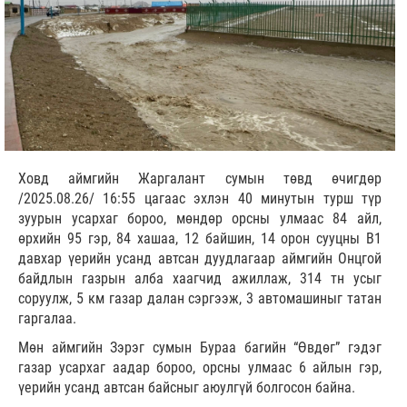
Ховд аймгийн Жаргалант сумын төвд өчигдөр
/2025.08.26/ 16:55 цагаас эхлэн 40 минутын турш түр
зуурын усархаг бороо, мөндөр орсны улмаас 84 айл,
өрхийн 95 гэр, 84 хашаа, 12 байшин, 14 орон сууцны B1
давхар үерийн усанд автсан дуудлагаар аймгийн Онцгой
байдлын газрын алба хаагчид ажиллаж, 314 тн усыг
соруулж, 5 км газар далан сэргээж, 3 автомашиныг татан
гаргалаа.
Мөн аймгийн Зэрэг сумын Бураа багийн “Өвдөг” гэдэг
газар усархаг аадар бороо, орсны улмаас 6 айлын гэр,
үерийн усанд автсан байсныг аюулгүй болгосон байна.