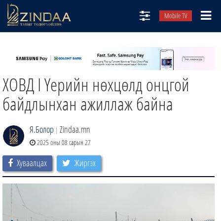
Mobile TV
НИЙТЛЭЛЧИД
ТВ8
ХОВД I Үерийн нөхцөлд онцгой
ӨГЛӨӨНИЙ СОНИН
АУДИО ЗОХИОЛ
байдлынхан ажиллаж байна
ЗИНДАА СЭТГҮҮЛ
Я.Болор
Zindaa.mn
|
2025 оны 08 сарын 27
Хуваалцах
Жиргэх