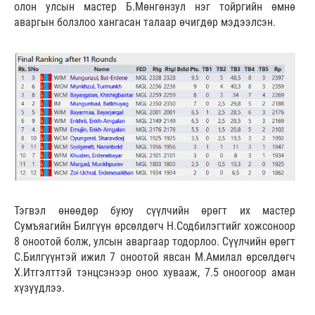
олон улсын мастер Б.Мөнгөнзул нэг тойргийн өмнө
аваргын болзлоо хангасан талаар өчигдөр мэдээлсэн.
Тэгвэл өнөөдөр буюу сүүлчийн өрөгт их мастер
Сумъяагийн Билгүүн өрсөлдөгч Н.Содбилэгтийг хожсоноор
8 оноотой болж, улсын аваргаар тодорлоо. Сүүлчийн өрөгт
С.Билгүүнтэй ижил 7 оноотой явсан М.Амилал өрсөлдөгч
Х.Итгэлттэй тэнцсэнээр оноо хувааж, 7.5 оноогоор аман
хүзүүдлээ.