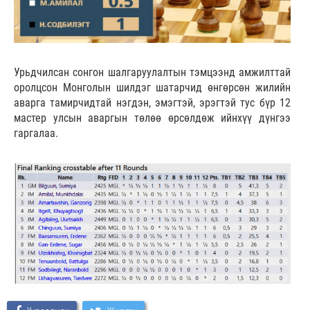
Урьдчилсан сонгон шалгаруулалтын тэмцээнд амжилттай
оролцсон Монголын шилдэг шатарчид өнгөрсөн жилийн
аварга тамирчидтай нэгдэн, эмэгтэй, эрэгтэй тус бүр 12
мастер улсын аваргын төлөө өрсөлдөж ийнхүү дүнгээ
гаргалаа.