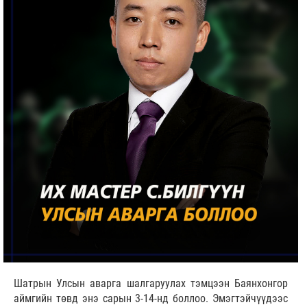
Шатрын Улсын аварга шалгаруулах тэмцээн Баянхонгор
аймгийн төвд энэ сарын 3-14-нд боллоо. Эмэгтэйчүүдээс