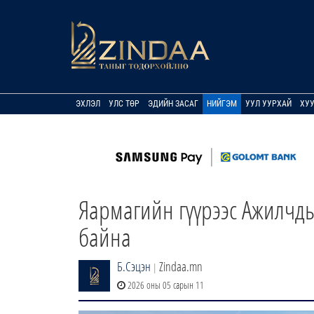
ЭХЛЭЛ
УЛС ТӨР
ЭДИЙН ЗАСАГ
НИЙГЭМ
УУЛ УУРХАЙ
ХУ
Яармагийн гүүрээс Ажилчд
байна
Б.Сэцэн
Zindaa.mn
|
2026 оны 05 сарын 11