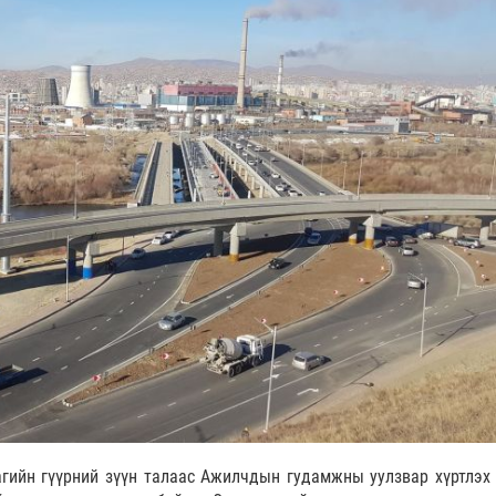
гийн гүүрний зүүн талаас Ажилчдын гудамжны уулзвар хүртлэх 