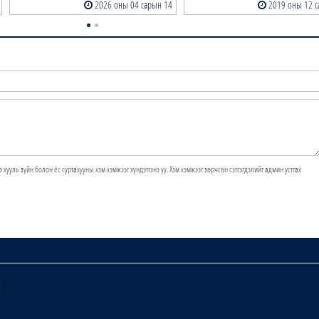
2026 оны 04 сарын 14
2019 оны 12 с
э хууль зүйн болон ёс суртахууны хэм хэмжээг хүндэтгэнэ үү. Хэм хэмжээг зөрчсөн сэтгэгдэлийг админ устгах
х