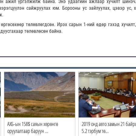
йн ажил үргэлжилж байна. Энэ удаагийн ажлаар хучилт шинэч
эрэгцүүлэн сайжруулах юм. Борооны ус зайлуулах, цэвэр ус, х
ж.
 өргөсөхөөр төлөвлөгдсөн. Ирэх сарын 1-ний өдөр гэхэд хучилт,
 дуусгахаар төлөвлөсөн байна.
АХБ-ын 158$ саяын хөрөнгө
2019 онд авто замын 21 бай
оруулалтаар баруун …
5.2 тэрбум тө…