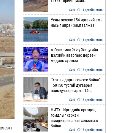
тахих төрийн тахил…
0 |
14 цагийн өмнө
Усны ослоос 154 иргэний амь
насыг авран хамгаалжээ
0 |
14 цагийн өмнө
А.Оргилмаа Жюү Жицүгийн
дэлхийн аваргаас дөрвөн
медаль хүртлээ
0 |
15 цагийн өмнө
“Хотын дарга сонсож байна”
150150 тусгай дугаарыг
наймдугаар сарын 14-…
0 |
15 цагийн өмнө
НИТХ | Иргэдийн өргөдөл,
гомдлыг хэрхэн
шийдвэрлэснийг хэлэлцэж
байна
хэсэгт
0 |
15 цагийн өмнө