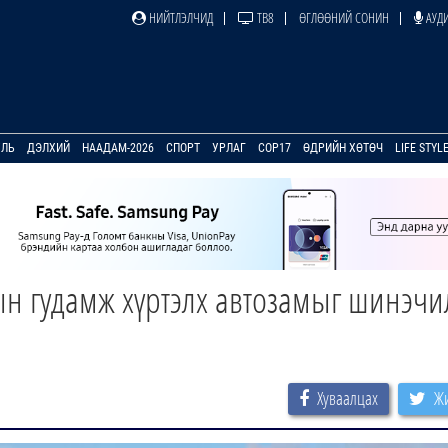
НИЙТЛЭЛЧИД
ТВ8
ӨГЛӨӨНИЙ СОНИН
АУДИ
УЛЬ
ДЭЛХИЙ
НААДАМ-2026
СПОРТ
УРЛАГ
COP17
ӨДРИЙН ХӨТӨЧ
LIFE STYL
ын гудамж хүртэлх автозамыг шинэчи
Хуваалцах
Жи