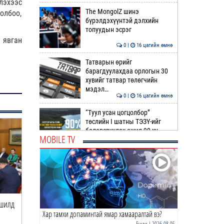
лэхээс
The MongolZ шинэ
олбоо,
бүрэлдэхүүнтэй дэлхийн
топуудын эсрэг
 явган
0 |
16 цагийн өмнө
Татварын өрийг
барагдуулахдаа орлогын 30
хувийг татвар төлөгчийн
мэдэл…
0 |
16 цагийн өмнө
“Туул усан цогцолбор”
төслийн I шатны ТЭЗҮ-ийг
боловсруулах ажил 90 ху…
MOBILE TV
0 |
16 цагийн өмнө
Нийслэлийн иргэдийн
Төлөөлөгчдийн Хурлын
Ээлжит VIII хуралдаан
эхэллээ
0 |
17 цагийн өмнө
ршилд
Авто зам ашигласны төлбөрийн
Замын төлбөрийг тав 
Хар тамхи допаминтай ямар хамааралтай вэ?
нэмэгдлийг ЦУЦАЛ…
нэмэгдүүлсэн шийдвэ
ТОО | Гадаад валютын нөөц
7.9 тэрбум ам.доллар давлаа
Бусад
| 2026-08-05