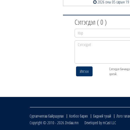
2026 оны 05 сарын 19
Сэтгэгдэл (
0
)
Сэтгэгдэл бичихдэ
Илгээх
эрхтэй.
Сурталчилгаа байршуулах
Холбоо барих
Бидний тухай
Лого тата
Copyright © 2010 - 2026 Zindaa.mn Developed by mCast LLC