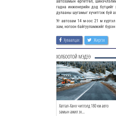
автозамын өргөтгөл, шинэчлэли
гадна инженерийн дэд бүтцийг з
дулааны шугамыг хүчитгэж буй а
Уг автозам 14 м-ээс 21 м хүртэл
зам, ногоон байгууламжийг бүрэн
Хуваалцах
Жиргэх
ХОЛБООТОЙ МЭДЭЭ
Хатгал-Ханх чиглэлд 180 км авто
замын ажил эх…