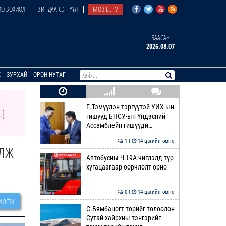
О ЗОХИОЛ
ЗИНДАА СЭТГҮҮЛ
MOBILE TV
БААСАН
2026.08.07
E
ЗУРХАЙ
ОРОН НУТАГ
Г.Тэмүүлэн тэргүүтэй УИХ-ын
гишүүд БНСУ-ын Үндэсний
Ассамблейн гишүүди…
1 |
14 цагийн өмнө
лж
Автобусны Ч:19А чиглэлд түр
хугацаагаар өөрчлөлт орно
0 |
14 цагийн өмнө
ргэх
С.Бямбацогт төрийг төлөөлөн
Сутай хайрхны тэнгэрийг