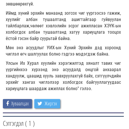
зөвшөөрөхгүй.
Иймд хүний эрхийн манаанд зогсох чиг үүргээсээ гажиж,
хуулийг албан тушаалтанд ашигтайгаар гуйвуулан
тайлбарлаж,чөлөөт хэвлэлийн эсрэг ажилласан ХЭҮК-ын
холбогдох албан тушаалтанд хатуу хариуцлага тооцох
ёстой гэсэн байр суурьтай байна.
Мөн энэ асуудлыг УИХ-ын Хүний Эрхийн дэд хороонд
чиглэл өгч шалгуулах болно гэдгээ мэдэгдэж байна.
Улсын Их Хурал хуулийн хэрэгжилтэд хяналт тавих чиг
үүргийнхээ хүрээнд энэ асуудалд онцгой анхаарал
хандуулж, цаашид хууль завхруулахгүй байх, сэтгүүлчдийн
эрхийг хангах чиглэлээр холбогдох байгууллагуудаас
хариуцлага шаардаж ажиллах болно" гэлээ.
Хуваалцах
Жиргэх
Сэтгэгдэл (
1
)