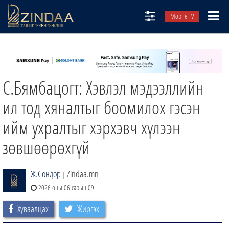
Mobile TV
НИЙТЛЭЛЧИД
ТВ8
С.Бямбацогт: Хэвлэл мэдээллийн
ӨГЛӨӨНИЙ СОНИН
АУДИО ЗОХИОЛ
ил тод хяналтыг боомилох гэсэн
ЗИНДАА СЭТГҮҮЛ
ийм ухралтыг хэрхэвч хүлээн
зөвшөөрөхгүй
Ж.Сондор
Zindaa.mn
|
2026 оны 06 сарын 09
Хуваалцах
Жиргэх