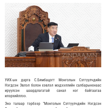
УИХ-ын дарга С.Бямбацогт Монголын Сэтгүүлчдийн
Нэгдсэн Эвлэл болон хэвлэл мэдээллийн салбарынхнаас
ирүүлсэн шаардлагатай санал нэг байгаагаа
илэрхийллээ.
Энэ талаар тэрбээр "Монголын Сэтгүүлчдийн Нэгдсэн