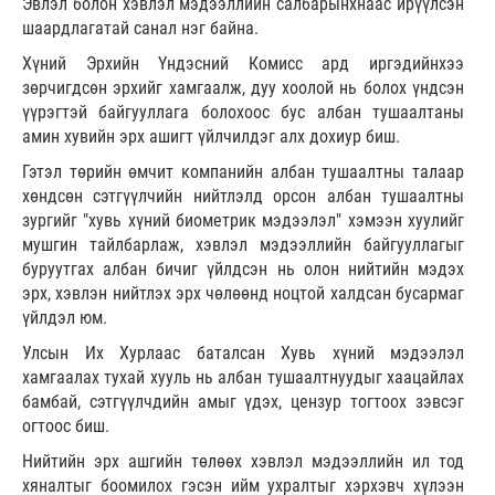
Эвлэл болон хэвлэл мэдээллийн салбарынхнаас ирүүлсэн
шаардлагатай санал нэг байна.
Хүний Эрхийн Үндэсний Комисс ард иргэдийнхээ
зөрчигдсөн эрхийг хамгаалж, дуу хоолой нь болох үндсэн
үүрэгтэй байгууллага болохоос бус албан тушаалтаны
амин хувийн эрх ашигт үйлчилдэг алх дохиур биш.
Гэтэл төрийн өмчит компанийн албан тушаалтны талаар
хөндсөн сэтгүүлчийн нийтлэлд орсон албан тушаалтны
зургийг "хувь хүний биометрик мэдээлэл" хэмээн хуулийг
мушгин тайлбарлаж, хэвлэл мэдээллийн байгууллагыг
буруутгах албан бичиг үйлдсэн нь олон нийтийн мэдэх
эрх, хэвлэн нийтлэх эрх чөлөөнд ноцтой халдсан бусармаг
үйлдэл юм.
Улсын Их Хурлаас баталсан Хувь хүний мэдээлэл
хамгаалах тухай хууль нь албан тушаалтнуудыг хаацайлах
бамбай, сэтгүүлчдийн амыг үдэх, цензур тогтоох зэвсэг
огтоос биш.
Нийтийн эрх ашгийн төлөөх хэвлэл мэдээллийн ил тод
хяналтыг боомилох гэсэн ийм ухралтыг хэрхэвч хүлээн