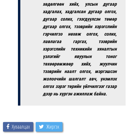
хөдөлгөөн хийх, улсын дугаар
хадгалах, хадгалсан дугаар олгох,
дугаар солих, гээгдүүлсэн төмөр
дугаар олгох, тээврийн хэрэгслийн
гэрчилгээ нөхөж олгох, солих,
лавлагаа гаргах, тээврийн
хэрэгслийн техникийн хяналтын
үзлэгийг явуулын тоног
төхөөрөмжөөр хийх, жуулчин
тээврийн наалт олгох, мэргэшсэн
жолоочийн шалгалт авч, үнэмлэх
олгох зэрэг төрийн үйлчилгээг газар
дээр нь хүргэн ажиллаж байна.
Хуваалцах
Жиргэх