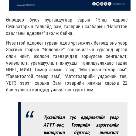
Өнөөдөр буюу зургаадугаар сарын 15-ны өдрөөс
Сүхбаатарын талбайд зам, тээврийн салбарын “Нээлттэй
хаалганы өдөрлөг” эхэлж байна.
Нээлттэй өдөрлөг гурван өдөр үргэлжлэх бөгөөд энэ үеэр
Засгийн газрын “Чөлөөлье” санаачилгын хүрээнд иргэд
олон нийт, жолооч тээвэрчдэд зориулсан хөнгөлөлт,
чөлөөлөлт, урамшуулалт аянуудыг танилцуулахаас гадна
ИНЕГ, МИАТ, Төмөр замын газар, “Монголын төмөр зам”,
“Тавантолгой төмөр зам”, “Автотээврийн үндэсний төв,
УБТЗ зэрэг харьяа Зам тээврийн яамны харьяа 22
байгууллага иргэдэд үйлчилгээ хүргэх юм.
Тухайлбал тус өдөрлөгийн үеэр
АТҮТ-өөс, Тээврийн хэрэгслийн
импортын бүртгэл, шилжилт