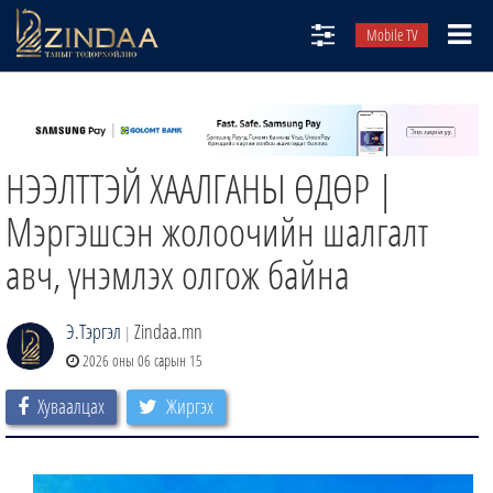
Mobile TV
НИЙТЛЭЛЧИД
ТВ8
НЭЭЛТТЭЙ ХААЛГАНЫ ӨДӨР |
ӨГЛӨӨНИЙ СОНИН
АУДИО ЗОХИОЛ
Мэргэшсэн жолоочийн шалгалт
ЗИНДАА СЭТГҮҮЛ
авч, үнэмлэх олгож байна
Э.Тэргэл
Zindaa.mn
|
2026 оны 06 сарын 15
Хуваалцах
Жиргэх