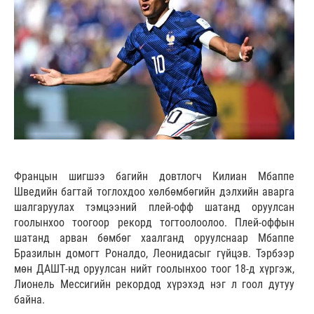
Францын шигшээ багийн довтлогч Килиан Мбаппе
Шведийн багтай тоглохдоо хөлбөмбөгийн дэлхийн аварга
шалгаруулах тэмцээний плей-офф шатанд оруулсан
гоолынхоо тоогоор рекорд тогтоолоолоо. Плей-оффын
шатанд арван бөмбөг хаалганд оруулснаар Мбаппе
Бразилын домогт Роналдо, Леонидасыг гүйцэв. Тэрбээр
мөн ДАШТ-нд оруулсан нийт гоолынхоо тоог 18-д хүргэж,
Лионель Мессигийн рекордод хүрэхэд нэг л гоол дутуу
байна.