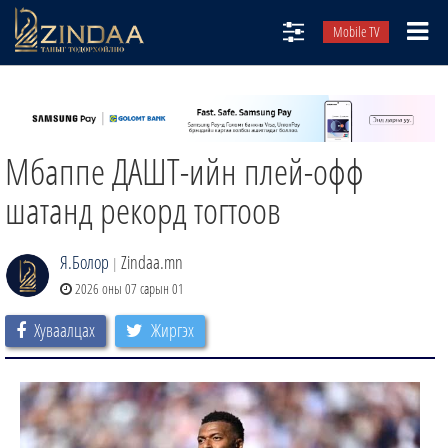
Mobile TV
НИЙТЛЭЛЧИД
ТВ8
Мбаппе ДАШТ-ийн плей-офф
ӨГЛӨӨНИЙ СОНИН
АУДИО ЗОХИОЛ
шатанд рекорд тогтоов
ЗИНДАА СЭТГҮҮЛ
Я.Болор
Zindaa.mn
|
2026 оны 07 сарын 01
Хуваалцах
Жиргэх