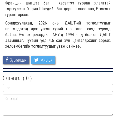
Францын шигшээ баг I хэсэгтээ гурван ялалттай
тэргүүлсэн. Харин Шведийн баг дөрвөн оноо авч, F хэсэгт
гуравт орсон.
Сонирхуулахад, 2026 оны ДАШТ-ий тоглолтуудыг
цэнгэлдэхэд ирж үзсэн хүний тоо таван саяд хүрээд
байна. Өмнөх рекордыг АНУ-д 1994 онд болсон ДАШТ
эзэмшдэг. Тухайн үед 4.6 сая хүн цэнгэлдэхийг зорьж,
хөлбөмбөгийн тоглолтуудыг үзэж байжээ.
Хуваалцах
Жиргэх
Сэтгэгдэл (
0
)