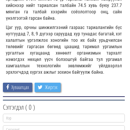
хийснээр нийт тариалсан талбайн 74.5 хувь буюу 237.7
мянган га талбай хээрийн соёололтоор онц, сайн
үнэлгээтэй гарсан байна.
Цаг уур, орчны шинжилгээний газраас тариалангийн бүс
нутгуудад 7, 8, 9 дүгээр саруудад хур тунадас багатай, хэт
халалтын үргэлжлэх хоногийн тоо их байх урьдчилсан
төлөвийг гаргасан бөгөөд цаашид таримал ургамлын
ургалтын хугацаанд хөнөөлт организмын тархалт
нэмэгдэх нөхцөл үүсч болзошгүй байгаа тул ургамал
хамгааллын технологийн зөвлөмжийг үйлдвэрлэл
эрхлэгчдэд хүргэх ажлыг зохион байгуулж байна.
Хуваалцах
Жиргэх
Сэтгэгдэл (
0
)