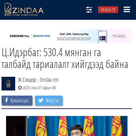
Mobile TV
НИЙТЛЭЛЧИД
ТВ8
Ц.Идэрбат: 530.4 мянган га
ӨГЛӨӨНИЙ СОНИН
АУДИО ЗОХИОЛ
талбайд тариалалт хийгдээд байна
ЗИНДАА СЭТГҮҮЛ
Ж.Сондор
Zindaa.mn
|
2026 оны 07 сарын 08
Хуваалцах
Жиргэх