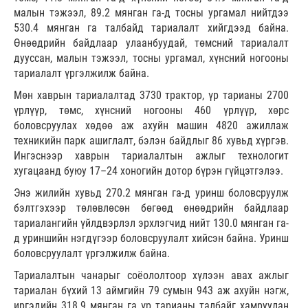
малын тэжээл, 89.2 мянган га-д тосны ургамал нийтдээ
530.4 мянган га талбайд тариалалт хийгдээд байна.
Өнөөдрийн байдлаар улаанбуудай, төмсний тариалалт
дууссан, малын тэжээл, тосны ургамал, хүнсний ногооны
тариалалт үргэлжилж байна.
Мөн хаврын тариалалтад 3730 трактор, үр тарианы 2700
үрлүүр, төмс, хүнсний ногооны 460 үрлүүр, хөрс
боловсруулах хөдөө аж ахуйн машин 4820 ажиллаж
техникийн парк ашиглалт, бэлэн байдлыг 86 хувьд хүргэв.
Ингэснээр хаврын тариалалтын ажлыг технологит
хугацаанд буюу 17–24 хоногийн дотор бүрэн гүйцэтгэлээ.
Энэ жилийн хувьд 270.2 мянган га-д уринш боловсруулж
бэлтгэхээр төлөвлөсөн бөгөөд өнөөдрийн байдлаар
тариалангийн үйлдвэрлэл эрхлэгчид нийт 130.0 мянган га-
д уриншийн нэгдүгээр боловсруулалт хийсэн байна. Уринш
боловсруулалт үргэлжилж байна.
Тариалалтын чанарыг соёололтоор хүлээн авах ажлыг
тариалан бүхий 13 аймгийн 79 сумын 943 аж ахуйн нэгж,
иргэдийн 318.9 мянган га үр тарианы талбайг хамруулан