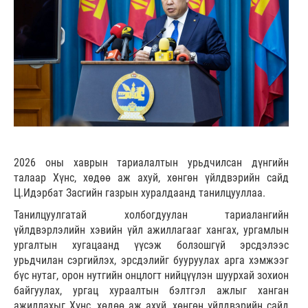
2026 оны хаврын тариалалтын урьдчилсан дүнгийн
талаар Хүнс, хөдөө аж ахуй, хөнгөн үйлдвэрийн сайд
Ц.Идэрбат Засгийн газрын хуралдаанд танилцууллаа.
Танилцуулгатай холбогдуулан тариалангийн
үйлдвэрлэлийн хэвийн үйл ажиллагааг хангах, ургамлын
ургалтын хугацаанд үүсэж болзошгүй эрсдэлээс
урьдчилан сэргийлэх, эрсдэлийг бууруулах арга хэмжээг
бүс нутаг, орон нутгийн онцлогт нийцүүлэн шуурхай зохион
байгуулах, ургац хураалтын бэлтгэл ажлыг ханган
ажиллахыг Хүнс, хөдөө аж ахуй, хөнгөн үйлдвэрийн сайд