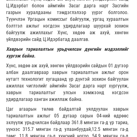
Ц.Идэрбат болон аймгийн Засаг дарга нарт Засгийн
газрын хуралдааны тэмдэглэлээр үүрэг болголоо.
Түүнчлэн Ургацын комиссыг байгуулж, ургац хураалтын
бэлтгэл ажлыг нэгдсэн удирдлагаар шуурхай зохион
байгуулж ажиллахыг Хүнс, хөдөө аж ахуй, хөнгөн
үйлдвэрийн сайд Ц.Идэрбатад даалгав.
Хаврын тариалалтын урьдчилсан дүнгийн мэдээллийг
хүргэж байна.
Хүнс, хөдөө аж ахуй, хөнгөн үйлдвэрийн сайдын 01 дүгээр
албан даалгавраар хаврын тариалалтын ажлыг орон
нутагт технологит хугацаанд үр дүнтэй зохион байгуулан
ажиллах чиглэлийг аймгийн Засаг дарга нарт хүргүүлж,
хаврын тариалалтыг улсын хэмжээнд нэгдсэн
удирдлагаар ханган ажиллаж байна.
Цаг агаарын төлөв байдалтай уялдуулан хаврын
тариалалтын ажлыг 05 дугаар сарын 04-ний өдрөөс
эхлүүлж урьдчилсан байдлаар 361.8 мянган га-д үр тариа,
үүнээс 315.7 мянган га-д улаанбуудай,12.5 мянган га-д
төмс, 11.8 мянган га-д хүнсний ногоо, 54.9 мянган га-д