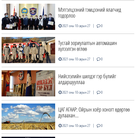
Мэтгэлцээний тэмцээний ялагчид
тодорлоо
|
2021 оны 10 сарын 27
0
Тусгай зориулалтын автомашин
хүлээлгэн өглөө
|
2021 оны 10 сарын 27
0
Нийслэлийн шилдэг гэр бүлийг
алдаршууллаа
|
2021 оны 10 сарын 27
0
ЦАГ АГААР: Ойрын хоёр хоногт өдөртөө
дулаахан…
|
2021 оны 10 сарын 27
0