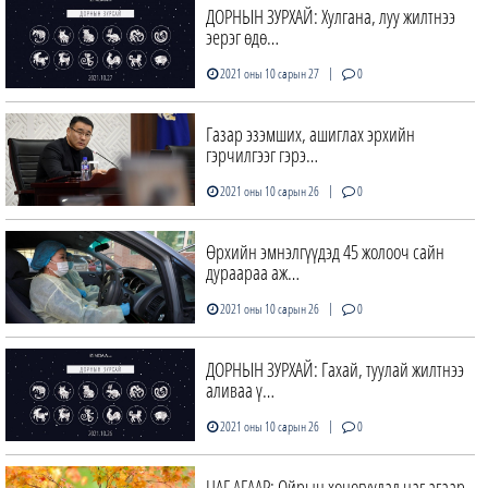
ДОРНЫН ЗУРХАЙ: Хулгана, луу жилтнээ
эерэг өдө…
|
2021 оны 10 сарын 27
0
Газар эзэмших, ашиглах эрхийн
гэрчилгээг гэрэ…
|
2021 оны 10 сарын 26
0
Өрхийн эмнэлгүүдэд 45 жолооч сайн
дураараа аж…
|
2021 оны 10 сарын 26
0
ДОРНЫН ЗУРХАЙ: Гахай, туулай жилтнээ
аливаа ү…
|
2021 оны 10 сарын 26
0
ЦАГ АГААР: Ойрын хоногуудад цаг агаар