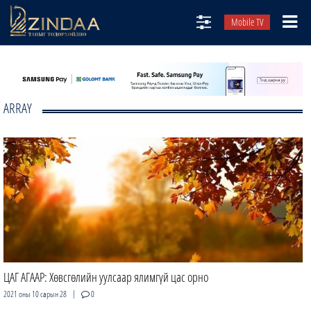
Mobile TV
НИЙТЛЭЛЧИД
ТВ8
ARRAY
ӨГЛӨӨНИЙ СОНИН
АУДИО ЗОХИОЛ
ЗИНДАА СЭТГҮҮЛ
ЦАГ АГААР: Хөвсгөлийн уулсаар ялимгүй цас орно
|
2021 оны 10 сарын 28
0