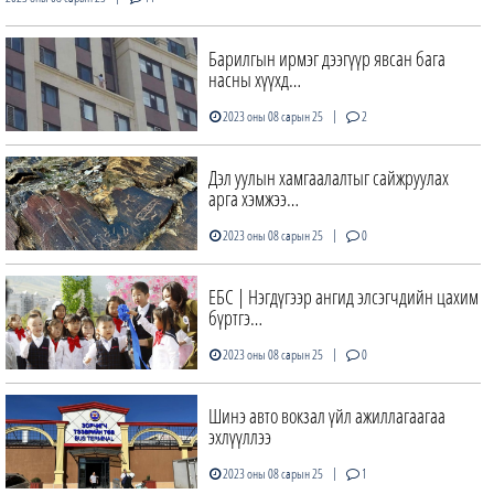
Барилгын ирмэг дээгүүр явсан бага
насны хүүхд…
|
2023 оны 08 сарын 25
2
Дэл уулын хамгаалалтыг сайжруулах
арга хэмжээ…
|
2023 оны 08 сарын 25
0
ЕБС | Нэгдүгээр ангид элсэгчдийн цахим
бүртгэ…
|
2023 оны 08 сарын 25
0
Шинэ авто вокзал үйл ажиллагаагаа
эхлүүллээ
|
2023 оны 08 сарын 25
1