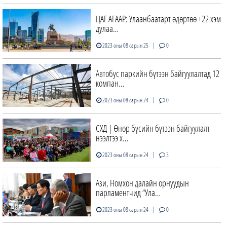
ЦАГ АГААР: Улаанбаатарт өдөртөө +22 хэм
дулаа…
|
2023 оны 08 сарын 25
0
Автобус паркийн бүтээн байгуулалтад 12
компан…
|
2023 оны 08 сарын 24
0
СХД | Өнөр бүсийн бүтээн байгуулалт
нээлтээ х…
|
2023 оны 08 сарын 24
3
Ази, Номхон далайн орнуудын
парламентчид “Ула…
|
2023 оны 08 сарын 24
0