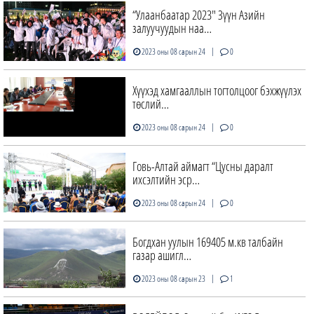
“Улаанбаатар 2023" Зүүн Азийн
залуучуудын наа…
|
2023 оны 08 сарын 24
0
Хүүхэд хамгааллын тогтолцоог бэхжүүлэх
төслий…
|
2023 оны 08 сарын 24
0
Говь-Алтай аймагт “Цусны даралт
ихсэлтийн эср…
|
2023 оны 08 сарын 24
0
Богдхан уулын 169405 м.кв талбайн
газар ашигл…
|
2023 оны 08 сарын 23
1