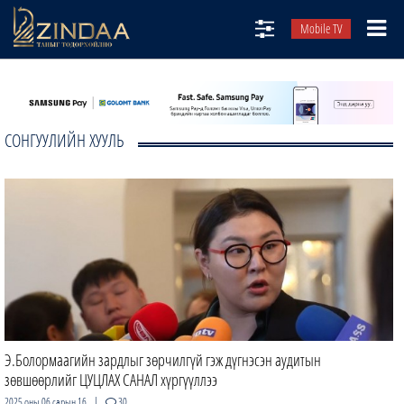
Mobile TV
НИЙТЛЭЛЧИД
ТВ8
СОНГУУЛИЙН ХУУЛЬ
ӨГЛӨӨНИЙ СОНИН
АУДИО ЗОХИОЛ
ЗИНДАА СЭТГҮҮЛ
Э.Болормаагийн зардлыг зөрчилгүй гэж дүгнэсэн аудитын
зөвшөөрлийг ЦУЦЛАХ САНАЛ хүргүүллээ
|
2025 оны 06 сарын 16
30