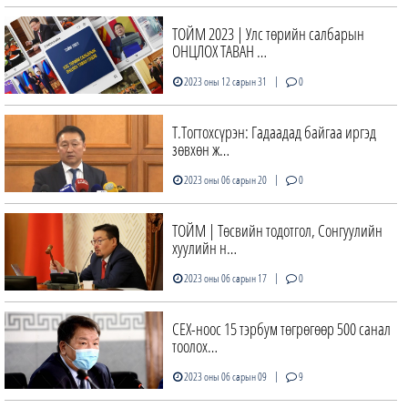
ТОЙМ 2023 | Улс төрийн салбарын
ОНЦЛОХ ТАВАН …
|
2023 оны 12 сарын 31
0
Т.Тогтохсүрэн: Гадаадад байгаа иргэд
зөвхөн ж…
|
2023 оны 06 сарын 20
0
ТОЙМ | Төсвийн тодотгол, Сонгуулийн
хуулийн н…
|
2023 оны 06 сарын 17
0
СЕХ-ноос 15 тэрбум төгрөгөөр 500 санал
тоолох…
|
2023 оны 06 сарын 09
9