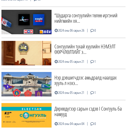
“Шударга сонгуулийн төлөө иргэний
нийгмийн хя…
|
2024 оны 06 сарын 26
0
Сонгуулийн тухай хуулийн НЭМЭЛТ
ӨӨРЧЛӨЛТИЙГ э…
|
2024 оны 05 сарын 21
1
Нэр дэвшигчдээс амьдралд наалдах
хууль л нэхэ…
|
2024 оны 05 сарын 21
1
Дөрөвдүгээр сарын сэдэв I Сонгууль ба
намууд
|
2024 оны 04 сарын 04
0