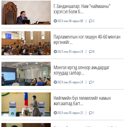
Г.Занданшатар: Нам “наймааны”
хэрэгсэл болж б…
|
2023 оны 06 сарын 08
3
Парламентын нэг гишүүн 40-60 мянган
иргэнийг…
|
2023 оны 05 сарын 24
8
Монгол иргэд олноор амьдардаг
хотуудад салбар…
|
2023 оны 05 сарын 24
1
Нийгмийн бүх төлөөллийг намын
жагсаалтад багт…
|
2023 оны 05 сарын 23
1