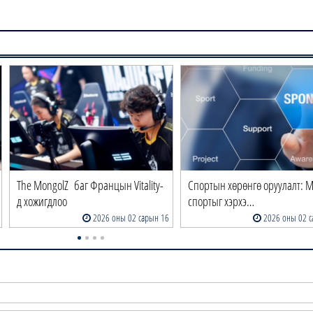
The MongolZ баг Францын Vitality-
Спортын хөрөнгө оруулалт: 
д хожигдлоо
спортыг хэрхэ…
2026 оны 02 сарын 16
2026 оны 02 с