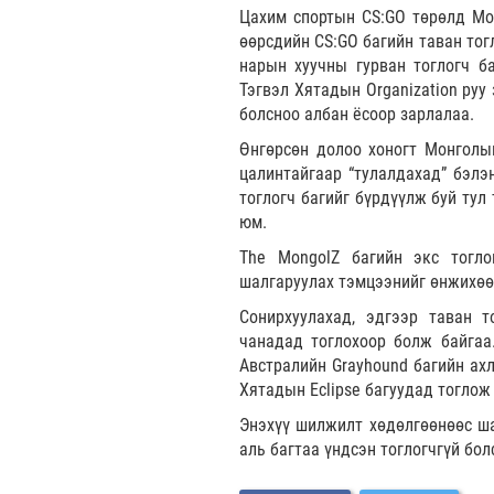
Цахим спортын CS:GO төрөлд Мон
өөрсдийн CS:GO багийн таван тог
нарын хуучны гурван тоглогч ба
Тэгвэл Хятадын Organization руу
болсноо албан ёсоор зарлалаа.
Өнгөрсөн долоо хоногт Монголыг
цалинтайгаар “тулалдахад” бэлэ
тоглогч багийг бүрдүүлж буй тул
юм.
The MongolZ багийн экс тогло
шалгаруулах тэмцээнийг өнжихөө
Сонирхуулахад, эдгээр таван 
чанадад тоглохоор болж байгаа.
Австралийн Grayhound багийн ахл
Хятадын Eclipse багуудад тогло
Энэхүү шилжилт хөдөлгөөнөөс ша
аль багтаа үндсэн тоглогчгүй бол