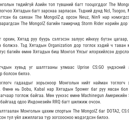
голын төдийгүй Азийн топ түвшний багт тооцогддог The Mongo
логчоо Хятадын багт зарснаа зарласан. Тэдний дунд Ncl, Tsogoo,
гтсан ба саяхан The MongolZ-д орсон Neuz, Nin9 нар нэмэгдс
 зарагдсан The MongolZ багийн тамирчид Storm Rider нэрийн дор 
 орхин, Хятад руу буурь сэлгэсэн залуус ийнхүү бүтэн цагаар,
н болжээ. Тэд Хятадын Organization дор тоглох хэдий ч таван 
 тус багийн өмнө Хятадын биш Монгол Улсыг илэрхийлсэн дүрслэ
гчдын хувьд уг шалтгааны улмаас Uprise CS:GO үндэсний 
р болсон билээ.
тоглогч гадаадыг зорьсноор Монголын нийт найман тоглогч 
 Өмнө нь Dobu, Kabal нар Хятадын 5power баг руу явсан бол 
агчаар тоглож байгаа. Мөн үүнээс өмнө Machinegun Америкийн S
ж байгаад одоо Индонезийн RRQ багт шилжиж очсон.
лтгаалан Монголын цахим спортын The MongolZ баг DOTA2, CS:
сон тул үйл ажиллагаа түр зогсоосноо мэдэгдсэн билээ.