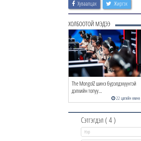
Хуваалцах
Жиргэх
ХОЛБООТОЙ МЭДЭЭ
The MongolZ шинэ бүрэлдэхүүнтэй
дэлхийн топуу…
22 цагийн өмнө
Сэтгэгдэл (
4
)