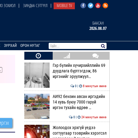
О ЗОХИОЛ
ЗИНДАА СЭТГҮҮЛ
MOBILE TV
БААСАН
2026.08.07
E
ЗУРХАЙ
ОРОН НУТАГ
Гэр бүлийн хүчирхийллийн 69
дуудлага бүртгэгдэж, 86
иргэнийг эрүүлжүүл…
0 |
8 минутын өмнө
АИ92 бензин авсан иргэдийн
14 хувь буюу 7000 гаруй
иргэн тухайн өдрөө …
0 |
24 минутын өмнө
ргэх
Жолоодох эрхгүй үедээ
согтуугаар тээврийн хэрэгсэл