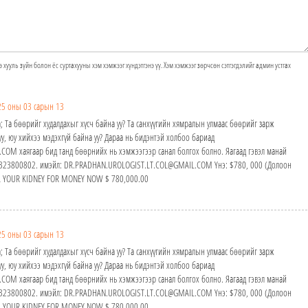
э хууль зүйн болон ёс суртахууны хэм хэмжээг хүндэтгэнэ үү. Хэм хэмжээг зөрчсөн сэтгэгдэлийг админ устгах
25 оны 03 сарын 13
; Та бөөрийг худалдахыг хүсч байна уу? Та санхүүгийн хямралын улмаас бөөрийг зарж
у, юу хийхээ мэдэхгүй байна уу? Дараа нь бидэнтэй холбоо бариад
M хаягаар бид танд бөөрнийх нь хэмжээгээр санал болгох болно. Яагаад гэвэл манай
24323800802. имэйл: DR.PRADHAN.UROLOGIST.LT.COL@GMAIL.COM Yнэ: $780, 000 (Долоон
ELL YOUR KIDNEY FOR MONEY NOW $ 780,000.00
25 оны 03 сарын 13
; Та бөөрийг худалдахыг хүсч байна уу? Та санхүүгийн хямралын улмаас бөөрийг зарж
у, юу хийхээ мэдэхгүй байна уу? Дараа нь бидэнтэй холбоо бариад
M хаягаар бид танд бөөрнийх нь хэмжээгээр санал болгох болно. Яагаад гэвэл манай
24323800802. имэйл: DR.PRADHAN.UROLOGIST.LT.COL@GMAIL.COM Yнэ: $780, 000 (Долоон
ELL YOUR KIDNEY FOR MONEY NOW $ 780,000.00