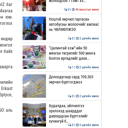
жолоодсон 7 гэмт хэ…
lZ баг
0 |
44 минутын өмнө
 Maaraa
эн юм.
Ноцтой зөрчил гаргасан
тоглох
автобусны жолоочийг ажлаас
нь ЧӨЛӨӨЛЖЭЭ
 өндөр
0 |
2 цагийн өмнө
монгол
“Цалинтай ээж”-ийн 50
л байх
мянган төгрөгийг 500 мянга
болгох өргөдлийг дахи…
аварга
1 |
2 цагийн өмнө
Долоодугаар сард 709,503
хилийн
зөрчил бүртгэгджээ
Erkast
plyce,
0 |
2 цагийн өмнө
Худалдаа, үйлчилгээ
GO аль
эрхлэхэд шаарддаг
давхардсан бүртгэлийг
хүчингүй б…
0 |
2 цагийн өмнө