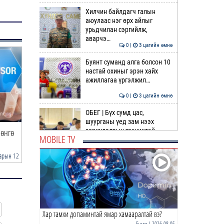
Хилчин байлдагч галын
аюулаас нэг өрх айлыг
урьдчилан сэргийлж,
аварчэ…
0 |
3 цагийн өмнө
Буянт суманд алга болсон 10
настай охиныг эрэн хайх
ажиллагаа үргэлжил…
0 |
3 цагийн өмнө
ОБЕГ | Бүх сумд цас,
шуурганы үед зам нээх
зориулалтын техниктэй
Мөнгө
Битүү морьдоос Ноён оргилд: The
“The MongolZ” баг бүр
MOBILE TV
болсо…
MongolZ-ийн б…
“Senzu”-г ба…
0 |
3 цагийн өмнө
арын 12
2025 оны 12 сарын 10
2025 
Өнөөдөр гурван дүүрэгт
ЦАХИЛГААН ХЯЗГААРЛАНА
0 |
4 цагийн өмнө
Хар тамхи допаминтай ямар хамааралтай вэ?
Идэр, Тэс, Эг, Үүр голын
хөндийгөөр дуу цахилгаантай
Бусад
| 2026-08-05