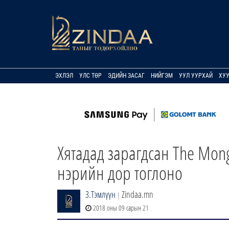
ЭХЛЭЛ
УЛС ТӨР
ЭДИЙН ЗАСАГ
НИЙГЭМ
УУЛ УУРХАЙ
ХУ
Хятадад зарагдсан The Mon
нэрийн дор тоглоно
З.Тэмлүүн
Zindaa.mn
|
2018 оны 09 сарын 21