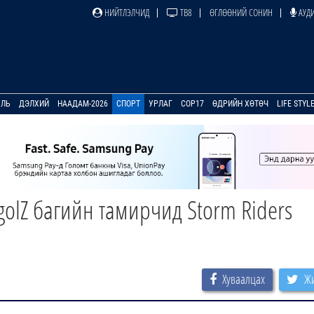
НИЙТЛЭЛЧИД
ТВ8
ӨГЛӨӨНИЙ СОНИН
АУДИ
УЛЬ
ДЭЛХИЙ
НААДАМ-2026
СПОРТ
УРЛАГ
COP17
ӨДРИЙН ХӨТӨЧ
LIFE STYL
golZ багийн тамирчид Storm Riders
Хуваалцах
Жи