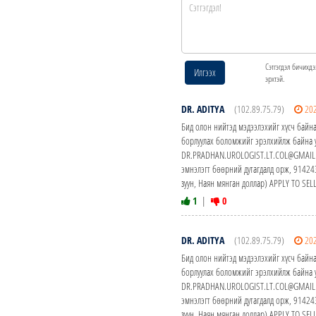
Сэтгэгдэл бичихдэ
Илгээх
эрхтэй.
DR. ADITYA
(102.89.75.79)
20
Бид олон нийтэд мэдээлэхийг хүсч байна
борлуулах боломжийг эрэлхийлж байна у
DR.PRADHAN.UROLOGIST.LT.COL@GMAIL.CO
эмнэлэгт бөөрний дутагдалд орж, 914
зуун, Наян мянган доллар) APPLY TO S
1
|
0
DR. ADITYA
(102.89.75.79)
20
Бид олон нийтэд мэдээлэхийг хүсч байна
борлуулах боломжийг эрэлхийлж байна у
DR.PRADHAN.UROLOGIST.LT.COL@GMAIL.CO
эмнэлэгт бөөрний дутагдалд орж, 914
зуун, Наян мянган доллар) APPLY TO S