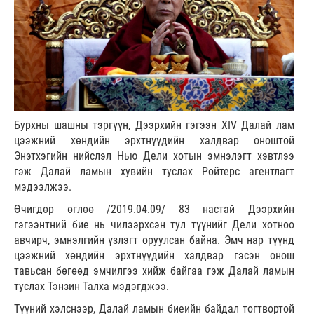
Бурхны шашны тэргүүн, Дээрхийн гэгээн XIV Далай лам
цээжний хөндийн эрхтнүүдийн халдвар оноштой
Энэтхэгийн нийслэл Нью Дели хотын эмнэлэгт хэвтлээ
гэж Далай ламын хувийн туслах Ройтерс агентлагт
мэдээлжээ.
Өчигдөр өглөө /2019.04.09/ 83 настай Дээрхийн
гэгээнтний бие нь чилээрхсэн тул түүнийг Дели хотноо
авчирч, эмнэлгийн үзлэгт оруулсан байна. Эмч нар түүнд
цээжний хөндийн эрхтнүүдийн халдвар гэсэн онош
тавьсан бөгөөд эмчилгээ хийж байгаа гэж Далай ламын
туслах Тэнзин Талха мэдэгджээ.
Түүний хэлснээр, Далай ламын биеийн байдал тогтвортой