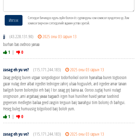
Сэтгэгдэл бичихдээ хууль зүйн болон ёс суртахууны хэм хэмжээг хүндэтгэнэ үү. Хэм
Илгээх
хэмжээг зөрчсөн сэтгэгдэлийг админ устгах эрхтэй.
jj
(43.228.131.90)
2025 оны 03 сарын 13
burhan bas ovdnoo yanaa
1
|
0
zasag eh yu ve?
(115.171.244.183)
2025 оны 03 сарын 13
Zasag gedgiig buren utgaar songodogoor todorhoilvol ooriin hyanaltaa buren togtooson
gazar nutag deer albat irgedtei tedniigee zahirj ulsaa hogjuuleh, ard irgedee amar taivan
bailgoh buren bolomjtoi erh baij l tor zasag gej baina aa. Ooroo zugtaj hunii nutagt
orognoson ,ami argatsaaj yavaa tsagaach irgen huvi huniihee huvid yamar tuvshind
gegeersen medlegtei bailaa geed zasgiin terguun baij taarahgui tiim bolomj ch baihgui.
Heseg buleg humuusiig tolgoilood baij boloh yum.
1
|
0
zasag eh yu ve?
(115.171.244.183)
2025 оны 03 сарын 13