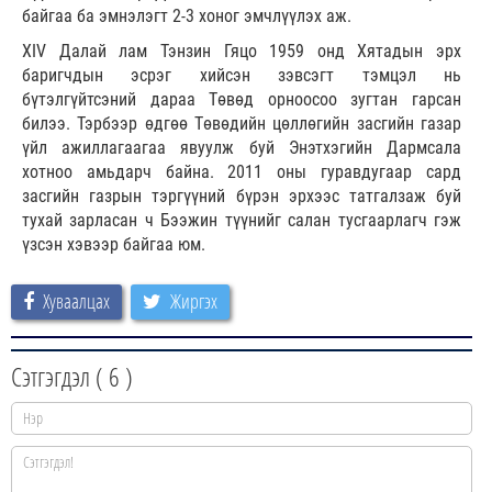
байгаа ба эмнэлэгт 2-3 хоног эмчлүүлэх аж.
XIV Далай лам Тэнзин Гяцо 1959 онд Хятадын эрх
баригчдын эсрэг хийсэн зэвсэгт тэмцэл нь
бүтэлгүйтсэний дараа Төвөд орноосоо зугтан гарсан
билээ. Тэрбээр өдгөө Төвөдийн цөллөгийн засгийн газар
үйл ажиллагаагаа явуулж буй Энэтхэгийн Дармсала
хотноо амьдарч байна. 2011 оны гуравдугаар сард
засгийн газрын тэргүүний бүрэн эрхээс татгалзаж буй
тухай зарласан ч Бээжин түүнийг салан тусгаарлагч гэж
үзсэн хэвээр байгаа юм.
Хуваалцах
Жиргэх
Сэтгэгдэл (
6
)