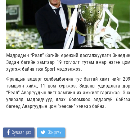
Мадридын “Реал” багийн ерөнхий дасгалжуулагч Зинедин
Зидан багийн хамтаар 19 тоглолт тутам ямар нэгэн цом
хүртэж байна гэж Sporf мэдээлжээ.
Францын алдарт хөлбөмбөгчин тус багтай хамт нийт 209
тэмцээн хийж, 11 цом хүртжээ. Зиданы удирдлага дор
“Реал” Аваргуудын лигт хамгийн их амжилт гаргажээ. Энэ
улиралд мадридчууд ялах боломжоо алдаагүй байгаа
бөгөөд Аваргуудын цом “хөөсөн” хэвээр байна.
Хуваалцах
Жиргэх