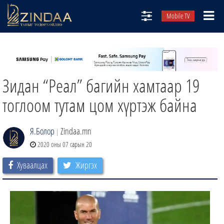
Mobile TV
НИЙТЛЭЛЧИД
ТВ8
Зидан “Реал” багийн хамтаар 19
ӨГЛӨӨНИЙ СОНИН
АУДИО ЗОХИОЛ
тоглоом тутам цом хүртэж байна
ЗИНДАА СЭТГҮҮЛ
Я.Болор
Zindaa.mn
|
2020 оны 07 сарын 20
Хуваалцах
Жиргэх