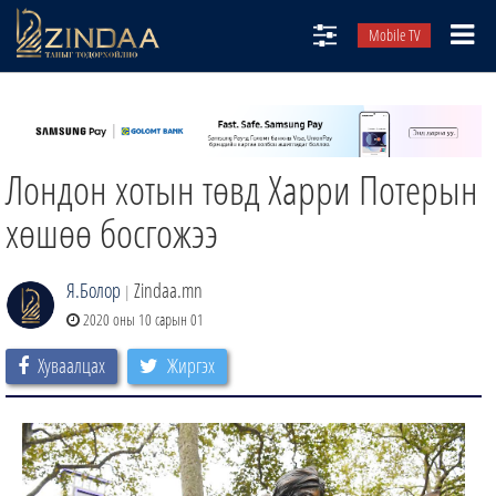
Mobile TV
НИЙТЛЭЛЧИД
ТВ8
Лондон хотын төвд Харри Потерын
ӨГЛӨӨНИЙ СОНИН
АУДИО ЗОХИОЛ
хөшөө босгожээ
ЗИНДАА СЭТГҮҮЛ
Я.Болор
Zindaa.mn
|
2020 оны 10 сарын 01
Хуваалцах
Жиргэх