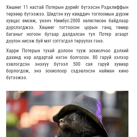
Хөшөөг 11 настай Потерын дүрийг бүтээсэн Рэдклиффын
төрхөөр бүтээжээ. Шидтэн хүү квиддич тоглоомын дүрэм
хувцас өмсөж, үнэнч Нимбус-2000 хөлөглөсөн байдлаар
дүрслэгджээ. Хөшөөг тогтоосон цорын ганц төмөр
баганыг ногоон бутаар далдалсан тул Потер агаарт
дүүлэн нисэж буй мэт сэтгэгдэл төрүүлэх гэнэ.
Харри Потерын тухай долоон тууж зохиолчоо дэлхий
дахинд нэр алдартай нэгэн болгосон. 80 гаруй хэлээр
хэвлэгдсэн энэхүү бүтээл 500 сая гаруй хувиар
борлогдож, энэ зохиолоор сэдэвлэсэн найман кино
бүтээжээ.