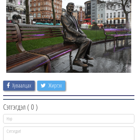
Хуваалцах
Жиргэх
Сэтгэгдэл (
0
)