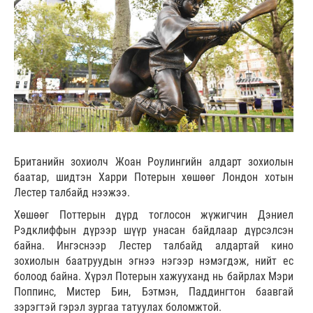
Британийн зохиолч Жоан Роулингийн алдарт зохиолын
баатар, шидтэн Харри Потерын хөшөөг Лондон хотын
Лестер талбайд нээжээ.
Хөшөөг Поттерын дүрд тоглосон жүжигчин Дэниел
Рэдклиффын дүрээр шүүр унасан байдлаар дүрсэлсэн
байна. Ингэснээр Лестер талбайд алдартай кино
зохиолын баатруудын эгнээ нэгээр нэмэгдэж, нийт ес
болоод байна. Хүрэл Потерын хажууханд нь байрлах Мэри
Поппинс, Мистер Бин, Бэтмэн, Паддингтон баавгай
зэрэгтэй гэрэл зургаа татуулах боломжтой.