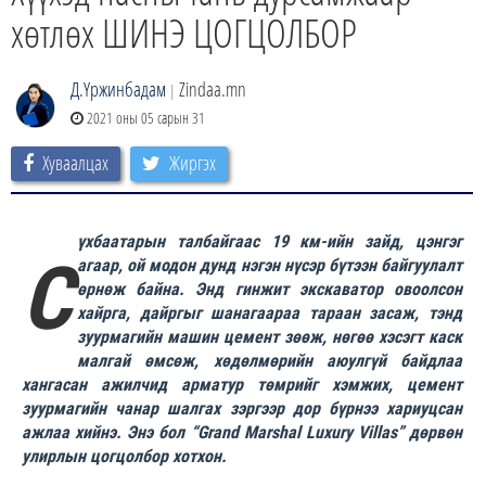
хөтлөх ШИНЭ ЦОГЦОЛБОР
Д.Үржинбадам
Zindaa.mn
|
2021 оны 05 сарын 31
Хуваалцах
Жиргэх
үхбаатарын талбайгаас 19 км-ийн зайд, цэнгэг
С
агаар, ой модон дунд нэгэн нүсэр бүтээн байгуулалт
өрнөж байна. Энд гинжит экскаватор овоолсон
хайрга, дайргыг шанагаараа тараан засаж, тэнд
зуурмагийн машин цемент зөөж, нөгөө хэсэгт каск
малгай өмсөж, хөдөлмөрийн аюулгүй байдлаа
хангасан ажилчид арматур төмрийг хэмжих, цемент
зуурмагийн чанар шалгах зэргээр дор бүрнээ хариуцсан
ажлаа хийнэ. Энэ бол “Grand Marshal Luxury Villas” дөрвөн
улирлын цогцолбор хотхон.