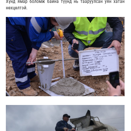
Хүнд ямар боломж байна түүнд нь тааруулсан уян хатан
нөхцөлтэй.