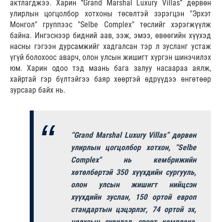
актлагджээ. Харин “Grand Marshal Luxury Villas” дөрвөн
улирлын цогцолбор хотхоны төсөлтэй зэрэгцэн "Эрхэт
Монгол" группээс "Selbe Complex" төслийг хэрэгжүүлж
байна. Ингэснээр бидний аав, ээж, эмээ, өвөөгийн хүүхэд
насны гэгээн дурсамжийг хадгалсан тэр л зусланг устаж
үгүй болохоос аварч, олон улсын жишигт хүргэн шинэчилэх
юм. Харин одоо тэд маань бага залуу насаараа аялж,
хайртай гэр бүлтэйгээ баяр хөөртэй өдрүүдээ өнгөтөөр
зурсаар байх нь.
“Grand Marshal Luxury Villas” дөрвөн
улирлын цогцолбор хотхон, "Selbe
Complex" нь кембрижийн
хөтөлбөртэй 350 хүүхдийн сургууль,
олон улсын жишигт нийцсэн
хүүхдийн зуслан, 150 ортой европ
стандартын цэцэрлэг, 74 ортой эх,
нялхсын сувилал, спорт комплекс,