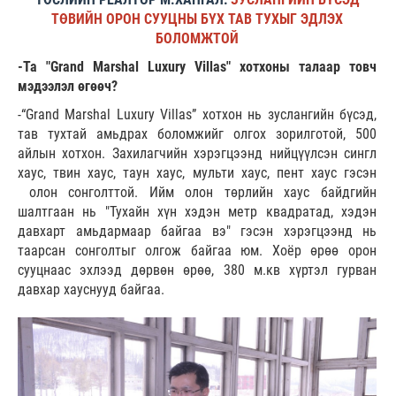
ТӨВИЙН ОРОН СУУЦНЫ БҮХ ТАВ ТУХЫГ ЭДЛЭХ
БОЛОМЖТОЙ
-Та "Grand Marshal Luxury Villas" хотхоны талаар товч
мэдээлэл өгөөч?
-“Grand Marshal Luxury Villas” хотхон нь зуслангийн бүсэд,
тав тухтай амьдрах боломжийг олгох зорилготой, 500
айлын хотхон. Захилагчийн хэрэгцээнд нийцүүлсэн сингл
хаус, твин хаус, таун хаус, мульти хаус, пент хаус гэсэн
олон сонголттой. Ийм олон төрлийн хаус байдгийн
шалтгаан нь "Тухайн хүн хэдэн метр квадратад, хэдэн
давхарт амьдармаар байгаа вэ" гэсэн хэрэгцээнд нь
таарсан сонголтыг олгож байгаа юм. Хоёр өрөө орон
сууцнаас эхлээд дөрвөн өрөө, 380 м.кв хүртэл гурван
давхар хауснууд байгаа.