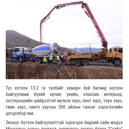
Тус хотхон 13.2 га талбайг хамарч буй бөгөөд ногоон
байгууламж бүхий орчин үеийн, классик интерьер,
экстерьерийн шийдэлтэй мульти хаус, пент хаус, таун хаус,
твин хаус, сингл хаусны 500 айлын тансаг зэрэглэлийн
цогцолбор юм.
Энэхүү бүтээн байгуулалттай зэрэгцэн бидний сайн мэдэх
Монголын анхны хүүхдэд зориулсан зуслан болох “Сэлбэ”