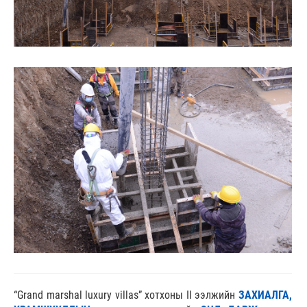
“Grand marshal luxury villas” хотхоны II ээлжийн
ЗАХИАЛГА,