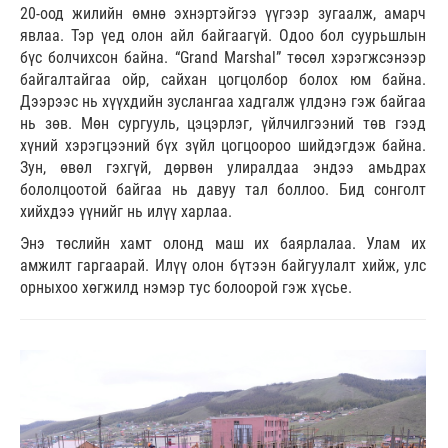
20-оод жилийн өмнө эхнэртэйгээ үүгээр зугаалж, амарч
явлаа. Тэр үед олон айл байгаагүй. Одоо бол суурьшлын
бүс болчихсон байна. “Grand Marshal” төсөл хэрэгжсэнээр
байгалтайгаа ойр, сайхан цогцолбор болох юм байна.
Дээрээс нь хүүхдийн зуслангаа хадгалж үлдэнэ гэж байгаа
нь зөв. Мөн сургууль, цэцэрлэг, үйлчилгээний төв гээд
хүний хэрэгцээний бүх зүйл цогцоороо шийдэгдэж байна.
Зун, өвөл гэхгүй, дөрвөн улиралдаа эндээ амьдрах
бололцоотой байгаа нь давуу тал боллоо. Бид сонголт
хийхдээ үүнийг нь илүү харлаа.
Энэ төслийн хамт олонд маш их баярлалаа. Улам их
амжилт гаргаарай. Илүү олон бүтээн байгуулалт хийж, улс
орныхоо хөгжилд нэмэр тус болоорой гэж хүсье.