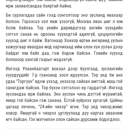
ирж захиалсандаа баяртай байна.
Би сурлагадаа сайн гээд сонголтоор энэ зусланд явахаар
болсон. Гэрээсээ хол явж үзээгүй, Москва явах шиг л юм
болж байлаа. Тэр үеийн дөрөвдүгээр ангийн хүүхдийн
сэтгэл санаа нь одооны хүүхэдтэй адилгүй, цэцэрлэгийн
хүүхэд шиг л байж. Вагонаар Хонхор өртөө өнгөрөөд уулын
хажуугаар явахдаа мод харчихаад ийм олон хүн уулан дээр
байдаг юм байх даа, гэж бодож байсан. Говийн хүүхэд
болохоор хангай газрыг мэдэхгүй.
Ингээд Улаанбаатарт вокзал дээр буулгаад, зуслангийн
хүүхдүүдийг 7-р гуанзанд хоол идүүлсэн. Тэр үед би анх
удаа “Тэргүүн” идэж үзээд, үнэхээр сайхан амттай, маш гоё
санагдаж байсан. Тэр бүхэн сэтгэлээс ер гардаггүй. Ингээд
зусландаа ирж байлаа. Энэ зуслан чинь дэгтэй журамтай,
ямар гоё байсан гэж санана. Ёстой зүйрлэх аргагүй. Цайны
цагаар печень, “24-ийн чихэр” өгнө. Тэр үед чихэр,жимс
ховор. Ямартай ч чихрээ цуглуулаад дүү нартаа аваачиж
өгч байсан. Гэх мэтчилэн олон сайхан дурсамж бодогдлоо.