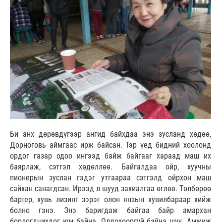
Би анх дөрөвдүгээр ангид байхдаа энэ зусланд хөдөө,
Дорноговь аймгаас ирж байсан. Тэр үед бидний хоолонд
ордог газар одоо ингээд байж байгааг хараад маш их
баярлаж, сэтгэл хөдөллөө. Байгалдаа ойр, хуучны
пионерын зуслан гэдэг утгаараа сэтгэлд ойрхон маш
сайхан санагдсан. Ирээд л шууд захиалгаа өглөө. Төлбөрөө
бартер, хувь лизинг зэрэг олон янзын хувилбараар хийж
болно гэнэ. Энэ баригдаж байгаа байр амархан
борлогдчихдог юм байна. Олдохооргүй байна шүү. Амжиж