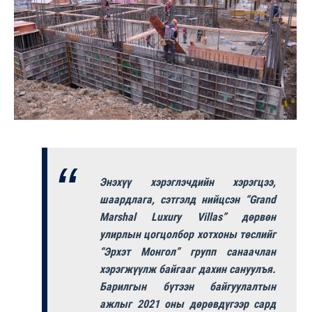
Энэхүү хэрэглэчдийн хэрэгцээ,
шаардлага, сэтгэлд нийцсэн “Grand
Marshal Luxury Villas” дөрвөн
улирлын цогцолбор хотхоны төслийг
“Эрхэт Монгол” групп санаачлан
хэрэгжүүлж байгааг дахин сануулъя.
Барилгын бүтээн байгуулалтын
ажлыг 2021 оны дөрөвдүгээр сард