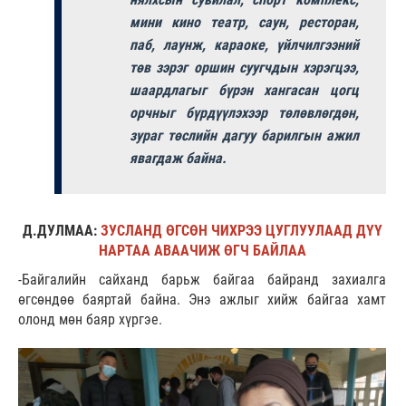
мини кино театр, саун, ресторан,
паб, лаунж, караоке, үйлчилгээний
төв зэрэг оршин суугчдын хэрэгцээ,
шаардлагыг бүрэн хангасан цогц
орчныг бүрдүүлэхээр төлөвлөгдөн,
зураг төслийн дагуу барилгын ажил
явагдаж байна.
Д.ДУЛМАА:
ЗУСЛАНД ӨГСӨН ЧИХРЭЭ ЦУГЛУУЛААД ДҮҮ
НАРТАА АВААЧИЖ ӨГЧ БАЙЛАА
-Байгалийн сайханд барьж байгаа байранд захиалга
өгсөндөө баяртай байна. Энэ ажлыг хийж байгаа хамт
олонд мөн баяр хүргэе.