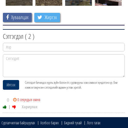
Хуваалцах
Жиргэх
Сэтгэгдэл (
2
)
Сэтгэгдэл бичихдээ хууль зүйн болон ёс суртахууны хэм хэмжээг хүндэтгэнэ үү. Хэм
Илгээх
хэмжээг зөрчсөн сэтгэгдэлийг админ устгах эрхтэй.
()
0 секундын өмнө
|
Хариулах
Сурталчилгаа байршуулах
Холбоо барих
Бидний тухай
Лого татах