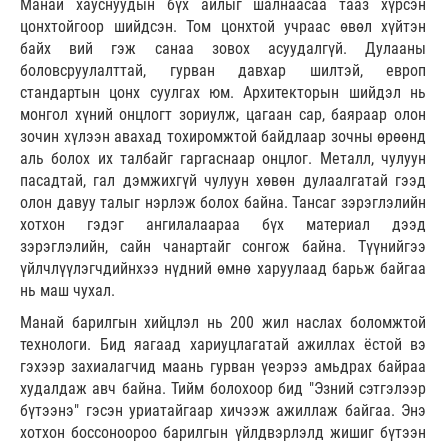
Манай хауснуудын бүх айлыг шалнаасаа тааз хүрсэн
цонхтойгоор шийдсэн. Том цонхтой учраас өвөл хүйтэн
байх вий гэж санаа зовох асуудалгүй. Дулааны
боловсруулалттай, гурван давхар шилтэй, европ
стандартын цонх суулгах юм. Архитекторын шийдэл нь
монгол хүний онцлогт зориулж, цагаан сар, баяраар олон
зочин хүлээн авахад тохиромжтой байдлаар зочны өрөөнд
аль болох их талбайг гаргаснаар онцлог. Металл, чулуун
пасадтай, гал дэмжихгүй чулуун хөвөн дулаалгатай гээд
олон давуу талыг нэрлэж болох байна. Тансаг зэрэглэлийн
хотхон гэдэг ангилалаараа бүх материал дээд
зэрэглэлийн, сайн чанартайг сонгож байна. Түүнийгээ
үйлчлүүлэгчдийнхээ нүдний өмнө харуулаад барьж байгаа
нь маш чухал.
Манай барилгын хийцлэл нь 200 жил наслах боломжтой
технологи. Бид яагаад хариуцлагатай ажиллах ёстой вэ
гэхээр захиалагчид маань гурван үеэрээ амьдрах байраа
худалдаж авч байна. Тийм болохоор бид "Эзний сэтгэлээр
бүтээнэ" гэсэн уриатайгаар хичээж ажиллаж байгаа. Энэ
хотхон боссоноороо барилгын үйлдвэрлэлд жишиг бүтээн