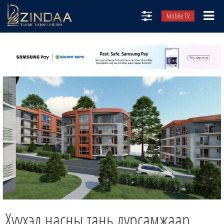
Mobile TV
НИЙТЛЭЛЧИД
ТВ8
ӨГЛӨӨНИЙ СОНИН
АУДИО ЗОХИОЛ
ЗИНДАА СЭТГҮҮЛ
Хүүхэд насны тань дурсамжаар