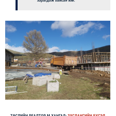
харагдаж байсан юм.
ТӨСЛИЙН РЕАЛТОР М.ХАНГАЛ:
ЗУСЛАНГИЙН БҮСЭД