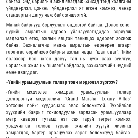
байгаа. Энд барилгын ажил явагдаж байхад тэнд хаалганы
үйлдвэрлэл, цонхны үйлдвэрлэл яг өгсөн хэмжээ, чанар
стандартын дагуу явж байх жишээтэй.
Манай байрнууд борлуулалт өндөртэй байгаа. Долоо хоног
бүрийн амралтын өдрөөр үйлчлүүлэгчдэдээ зориулж
мэдээлэл өгөх, ажлын явцтай танилцах өдөрлөг зохиож
байна. Захиалагчид маань амралтын өдрөөрөө агаарт
гарангаа өөрийнхөө байрны ажлыг явцыг “шалгадаг”. Тийм
болохоор бас нэгэн давуу тал нь нууж хаах зүйлгүй,
барилгын ажил нь “шилэн” байдлаар, захиалагчийн нүдний
өмнө явагддаг.
-Үнийн урамшууллын талаар товч мэдээлэл хүргээч?
-Үнийн мэдээлэл, хямдрал, урамшууллын талаар
дэлгэрэнгүй мэдээллийг “Grand Marshal Luxury Villas”
хотхоны пэйж хуудаснаас авах боломжтой. Тухайлбал
хүүхдийн баярыг тохиолдуулан зарласан урамшууллаар
метр квадрат тутамд нэг сая гаруй төгрөг хэмнэх,
урьдчилгаа төлөөд гурван жилийн хүүгүй лизингд
хамрагдах, бартер оролцуулах зэрэг боломжууд байгаа.