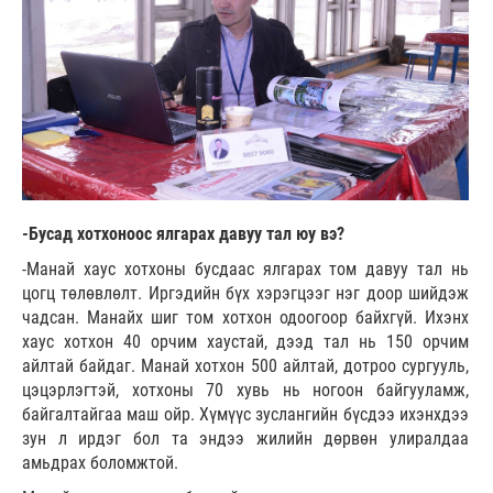
-Бусад хотхоноос ялгарах давуу тал юу вэ?
-Манай хаус хотхоны бусдаас ялгарах том давуу тал нь
цогц төлөвлөлт. Иргэдийн бүх хэрэгцээг нэг доор шийдэж
чадсан. Манайх шиг том хотхон одоогоор байхгүй. Ихэнх
хаус хотхон 40 орчим хаустай, дээд тал нь 150 орчим
айлтай байдаг. Манай хотхон 500 айлтай, дотроо сургууль,
цэцэрлэгтэй, хотхоны 70 хувь нь ногоон байгууламж,
байгалтайгаа маш ойр. Хүмүүс зуслангийн бүсдээ ихэнхдээ
зун л ирдэг бол та эндээ жилийн дөрвөн улиралдаа
амьдрах боломжтой.