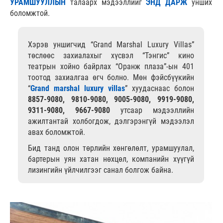
УРАМШУУЛЛЫН
талаарх мэдээллийг
ЭНД ДАРЖ
унших
боломжтой.
Хэрэв уншигчид “Grand Marshal Luxury Villas”
төслөөс захиалахыг хүсвэл “Тэнгис” кино
театрын хойно байрлах “Оранж плаза”-ын 401
тоотод захиалгаа өгч болно. Мөн фэйсбүүкийн
“
Grand marshal luxury villas
” хуудаснаас болон
8857-9080, 9810-9080, 9005-9080, 9919-9080,
9311-9080, 9667-9080
утсаар мэдээллийн
ажилтантай холбогдож, дэлгэрэнгүй мэдээлэл
авах боломжтой.
Бид танд олон төрлийн хөнгөлөлт, урамшуулал,
бартерын уян хатан нөхцөл, компанийн хүүгүй
лизингийн үйлчилгээг санал болгож байна.