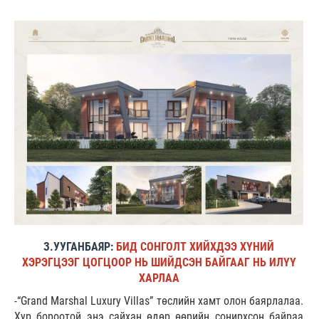
З.УУГАНБАЯР:
БИД СОНГОЛТ ХИЙХДЭЭ ХҮНИЙ
ХЭРЭГЦЭЭГ ЦОГЦООР НЬ ШИЙДСЭН БАЙГААГ НЬ ИЛҮҮ
ХАРЛАА
-“Grand Marshal Luxury Villas” төслийн хамт олон баярлалаа.
Хур бороотой энэ сайхан өдөр өөрийн сонирхсон байраа