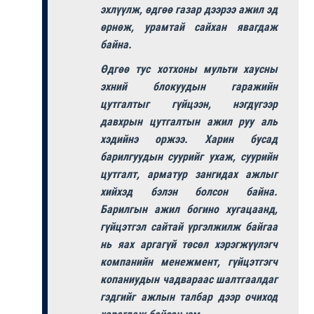
эхлүүлж, өдгөө газар дээрээ ажил эд
өрнөж, урамтай сайхан явагдаж
байна.
Өдгөө тус хотхоны мульти хаусны
эхний блокуудын гаражийн
цутгалтыг гүйцээн, нэгдүгээр
давхрын цутгалтын ажил руу аль
хэдийнэ оржээ. Харин бусад
барилгуудын суурийг ухаж, суурийн
цутгалт, арматур зангидах ажлыг
хийхэд бэлэн болсон байна.
Барилгын ажил богино хугацаанд,
гүйцэтгэл сайтай үргэлжилж байгаа
нь яах аргагүй төсөл хэрэгжүүлэгч
компанийн менежмент, гүйцэтгэгч
копаниудын чадвараас шалтгаалдаг
гэдгийг ажлын талбар дээр очиход