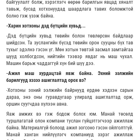
байгуулалт болж, хэрэглэгч өөрөө барилгын явцад хяналт
тавьж, бусад хотхонуудад шаардлага тавих боломжтой
болно гэж үзэж байна.
-Харин хотхоны дэд бүтцийн хувьд...
-Дэд бүтцийн хувьд төвийн болон төвлөрсөн байдлаар
шийдсэн. Та зуслангийн бүсэд төвийн орон сууцны бүх тав
тухыг эдэлнэ гэсэн үг. Мөн хотын төвтэй засмал замтайгаа
шууд холбогдсон, нийтийн тээвэр явдаг нь маш чухал.
Машин барьж чаддаггүй хүн бий шүү дээ.
-Ажил маш хурдацтай явж байна. Эхний ээлжийн
барилгууд хэзээ ашиглалтад орох вэ?
-Хотхоны эхний ээлжийн байрнууд ердөө хэдхэн сарын
дараа, энэ оны гуравдугаар улиралд ашиглалтад орж,
оршин суугчдаа хүлээн авна.
Яаж амжих вэ гэж бодож болох юм. Манай төсөлд
туршлагатай олон компани туслан гүйцэтгэгчээр ажиллаж
байна. Материалгүй болоод ажил зогсоно гэсэн ойлголтгүй.
Манай ханган нийлүүлэгч компаниуд зэрэг ажиллаж