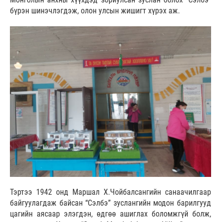
бүрэн шинэчлэгдэж, олон улсын жишигт хүрэх аж.
Тэртээ 1942 онд Маршал Х.Чойбалсангийн санаачилгаар
байгуулагдаж байсан “Сэлбэ” зуслангийн модон барилгууд
цагийн аясаар элэгдэн, өдгөө ашиглах боломжгүй болж,