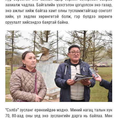
захиалж чадлаа. Байгалийн үзэсгэлэн цогцолсон энэ газар,
энэ ажлыг хийж байгаа хамт олны тусламжтайгаар сонголт
хийн, үл хөдлөх хөрөнгөтэй болж, гэр бүлдээ хөрөнгө
оруулалт хийсэндээ баяртай байна.
“Сэлбэ” зусланг ерөнхийдөө мэднэ. Миний нагац талын хүн
70, 80-аад оны үед энэ зуслангийн дарга нь байлаа. Мөн