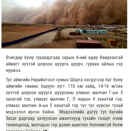
Өчигдөр буюу гуравдугаар сарын 4-ний өдөр Өвөрхангай
аймагт хүчтэй шороон шуурга шуурч, гурван айлын гэр
нуржээ.
Тус аймгийн Нарийнтээл сумын Шарга нэгдүгээр баг буюу
аймгийн төвөөс баруун зүгт 110 км зайд, 14-16 м/сек
хүчтэй шороон шуурга шуурсаны улмаас малчин Г-ын 5
ханатай гэр, улмаас малчин Г, Л нарын 4 ханатай гэр,
улмаас малчин А-ын 5 ханатай гэр тус тус нурсан тухай
мэдээлэл ирсэн байна.
Мэдээллийн дагуу тус багийн
Засаг даргаар ахлуулсан ажилтнууд тухайн газарт очиж
танилцахад, малчдын гэр дахин ашиглах боломжгүй болж