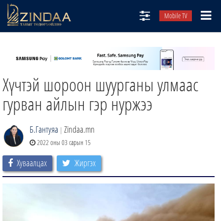
Mobile TV
НИЙТЛЭЛЧИД
ТВ8
Хүчтэй шороон шуурганы улмаас
ӨГЛӨӨНИЙ СОНИН
АУДИО ЗОХИОЛ
гурван айлын гэр нуржээ
ЗИНДАА СЭТГҮҮЛ
Б.Гантуяа
Zindaa.mn
|
2022 оны 03 сарын 15
Хуваалцах
Жиргэх