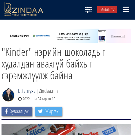
Mobile TV
НИЙТЛЭЛЧИД
ТВ8
"Kinder" нэрийн шоколадыг
ӨГЛӨӨНИЙ СОНИН
АУДИО ЗОХИОЛ
худалдан авахгүй байхыг
ЗИНДАА СЭТГҮҮЛ
сэрэмжлүүлж байна
Б.Гантуяа
Zindaa.mn
|
2022 оны 04 сарын 10
Хуваалцах
Жиргэх