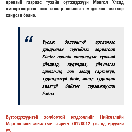
ерөнхий газраас тухайн бүтээгдэхүүн Монгол Улсад
импортлогдсон эсэх талаар лавлагаа мэдээлэл авахаар
хандсан болно.
Үүсэж болзошгүй эрсдэлээс
урьдчилан сэргийлэх зорилгоор
Kinder нэрийн шоколадыг хүнсний
үйлдвэр, худалдаа, үйлчилгээ
эрхлэгчид зах зээлд гаргахгүй,
худалдахгүй байх, иргэд худалдан
авахгүй байхыг сэрэмжлүүлж
байна.
Бүтээгдэхүүнтэй холбоотой мэдээллийг Нийслэлийн
Мэргэжлийн хяналтын газрын 70128012 утсанд ирүүлнэ
үү.