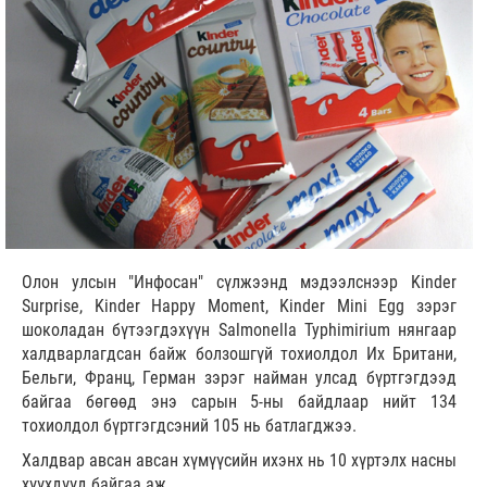
Олон улсын "Инфосан" сүлжээнд мэдээлснээр Kinder
Surprise, Kinder Happy Moment, Kinder Mini Egg зэрэг
шоколадан бүтээгдэхүүн Salmonella Typhimirium нянгаар
халдварлагдсан байж болзошгүй тохиолдол Их Британи,
Бельги, Франц, Герман зэрэг найман улсад бүртгэгдээд
байгаа бөгөөд энэ сарын 5-ны байдлаар нийт 134
тохиолдол бүртгэгдсэний 105 нь батлагджээ.
Халдвар авсан авсан хүмүүсийн ихэнх нь 10 хүртэлх насны
хүүхдүүд байгаа аж.