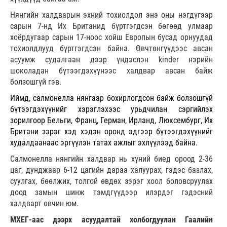
Нянгийн халдварын эхний тохиолдол энэ оны нэгдүгээр
сарын 7-нд Их Британид бүртгэгдсэн бөгөөд улмаар
хоёрдугаар сарын 17-ноос хойш Европын бусад орнуудад
тохиолдлууд бүртгэгдсэн байна. Өвчтөнгүүдээс авсан
асуумж судалгаан дээр үндэслэн kinder нэрийн
шоколадан бүтээгдэхүүнээс халдвар авсан байж
болзошгүй гэв.
Иймд, салмонелла нянгаар бохирлогдсон байж болзошгүй
бүтээгдэхүүнийг хэрэглэхээс урьдчилан сэргийлэх
зорилгоор Бельги, Франц, Герман, Ирланд, Люксембург, Их
Британи зэрэг хэд хэдэн оронд эдгээр бүтээгдэхүүнийг
худалдаанаас эргүүлэн татах ажлыг эхлүүлээд байна.
Салмонелла нянгийн халдвар нь хүний биед ороод 2-36
цаг, дунджаар 6-12 цагийн дараа халуурах, гэдэс базлах,
суулгах, бөөлжих, толгой өвдөх зэрэг хоол боловсруулах
доод замын шинж тэмдгүүдээр илэрдэг гэдэсний
халдварт өвчин юм.
МХЕГ-аас дээрх асуудалтай холбогдуулан Гаалийн