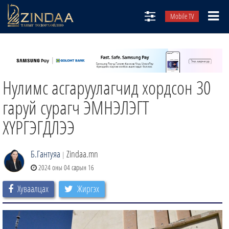
Mobile TV
НИЙТЛЭЛЧИД
ТВ8
Нулимс асгаруулагчид хордсон 30
ӨГЛӨӨНИЙ СОНИН
АУДИО ЗОХИОЛ
гаруй сурагч ЭМНЭЛЭГТ
ЗИНДАА СЭТГҮҮЛ
ХҮРГЭГДЛЭЭ
Б.Гантуяа
Zindaa.mn
|
2024 оны 04 сарын 16
Хуваалцах
Жиргэх