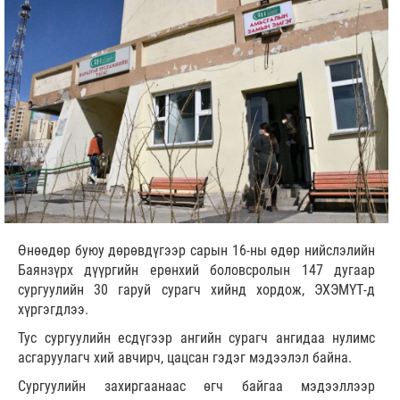
Өнөөдөр буюу дөрөвдүгээр сарын 16-ны өдөр нийслэлийн
Баянзүрх дүүргийн ерөнхий боловсролын 147 дугаар
сургуулийн 30 гаруй сурагч хийнд хордож, ЭХЭМҮТ-д
хүргэгдлээ.
Тус сургуулийн есдүгээр ангийн сурагч ангидаа нулимс
асгаруулагч хий авчирч, цацсан гэдэг мэдээлэл байна.
Сургуулийн захиргаанаас өгч байгаа мэдээллээр