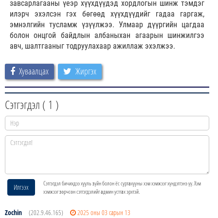
завсарлагааны үеэр хүүхдүүдэд хордлогын шинж тэмдэг
илэрч эхэлсэн гэх бөгөөд хүүхдүүдийг гадаа гаргаж,
эмнэлгийн тусламж үзүүлжээ. Улмаар дүүргийн цагдаа
болон онцгой байдлын албаныхан агаарын шинжилгээ
авч, шалтгааныг тодруулахаар ажиллаж эхэлжээ.
Хуваалцах
Жиргэх
Сэтгэгдэл (
1
)
Сэтгэгдэл бичихдээ хууль зүйн болон ёс суртахууны хэм хэмжээг хүндэтгэнэ үү. Хэм
Илгээх
хэмжээг зөрчсөн сэтгэгдэлийг админ устгах эрхтэй.
Zochin
(202.9.46.165)
2025 оны 03 сарын 13