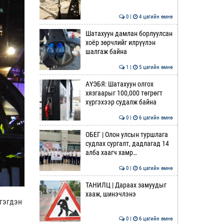
0 |
4 цагийн өмнө
Шатахуун дамлан борлуулсан
хоёр зөрчлийг илрүүлэн
шалгаж байна
1 |
5 цагийн өмнө
АҮЭБЯ: Шатахуун олгох
хязгаарыг 100,000 төгрөгт
хүргэхээр судалж байна
0 |
6 цагийн өмнө
ОБЕГ | Олон улсын туршлага
судлах сургалт, дадлагад 14
алба хаагч хамр…
0 |
6 цагийн өмнө
ТАНИЛЦ | Дараах замуудыг
хааж, шинэчлэнэ
гэгдэн
0 |
6 цагийн өмнө