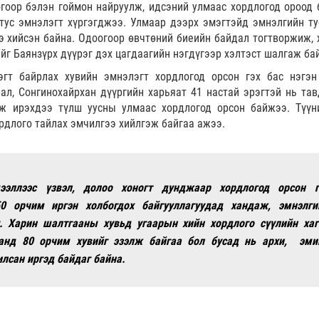
гоор бэлэн гоймон найруулж, идсэний улмаас хордлогод ороод 
тус эмнэлэгт хүргэгджээ. Улмаар дээрх эмэгтэйд эмнэлгийн т
э хийсэн байна. Одоогоор өвчтөний биеийн байдал тогтворжиж, 
ийг Баянзүрх дүүрэг дэх цагдаагийн нэгдүгээр хэлтэст шалгаж ба
гт байрлах хувийн эмнэлэгт хордлогод орсон гэх бас нэгэн
ал, Сонгинохайрхан дүүргийн харьяат 41 настай эрэгтэй нь тав
эж ирэхдээ түлш уусны улмаас хордлогод орсон байжээ. Түүн
ордлого тайлах эмчилгээ хийлгэж байгаа ажээ.
ээллээс үзвэл, долоо хоногт дунджаар хордлогод орсон г
0 орчим иргэн холбогдох байгууллагуудад хандаж, эмнэлги
. Харин шалтгааны хувьд угаарын хийн хордлого сүүлийн хаг
анд 80 орчим хувийг эзэлж байгаа бол бусад нь архи, эми
лсан иргэд байдаг байна.