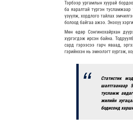
Тэрбээр ургамлын хуурай бордоо
ба яаралтай түргэн тусламжаар 
үзүүлж, хордлого тайлах эмчилгэ
болоод байгаа ажээ. Энэхүү хэрг
Мөн өдөр Сонгинохайрхан дүүрэ
хүргэгдэж ирсэн байна. Тодруулб
сард гэрээсээ гарч яваад, эрг
гэрийнхэн нь эмнэлэгт хүргэж, х
Статистик мэд
шалтгаанаар 5
тусламж авдаг
жилийн хугаца
бодисонд харши