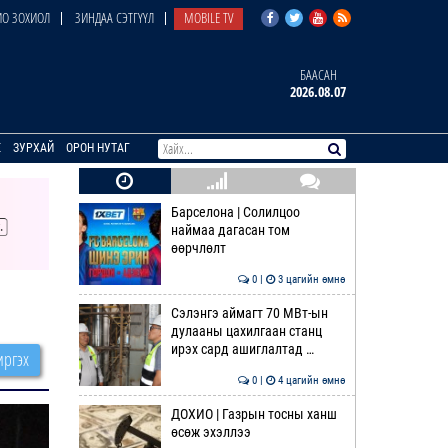
О ЗОХИОЛ
ЗИНДАА СЭТГҮҮЛ
MOBILE TV
БААСАН
2026.08.07
E
ЗУРХАЙ
ОРОН НУТАГ
Барселона | Солилцоо
наймаа дагасан том
өөрчлөлт
0 |
3 цагийн өмнө
Сэлэнгэ аймагт 70 МВт-ын
дулааны цахилгаан станц
ирэх сард ашиглалтад …
ргэх
0 |
4 цагийн өмнө
ДОХИО | Газрын тосны ханш
өсөж эхэллээ