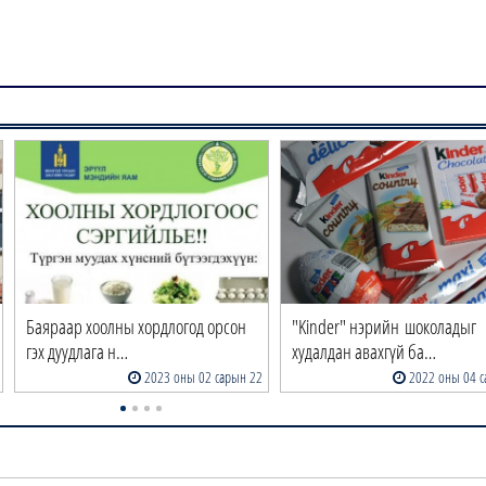
Баяраар хоолны хордлогод орсон
"Kinder" нэрийн шоколадыг
гэх дуудлага н…
худалдан авахгүй ба…
2023 оны 02 сарын 22
2022 оны 04 с