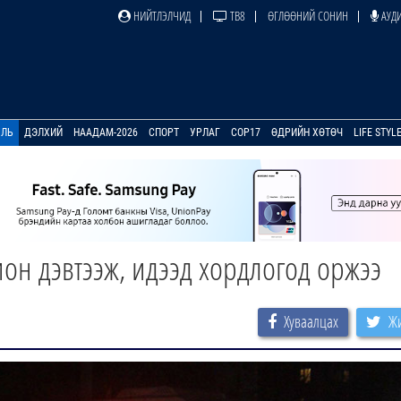
НИЙТЛЭЛЧИД
ТВ8
ӨГЛӨӨНИЙ СОНИН
АУДИ
УЛЬ
ДЭЛХИЙ
НААДАМ-2026
СПОРТ
УРЛАГ
COP17
ӨДРИЙН ХӨТӨЧ
LIFE STYL
н дэвтээж, идээд хордлогод оржээ
Хуваалцах
Жи