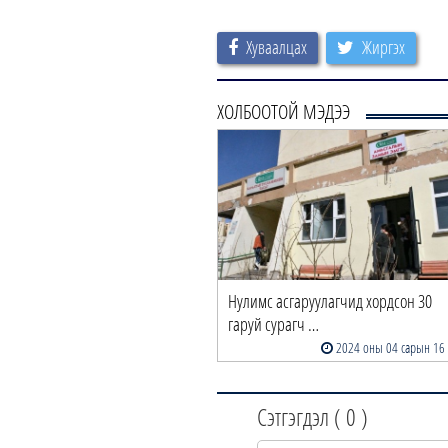
Хуваалцах
Жиргэх
ХОЛБООТОЙ МЭДЭЭ
Нулимс асгаруулагчид хордсон 30
гаруй сурагч …
2024 оны 04 сарын 16
Сэтгэгдэл (
0
)