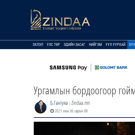
ЭХЛЭЛ
УЛС ТӨР
ЭДИЙН ЗАСАГ
НИЙГЭМ
УУЛ УУРХАЙ
ХУ
Ургамлын бордоогоор гоймо
Б.Гантуяа
Zindaa.mn
|
2021 оны 06 сарын 08