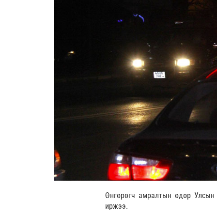
Өнгөрөгч амралтын өдөр Улсын 
иржээ.