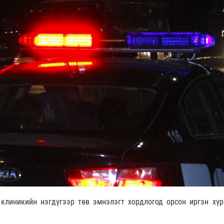
клиникийн нэгдүгээр төв эмнэлэгт хордлогод орсон иргэн хүр