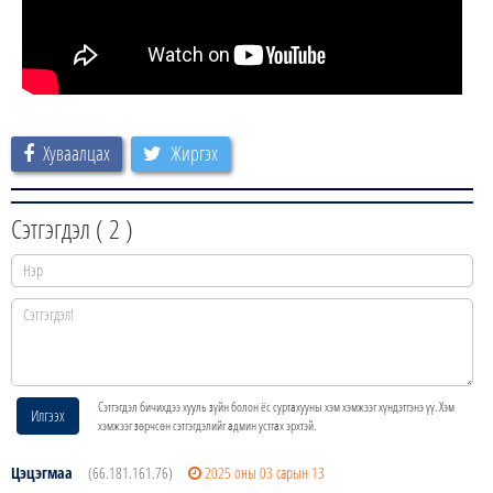
Хуваалцах
Жиргэх
Сэтгэгдэл (
2
)
Сэтгэгдэл бичихдээ хууль зүйн болон ёс суртахууны хэм хэмжээг хүндэтгэнэ үү. Хэм
Илгээх
хэмжээг зөрчсөн сэтгэгдэлийг админ устгах эрхтэй.
Цэцэгмаа
(66.181.161.76)
2025 оны 03 сарын 13