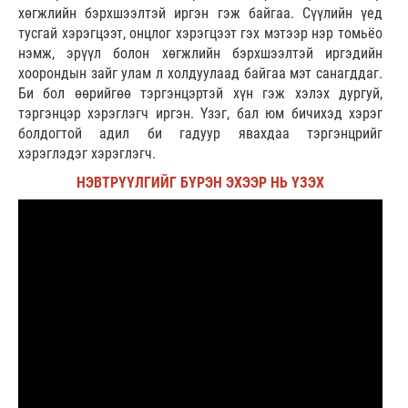
хөгжлийн бэрхшээлтэй иргэн гэж байгаа. Сүүлийн үед
тусгай хэрэгцээт, онцлог хэрэгцээт гэх мэтээр нэр томьёо
нэмж, эрүүл болон хөгжлийн бэрхшээлтэй иргэдийн
хоорондын зайг улам л холдуулаад байгаа мэт санагддаг.
Би бол өөрийгөө тэргэнцэртэй хүн гэж хэлэх дургуй,
тэргэнцэр хэрэглэгч иргэн. Үзэг, бал юм бичихэд хэрэг
болдогтой адил би гадуур явахдаа тэргэнцрийг
хэрэглэдэг хэрэглэгч.
НЭВТРҮҮЛГИЙГ БҮРЭН ЭХЭЭР НЬ ҮЗЭХ