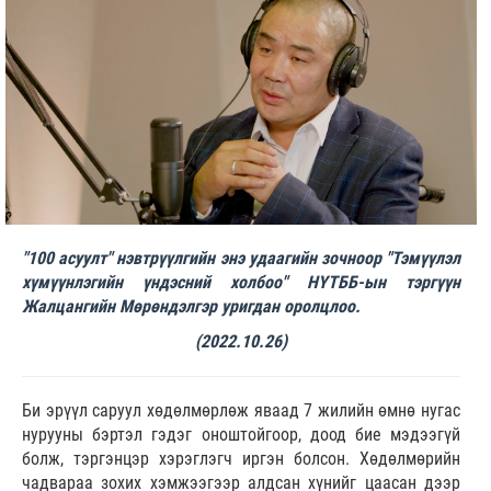
"100 асуулт" нэвтрүүлгийн энэ удаагийн зочноор "Тэмүүлэл
хүмүүнлэгийн үндэсний холбоо" НҮТББ-ын тэргүүн
Жалцангийн Мөрөндэлгэр уригдан оролцлоо.
(2022.10.26)
Би эрүүл саруул хөдөлмөрлөж яваад 7 жилийн өмнө нугас
нурууны бэртэл гэдэг оноштойгоор, доод бие мэдээгүй
болж, тэргэнцэр хэрэглэгч иргэн болсон. Хөдөлмөрийн
чадвараа зохих хэмжээгээр алдсан хүнийг цаасан дээр