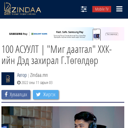
Mobile TV
НИЙТЛЭЛЧИД
ТВ8
100 АСУУЛТ | "Миг даатгал" ХХК-
ӨГЛӨӨНИЙ СОНИН
АУДИО ЗОХИОЛ
ийн Дэд захирал Г.Төгөлдөр
ЗИНДАА СЭТГҮҮЛ
Автор
Zindaa.mn
|
2022 оны 11 сарын 03
Хуваалцах
Жиргэх