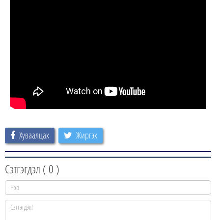
Хуваалцах
Жиргэх
Сэтгэгдэл (
0
)