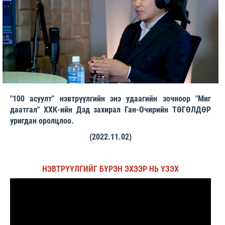
"100 асуулт" нэвтрүүлгийн энэ удаагийн зочноор "Миг
даатгал" ХХК-ийн Дэд захирал Ган-Очирийн ТӨГӨЛДӨР
уригдан оролцлоо.
(2022.11.02)
НЭВТРҮҮЛГИЙГ БҮРЭН ЭХЭЭР НЬ ҮЗЭХ