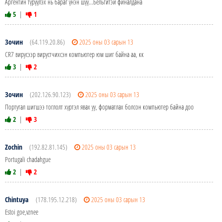
Аргентин түрүүлэх нь бараг үнэн шүү...Бельгитэй финалдана
5
|
1
Зочин
(64.119.20.86)
2025 оны 03 сарын 13
CR7 вирусээр вирустчихсэн компьютер юм шиг байна аа, кк
3
|
2
Зочин
(202.126.90.123)
2025 оны 03 сарын 13
Португал шигшээ тоглолт хүртэл явах уу, форматлах болсон компьютер байна доо
2
|
3
Zochin
(192.82.81.145)
2025 оны 03 сарын 13
Portugali chadahgue
2
|
2
Chintuya
(178.195.12.218)
2025 оны 03 сарын 13
Estoi goe,vznee