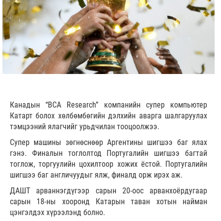
Канадын “BCA Research” компанийн супер компьютер
Катарт болох хөлбөмбөгийн дэлхийн аварга шалгаруулах
тэмцээний ялагчийг урьдчилан тооцоолжээ.
Супер машины зөгнөснөөр Аргентины шигшээ баг ялах
гэнэ. Финалын тоглолтод Португалийн шигшээ багтай
тоглож, торгуулийн цохилтоор хожих ёстой. Португалийн
шигшээ баг англичуудыг ялж, финалд орж ирэх аж.
ДАШТ арваннэгдүгээр сарын 20-оос арванхоёрдугаар
сарын 18-ны хооронд Катарын таван хотын найман
цэнгэлдэх хүрээлэнд болно.