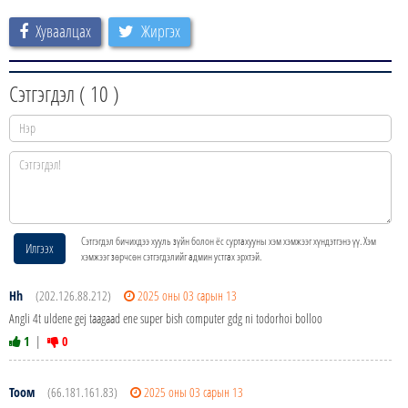
Хуваалцах
Жиргэх
Сэтгэгдэл (
10
)
Сэтгэгдэл бичихдээ хууль зүйн болон ёс суртахууны хэм хэмжээг хүндэтгэнэ үү. Хэм
Илгээх
хэмжээг зөрчсөн сэтгэгдэлийг админ устгах эрхтэй.
Hh
(202.126.88.212)
2025 оны 03 сарын 13
Angli 4t uldene gej taagaad ene super bish computer gdg ni todorhoi bolloo
1
|
0
Тоом
(66.181.161.83)
2025 оны 03 сарын 13