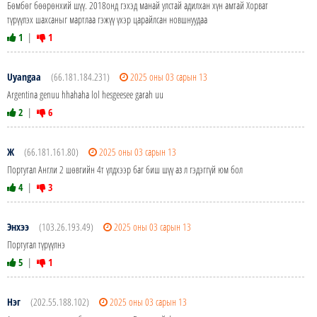
Бөмбөг бөөрөнхий шүү. 2018онд гэхэд манай улстай адилхан хүн амтай Хорват
түрүүлэх шахсаныг мартлаа гэжүү үхэр царайлсан новшнуудаа
1
|
1
Uyangaa
(66.181.184.231)
2025 оны 03 сарын 13
Argentina genuu hhahaha lol hesgeesee garah uu
2
|
6
Ж
(66.181.161.80)
2025 оны 03 сарын 13
Португал Англи 2 шөвгийн 4т үлдхээр баг биш шүү аз л гэдэггүй юм бол
4
|
3
Энхээ
(103.26.193.49)
2025 оны 03 сарын 13
Португал түрүүлнэ
5
|
1
Нэг
(202.55.188.102)
2025 оны 03 сарын 13