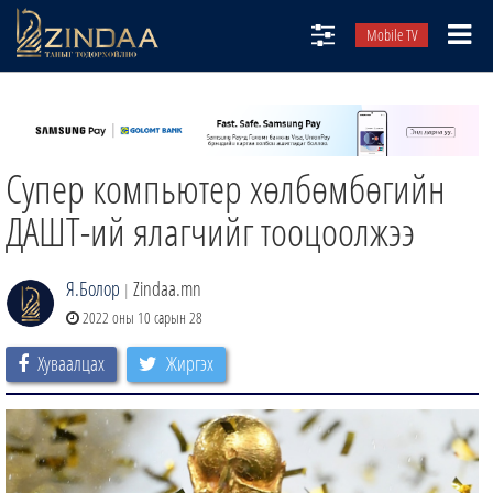
Mobile TV
НИЙТЛЭЛЧИД
ТВ8
Супер компьютер хөлбөмбөгийн
ӨГЛӨӨНИЙ СОНИН
АУДИО ЗОХИОЛ
ДАШТ-ий ялагчийг тооцоолжээ
ЗИНДАА СЭТГҮҮЛ
Я.Болор
Zindaa.mn
|
2022 оны 10 сарын 28
Хуваалцах
Жиргэх