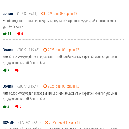
зочин
(192.82.66.11)
2025 оны 03 сарын 13
Хүний амьдралыг насан туршид нь харлуулсан бузар новшнуудад арай хөнгөн ял биш
үү. Юун 5 жил вэ
11
|
0
Зочин
(203.91.115.47)
2025 оны 03 сарын 13
Лам болох хүүхдүүдийг эхлээд заавал цэргийн алба хаалгах хэрэгтэй Монгол улс минь
дэндүү олон ламтай болсон бна
7
|
0
Зочин
(203.91.115.47)
2025 оны 03 сарын 13
Лам болох хүүхдүүдийг эхлээд заавал цэргийн алба хаалгах хэрэгтэй Монгол улс минь
дэндүү олон ламтай болсон бна
3
|
0
ЗОЧИН
(122.201.22.93)
2025 оны 03 сарын 13