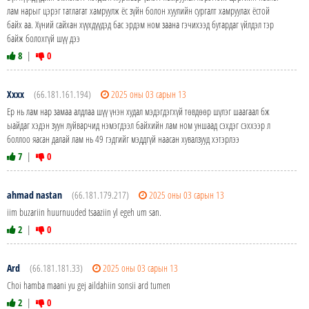
лам нарыг цэрэг татлагат хамруулж ёс зүйн болон хуулийн сургалт хамруулах ёстой
байх аа. Хүний сайхан хүүхдүүдэд бас эрдэм ном заана гэчихээд бутардаг үйлдэл тэр
байж болохгүй шүү дээ
8
|
0
Хххх
(66.181.161.194)
2025 оны 03 сарын 13
Ер нь лам нар замаа алдлаа шүү үнэн худал мэдэгдэгхүй төвдөөр шүлэг шаагаал бж
ыайдаг хэдэн зуун луйварчид нэмэгдээл байхийн лам ном уншаад сэхдэг сэххээр л
боллоо яасан далай лам нь 49 гэдгийг мэддгүй наасан хувалзууд хэтэрлээ
7
|
0
ahmad nastan
(66.181.179.217)
2025 оны 03 сарын 13
iim buzariin huurnuuded tsaaziin yl egeh um san.
2
|
0
Ard
(66.181.181.33)
2025 оны 03 сарын 13
Choi hamba maani yu gej aildahiin sonsii ard tumen
2
|
0