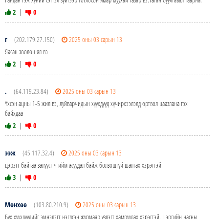
2
|
0
г
(202.179.27.150)
2025 оны 03 сарын 13
Яасан зөөлөн ял вэ
2
|
0
.
(64.119.23.84)
2025 оны 03 сарын 13
Үхсэн ацны 1-5 жил вэ, луйварчидын хүүхдүүд хүчирхээлэлд өртвөл цаазлана гэх
байхдаа
2
|
0
ээж
(45.117.32.4)
2025 оны 03 сарын 13
цэрэгт байгаа залууст ч ийм асуудал байж болзошгүй шалгах хэрэгтэй
3
|
0
Мөнхөө
(103.80.210.9)
2025 оны 03 сарын 13
Бүх хүүхдүүдийг эмнэлэгт нэгдсэн журмаар үзлэгт хамруулах хэрэгтэй. Цэргийн насны