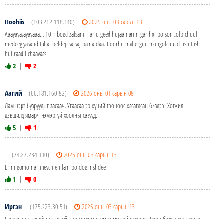
Hoohiis
(103.212.118.140)
2025 оны 03 сарын 13
Aaayayayayayaaa… 10-r bogd zalsanii hariu geed hujaa nariin gar hol bolson zolbichuul
medeeg yasand tultal beldej tsatsaj baina daa. Hoorhii mal erguu mongolchuud iish tiish
huilraad l chaavaas.
2
|
2
Аагий
(66.181.160.82)
2026 оны 01 сарын 08
Лам нэрт бузруудыг засаач. Угаасаа эр хүний тооноос хасагдсан биздээ. Хөгжил
дэвшилд ямарч нэмэргүй хоолны савууд.
5
|
1
(74.87.234.110)
2025 оны 03 сарын 13
Er ni gomo nar ihevchlen lam boldogiinshdee
1
|
0
Иргэн
(175.223.30.51)
2025 оны 03 сарын 13
Гандан гэж хүний сэтгэл зүйгээр тоглосон ямар муухай газар вэ.Татан буулгавал таарна.