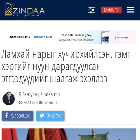
Mobile TV
НИЙТЛЭЛЧИД
ТВ8
Ламхай нарыг хүчирхийлсэн, гэмт
ӨГЛӨӨНИЙ СОНИН
АУДИО ЗОХИОЛ
хэргийг нуун дарагдуулсан
ЗИНДАА СЭТГҮҮЛ
этгээдүүдийг шалгаж эхэллээ
Б.Гантуяа
Zindaa.mn
|
2023 оны 06 сарын 21
Хуваалцах
Жиргэх