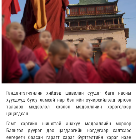
Гандантэгчэнлин хийдэд шавилан суудаг бага насны
хүүхдүүд буюу ламхай нар бэлгийн хүчирхийлэлд өртсөн
талаарх мэдээлэл хэвлэл мэдээллийн хэрэгслээр
цацагдсан.
Гэмт хэргийн шинжтэй энэхүү мэдээллийн мөрөөр
Баянгол дүүрэг дэх цагдаагийн нэгдүгээр хэлтсээс
өнгөрөгч баасан гарагт хэрэг бүртгэлтийн хэрэг нээн