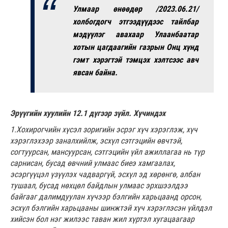
Улмаар өнөөдөр /2023.06.21/
холбогдогч этгээдүүдээс тайлбар
мэдүүлэг авахаар Улаанбаатар
хотын цагдаагийн газрын Онц хүнд
гэмт хэрэгтэй тэмцэх хэлтсээс авч
явсан байна.
Эрүүгийн хуулийн 12.1 дүгээр зүйл. Хүчиндэх
1.Хохирогчийн хүсэл зоригийн эсрэг хүч хэрэглэж, хүч
хэрэглэхээр заналхийлж, эсхүл сэтгэцийн өвчтэй,
согтуурсан, мансуурсан, сэтгэцийн үйл ажиллагаа нь түр
сарнисан, бусад өвчний улмаас биеэ хамгаалах,
эсэргүүцэл үзүүлэх чадваргүй, эсхүл эд хөрөнгө, албан
тушаал, бусад нөхцөл байдлын улмаас эрхшээлдээ
байгааг далимдуулан хүчээр бэлгийн харьцаанд орсон,
эсхүл бэлгийн харьцааны шинжтэй хүч хэрэглэсэн үйлдэл
хийсэн бол нэг жилээс таван жил хүртэл хугацаагаар