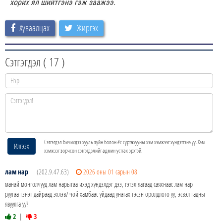
хорих ял шийтгэнэ гэж заажээ.
Хуваалцах
Жиргэх
Сэтгэгдэл (
17
)
Сэтгэгдэл бичихдээ хууль зүйн болон ёс суртахууны хэм хэмжээг хүндэтгэнэ үү. Хэм
Илгээх
хэмжээг зөрчсөн сэтгэгдэлийг админ устгах эрхтэй.
лам нар
(202.9.47.63)
2026 оны 01 сарын 08
манай монголчууд лам нарыгаа ихэд хүндэлдэг дээ, гэтэл яагаад саяхнаас лам нар
руугаа гэнэт дайраад эхлэв? чой хамбаас уйдаад унагах гэсэн оролдлого уу, эсвэл гадны
явуулга уу?
2
|
3