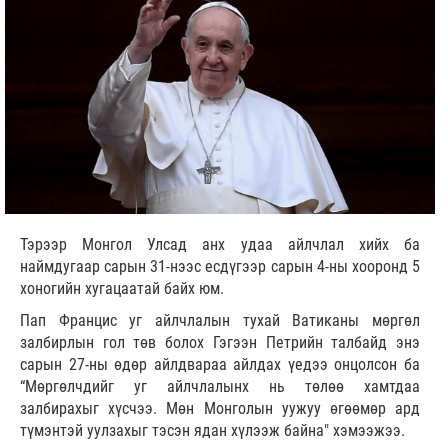
Тэрээр Монгол Улсад анх удаа айлчлал хийх ба
наймдугаар сарын 31-нээс есдүгээр сарын 4-ны хооронд 5
хоногийн хугацаатай байх юм.
Пап Францис уг айлчлалын тухай Ватиканы мөргөл
залбирлын гол төв болох Гэгээн Петрийн талбайд энэ
сарын 27-ны өдөр айлдвараа айлдах үедээ онцолсон ба
“Мөргөлчдийг уг айлчлалынх нь төлөө хамтдаа
залбирахыг хүсчээ. Мөн Монголын уужуу өгөөмөр ард
түмэнтэй уулзахыг тэсэн ядан хүлээж байна" хэмээжээ.