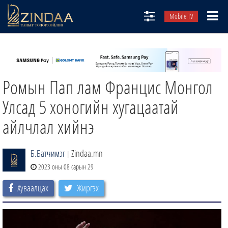
Mobile TV
НИЙТЛЭЛЧИД
ТВ8
Ромын Пап лам Францис Монгол
ӨГЛӨӨНИЙ СОНИН
АУДИО ЗОХИОЛ
Улсад 5 хоногийн хугацаатай
ЗИНДАА СЭТГҮҮЛ
айлчлал хийнэ
Б.Батчимэг
Zindaa.mn
|
2023 оны 08 сарын 29
Хуваалцах
Жиргэх