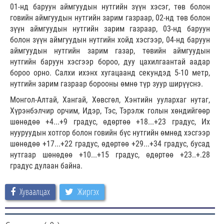
01-нд баруун аймгуудын нутгийн зүүн хэсэг, төв болон
говийн аймгуудын нутгийн зарим газраар, 02-нд төв болон
зүүн аймгуудын нутгийн зарим газраар, 03-нд баруун
болон зүүн аймгуудын нутгийн хойд хэсгээр, 04-нд баруун
аймгуудын нутгийн зарим газар, төвийн аймгуудын
нутгийн баруун хэсгээр бороо, дуу цахилгаантай аадар
бороо орно. Салхи ихэнх хугацаанд секундэд 5-10 метр,
нутгийн зарим газраар борооны өмнө түр зуур ширүүснэ.
Монгол-Алтай, Хангай, Хөвсгөл, Хэнтийн уулархаг нутаг,
Хүрэнбэлчир орчим, Идэр, Тэс, Тэрэлж голын хөндийгөөр
шөнөдөө +4...+9 градус, өдөртөө +18...+23 градус, Их
нууруудын хотгор болон говийн бүс нутгийн өмнөд хэсгээр
шөнөдөө +17...+22 градус, өдөртөө +29...+34 градус, бусад
нутгаар шөнөдөө +10...+15 градус, өдөртөө +23..+.28
градус дулаан байна.
Хуваалцах
Жиргэх