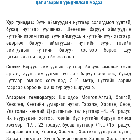
цаг агаарын урьдчилсан мэдээ
Хур тунадас:
Зүүн аймгуудын нутгаар солигдмол үүлтэй,
бусад нутгаар үүлшинэ. Шөнөдөө баруун аймгуудын
нутгийн зарим газар, зүүн аймгуудын нутгийн зүүн хэсгээр,
өдөртөө баруун аймгуудын нутгийн зүүн, төвийн
аймгуудын нутгийн баруун хэсгээр бороо, дуу
цахилгаантай аадар бороо орно.
Салхи:
Баруун аймгуудын нутгаар баруун өмнөөс хойш
эргэж, зүүн аймгуудын нутгаар баруун хойноос, бусад
нутгаар өмнөөс секундэд 5-10 метр, нутгийн зарим
газраар борооны өмнө түр зуур ширүүснэ.
Агаарын температур:
Шөнөдөө Монгол-Алтай, Хангай,
Хөвсгөл, Хэнтийн уулархаг нутаг, Тэрэлж, Хэрлэн, Онон,
Улз голын хөндий, Дарьгангын тал нутгаар +4...+9 градус,
Их нууруудын хотгор, говийн бүс нутгийн баруун өмнөд
хэсгээр +17...+22 градус, бусад нутгаар +10...+15 градус,
өдөртөө Алтай, Хангай, Хөвсгөл, Хэнтийн уулархаг нутаг,
Завхан голын эх, Хүрэнбэлчир орчим, Хэрлэн, Халх голын