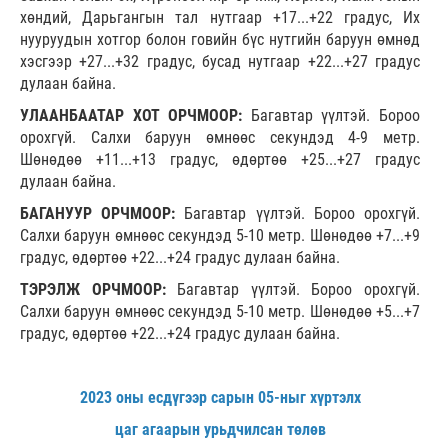
хөндий, Дарьгангын тал нутгаар +17...+22 градус, Их
нууруудын хотгор болон говийн бүс нутгийн баруун өмнөд
хэсгээр +27...+32 градус, бусад нутгаар +22...+27 градус
дулаан байна.
УЛААНБААТАР ХОТ ОРЧМООР:
Багавтар үүлтэй. Бороо
орохгүй. Салхи баруун өмнөөс секундэд 4-9 метр.
Шөнөдөө +11...+13 градус, өдөртөө +25...+27 градус
дулаан байна.
БАГАНУУР ОРЧМООР:
Багавтар үүлтэй. Бороо орохгүй.
Салхи баруун өмнөөс секундэд 5-10 метр. Шөнөдөө +7...+9
градус, өдөртөө +22...+24 градус дулаан байна.
ТЭРЭЛЖ ОРЧМООР:
Багавтар үүлтэй. Бороо орохгүй.
Салхи баруун өмнөөс секундэд 5-10 метр. Шөнөдөө +5...+7
градус, өдөртөө +22...+24 градус дулаан байна.
2023 оны есдүгээр сарын 05-ныг хүртэлх
цаг агаарын урьдчилсан төлөв