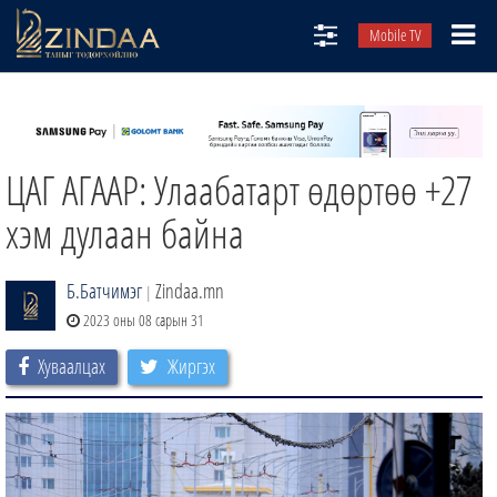
Mobile TV
НИЙТЛЭЛЧИД
ТВ8
ЦАГ АГААР: Улаабатарт өдөртөө +27
ӨГЛӨӨНИЙ СОНИН
АУДИО ЗОХИОЛ
хэм дулаан байна
ЗИНДАА СЭТГҮҮЛ
Б.Батчимэг
Zindaa.mn
|
2023 оны 08 сарын 31
Хуваалцах
Жиргэх