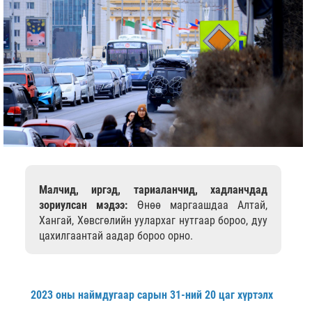
Малчид, иргэд, тариаланчид, хадланчдад
зориулсан мэдээ:
Өнөө маргаашдаа Алтай,
Хангай, Хөвсгөлийн уулархаг нутгаар бороо, дуу
цахилгаантай аадар бороо орно.
2023 оны наймдугаар сарын 31-ний 20 цаг хүртэлх