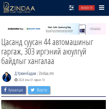
Mobile TV
НИЙТЛЭЛЧИД
ТВ8
Цасанд суусан 44 автомашиныг
ӨГЛӨӨНИЙ СОНИН
АУДИО ЗОХИОЛ
гаргаж, 303 иргэний аюулгүй
ЗИНДАА СЭТГҮҮЛ
байдлыг хангалаа
Д.Үржинбадам
Zindaa.mn
|
2024 оны 01 сарын 10
Хуваалцах
Жиргэх