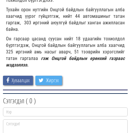
тохиолдол бүртгэгдлээ.
Тухайн орон нутгийн Онцгой байдлын байгууллагын алба
хаагчид үүрэг гүйцэтгэж, нийт 44 автомашиныг татан
гаргаж, 303 иргэний аюулгүй байдлыг ханган ажилласан
байна.
Он гарсаар цасанд суусан нийт 18 удаагийн тохиолдол
бүртгэгдэж, Онцгой байдлын байгууллагын алба хаагчид
325 иргэний амь насыг аварч, 51 тээврийн хэрэгслийг
татан гаргалаа
гэж Онцгой байдлын ерөнхий газраас
мэдээллээ.
Хуваалцах
Жиргэх
Сэтгэгдэл (
0
)