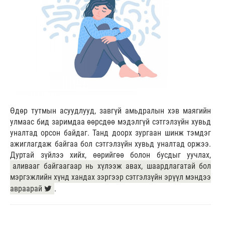
Өдөр тутмын асуудлууд, завгүй амьдралын хэв маягийн
улмаас бид заримдаа өөрсдөө мэдэлгүй сэтгэлзүйн хувьд
уналтад орсон байдаг. Танд доорх зургаан шинж тэмдэг
ажиглагдаж байгаа бол сэтгэлзүйн хувьд уналтад оржээ.
Дуртай зүйлээ хийх, өөрийгөө болон бусдыг уучлах,
аливааг байгаагаар нь хүлээж авах, шаардлагатай бол
мэргэжлийн хүнд хандах зэргээр сэтгэлзүйн эрүүл мэндээ
авраарай
.