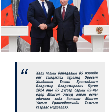
Халх голын байлдааны 85 жилийн
ойг тэмдэглэх хүрээнд Оросын
Холбооны Улсын Ерөнхийлөгч
Владимир Владимирович Путин
2024 оны 09 дүгээр сарын 03-ны
өдөр Монгол Улсад албан ёсны
айлчлал хийх болсныг Монгол
Улсын Ерөнхийлөгчийн Тамгын
газраас мэдээллээ.