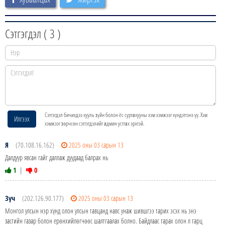
Сэтгэгдэл (
3
)
Сэтгэгдэл бичихдээ хууль зүйн болон ёс суртахууны хэм хэмжээг хүндэтгэнэ үү. Хэм
Илгээх
хэмжээг зөрчсөн сэтгэгдэлийг админ устгах эрхтэй.
Я
(70.108.16.162)
2025 оны 03 сарын 13
Далдуур явсан гайг даллаж дуудаад балрах нь
1
|
0
Зүч
(202.126.90.177)
2025 оны 03 сарын 13
Монгол улсын нэр хүнд олон улсын тавцанд навс унаж шившгээ тарих эсэх нь энэ
засгийн газар болон ерөнхийлөгчөөс шалтгаалах болно. Байдлаас гарах олон л гарц