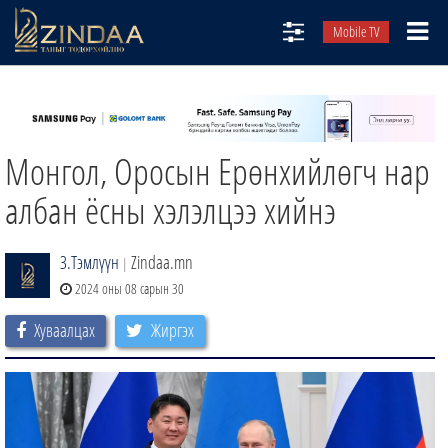
Mobile TV
НИЙТЛЭЛЧИД
ТВ8
Монгол, Оросын Ерөнхийлөгч нар
ӨГЛӨӨНИЙ СОНИН
АУДИО ЗОХИОЛ
албан ёсны хэлэлцээ хийнэ
ЗИНДАА СЭТГҮҮЛ
З.Тэмлүүн
Zindaa.mn
|
2024 оны 08 сарын 30
Хуваалцах
Жиргэх