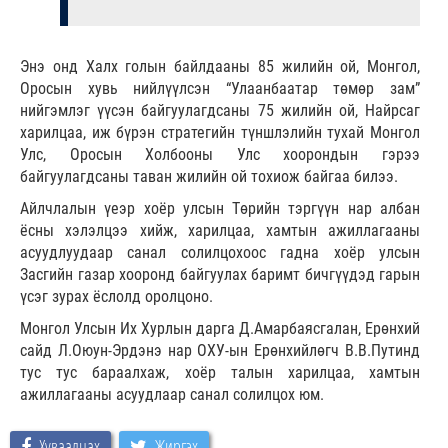
Энэ онд Халх голын байлдааны 85 жилийн ой, Монгол,
Оросын хувь нийлүүлсэн “Улаанбаатар төмөр зам”
нийгэмлэг үүсэн байгуулагдсаны 75 жилийн ой, Найрсаг
харилцаа, иж бүрэн стратегийн түншлэлийн тухай Монгол
Улс, Оросын Холбооны Улс хоорондын гэрээ
байгуулагдсаны таван жилийн ой тохиож байгаа билээ.
Айлчлалын үеэр хоёр улсын Төрийн тэргүүн нар албан
ёсны хэлэлцээ хийж, харилцаа, хамтын ажиллагааны
асуудлуудаар санал солилцохоос гадна хоёр улсын
Засгийн газар хооронд байгуулах баримт бичгүүдэд гарын
үсэг зурах ёслолд оролцоно.
Монгол Улсын Их Хурлын дарга Д.Амарбаясгалан, Ерөнхий
сайд Л.Оюун-Эрдэнэ нар ОХУ-ын Ерөнхийлөгч В.В.Путинд
тус тус бараалхаж, хоёр талын харилцаа, хамтын
ажиллагааны асуудлаар санал солилцох юм.
Хуваалцах
Жиргэх