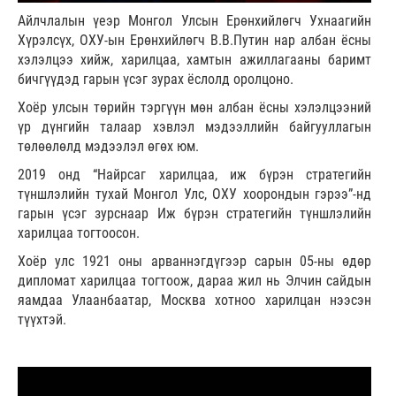
Айлчлалын үеэр Монгол Улсын Ерөнхийлөгч Ухнаагийн
Хүрэлсүх, ОХУ-ын Ерөнхийлөгч В.В.Путин нар албан ёсны
хэлэлцээ хийж, харилцаа, хамтын ажиллагааны баримт
бичгүүдэд гарын үсэг зурах ёслолд оролцоно.
Хоёр улсын төрийн тэргүүн мөн албан ёсны хэлэлцээний
үр дүнгийн талаар хэвлэл мэдээллийн байгууллагын
төлөөлөлд мэдээлэл өгөх юм.
2019 онд “Найрсаг харилцаа, иж бүрэн стратегийн
түншлэлийн тухай Монгол Улс, ОХУ хоорондын гэрээ”-нд
гарын үсэг зурснаар Иж бүрэн стратегийн түншлэлийн
харилцаа тогтоосон.
Хоёр улс 1921 оны арваннэгдүгээр сарын 05-ны өдөр
дипломат харилцаа тогтоож, дараа жил нь Элчин сайдын
яамдаа Улаанбаатар, Москва хотноо харилцан нээсэн
түүхтэй.