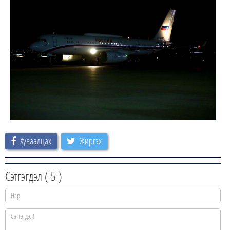
Хуваалцах
Жиргэх
Сэтгэгдэл (
5
)