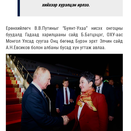
хийхээр хүрэлцэн ирлээ.
Ерөнхийлөгч В.В.Путиныг “Буянт-Ухаа” нисэх онгоцны
буудалд Гадаад харилцааны сайд Б.Батцэцэг, ОХУ-аас
Монгол Улсад суугаа Онц бөгөөд Бүрэн эрхт Элчин сайд
А.Н.Евсиков болон албаны бусад хүн угтаж авлаа.