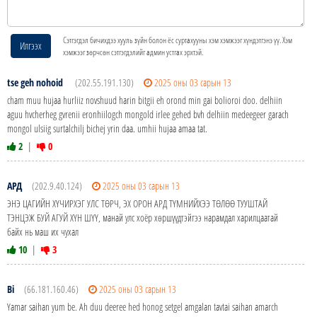
Сэтгэгдэл бичихдээ хууль зүйн болон ёс суртахууны хэм хэмжээг хүндэтгэнэ үү. Хэм
Илгээх
хэмжээг зөрчсөн сэтгэгдэлийг админ устгах эрхтэй.
tse geh nohoid
(202.55.191.130)
2025 оны 03 сарын 13
cham muu hujaa hurliiz novshuud harin bitgii eh orond min gai bolioroi doo. delhiin
aguu hvcherheg gvrenii eronhiilogch mongold irlee gehed bvh delhiin medeegeer garach
mongol ulsiig surtalchilj bichej yrin daa. umhii hujaa amaa tat.
2
|
0
АРД
(202.9.40.124)
2025 оны 03 сарын 13
ЭНЭ ЦАГИЙН ХҮЧИРХЭГ УЛС ТӨРЧ, ЭХ ОРОН АРД ТҮМНИЙХЭЭ ТӨЛӨӨ ТУУШТАЙ
ТЭНЦЭЖ БУЙ АГУЙ ХҮН ШҮҮ, манай улс хоёр хөршүүдтэйгээ нарамдал харилцаатай
байх нь маш их чухал
10
|
3
Bi
(66.181.160.46)
2025 оны 03 сарын 13
Yamar saihan yum be. Ah duu deeree hed honog setgel amgalan tavtai saihan amarch