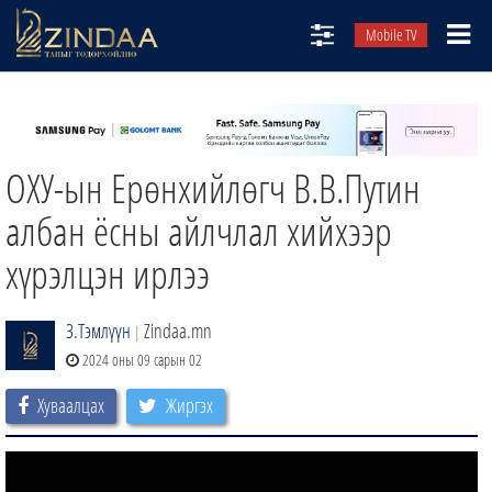
Mobile TV
НИЙТЛЭЛЧИД
ТВ8
ОХУ-ын Ерөнхийлөгч В.В.Путин
ӨГЛӨӨНИЙ СОНИН
АУДИО ЗОХИОЛ
албан ёсны айлчлал хийхээр
ЗИНДАА СЭТГҮҮЛ
хүрэлцэн ирлээ
З.Тэмлүүн
Zindaa.mn
|
2024 оны 09 сарын 02
Хуваалцах
Жиргэх