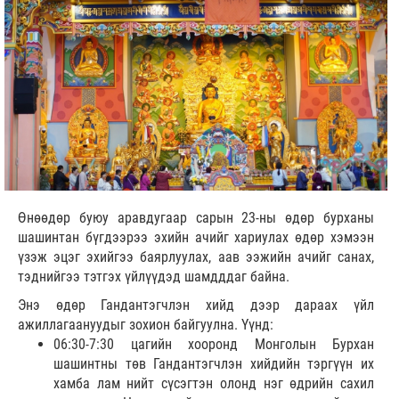
Өнөөдөр буюу аравдугаар сарын 23-ны өдөр бурханы
шашинтан бүгдээрээ эхийн ачийг хариулах өдөр хэмээн
үзэж эцэг эхийгээ баярлуулах, аав ээжийн ачийг санах,
тэднийгээ тэтгэх үйлүүдэд шамдддаг байна.
Энэ өдөр Гандантэгчлэн хийд дээр дараах үйл
ажиллагаануудыг зохион байгуулна. Үүнд:
06:30-7:30 цагийн хооронд Монголын Бурхан
шашинтны төв Гандантэгчлэн хийдийн тэргүүн их
хамба лам нийт сүсэгтэн олонд нэг өдрийн сахил