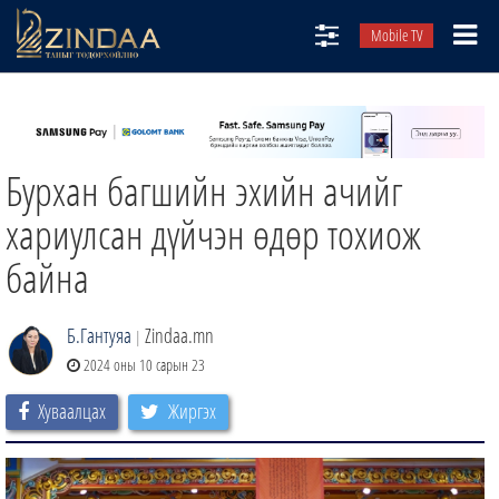
Mobile TV
НИЙТЛЭЛЧИД
ТВ8
Бурхан багшийн эхийн ачийг
ӨГЛӨӨНИЙ СОНИН
АУДИО ЗОХИОЛ
хариулсан дүйчэн өдөр тохиож
ЗИНДАА СЭТГҮҮЛ
байна
Б.Гантуяа
Zindaa.mn
|
2024 оны 10 сарын 23
Хуваалцах
Жиргэх