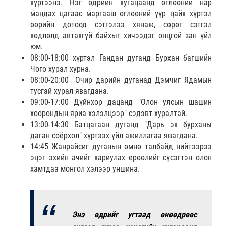
хүртээнэ. Нэг өдрийн хугацаанд өглөөний нар
мандах цагаас маргааш өглөөний үүр цайх хүртэл
өөрийн дотоод сэтгэлээ хянаж, сөрөг сэтгэл
хөдлөлд автахгүй байхыг хичээдэг онцгой зан үйл
юм.
08:00-18:00 хүртэл Гандан дуганд Бурхан багшийн
Чого хурал хурна.
08:00-20:00 Очир дарийн дуганад Дэмчиг Ядамын
тусгай хурал явагдана.
09:00-17:00 Дүйнхор дацанд "Олон улсын шашин
хоорондын яриа хэлэлцээр" сэдэвт хуралтай.
13:00-14:30 Батцагаан дуганд "Дарь эх бурханы
даган соёрхол" хүртээх үйл ажиллагаа явагдана.
14:45 Жанрайсиг дуганын өмнө талбайд нийтээрээ
эцэг эхийн ачийг хариулах ерөөлийг сүсэгтэн олон
хамтдаа монгол хэлээр уншина.
Энэ өдрийг угтаад өнөөдрөөс