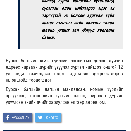
эхлээд гурав хоногийн хугацаанд
сүсэгтэн олон нийтээрээ эцэг эх
тэргүүтэй эх болсон зургаан зүйл
хамаг амьтны сайн сайхны төлөө
маань унших зан үйлүүд явагдаж
байна.
Бурхан багшийн намтар үйлсийг лагшин мэндэлсэн дүйчин
өдрөөс нирваан дүрийг үзүүлэх хүртэл нийтдээ онцгой 12
үйл явдал тохиолдсон гэдэг. Тэдгээрийн дотроос дөрөв
нь онцгойд тооцогддог.
Бурхан багшийн лагшин мэндэлсэн, номын хүрдийг
эргүүлсэн, гэгээрлийн хутгийг олсон, нирваан дүрийг
үзүүлсэн эхийн ачийг хариулсан эдгээр дөрөв юм.
Хуваалцах
Жиргэх