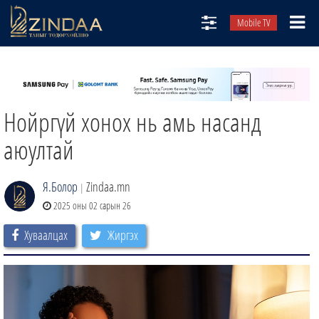
Mobile TV
НИЙТЛЭЛЧИД
ТВ8
Нойргүй хонох нь амь насанд
ӨГЛӨӨНИЙ СОНИН
АУДИО ЗОХИОЛ
аюултай
ЗИНДАА СЭТГҮҮЛ
Я.Болор
Zindaa.mn
|
2025 оны 02 сарын 26
Хуваалцах
Жиргэх