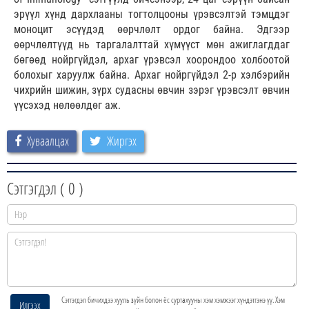
эрүүл хүнд дархлааны тогтолцооны үрэвсэлтэй тэмцдэг
моноцит эсүүдэд өөрчлөлт ордог байна. Эдгээр
өөрчлөлтүүд нь таргалалттай хүмүүст мөн ажиглагддаг
бөгөөд нойргүйдэл, архаг үрэвсэл хоорондоо холбоотой
болохыг харуулж байна. Архаг нойргүйдэл 2-р хэлбэрийн
чихрийн шижин, зүрх судасны өвчин зэрэг үрэвсэлт өвчин
үүсэхэд нөлөөлдөг аж.
Хуваалцах
Жиргэх
Сэтгэгдэл (
0
)
Сэтгэгдэл бичихдээ хууль зүйн болон ёс суртахууны хэм хэмжээг хүндэтгэнэ үү. Хэм
Илгээх