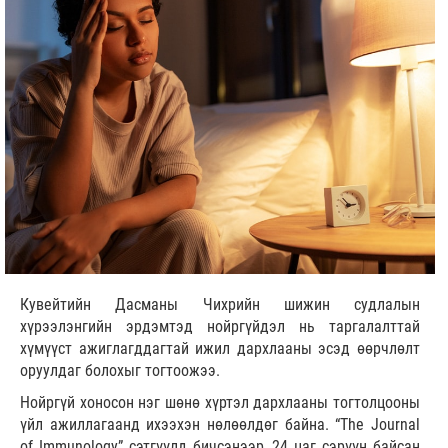
Кувейтийн Дасманы Чихрийн шижин судлалын
хүрээлэнгийн эрдэмтэд нойргүйдэл нь таргалалттай
хүмүүст ажиглагддагтай ижил дархлааны эсэд өөрчлөлт
оруулдаг болохыг тогтоожээ.
Нойргүй хоносон нэг шөнө хүртэл дархлааны тогтолцооны
үйл ажиллагаанд ихээхэн нөлөөлдөг байна. “The Journal
of Immunology” сэтгүүлд бичсэнээр, 24 цаг сэрүүн байсан