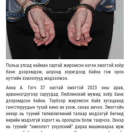
Польш улсад найман сартай жирэмсэн нэгэн эмэгтэй хоёр
банк дээрэмдэж, шоронд хоригдоод байна гэж орон
нутгийн хэвлэлүүд мэдээлжээ.
Анна А. Гэгч 37 настай эмэгтэй 2023 оны арав,
арваннэгдүгээр саруудад Люблинский мужид хоёр банк
дээрэмдсэн байна. Тэрбээр жирэмсэн байх хугацаанд
гангстеруудын тухай кино их үзэж, санаа авчээ. Эмэгтэйн
нөхөр нь түүний төлөвлөгөөний талаар мэдээгүй бөгөөд
өөрийн мэдэлгүй хэрэгт нь оролцсон болж таарчээ. Эхнэр
нь түүнийг “эмнэлэгт үзүүлсний” дараа машинаараа ирж