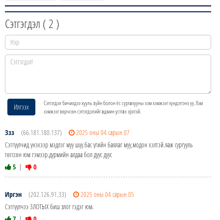
Сэтгэгдэл (
2
)
Сэтгэгдэл бичихдээ хууль зүйн болон ёс суртахууны хэм хэмжээг хүндэтгэнэ үү. Хэм
Илгээх
хэмжээг зөрчсөн сэтгэгдэлийг админ устгах эрхтэй.
Ззз
(66.181.180.137)
2025 оны 04 сарын 07
Сэтгүүлчид үнэхээр мэдлэг муу шүү.бас үгийн баялаг муу,модон хэлтэй.яаж сургууль
төгссөн юм гэмээр.дүрмийн алдаа бол дуус дуус
5
|
0
Иргэн
(202.126.91.33)
2025 оны 04 сарын 05
Сэтгүүлчээ ЗЛОТЫХ биш злот гэдэг юм.
7
|
0