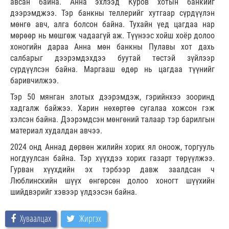
авсан байна. Анна эхлээд Куров хотын банкийг
дээрэмджээ. Тэр банкны теллерийг хутгаар сүрдүүлэн
мөнгө авч, алга болсон байна. Тухайн үед цагдаа нар
мөрөөр нь мөшгөж чадаагүй аж. Түүнээс хойш хоёр долоо
хоногийн дараа Анна мөн банкны Пулавы хот дахь
салбарыг дээрэмдэхдээ буутай төстэй зүйлээр
сүрдүүлсэн байна. Маргааш өдөр нь цагдаа түүнийг
баривчилжээ.
Тэр 50 мянган злотых дээрэмдэж, гэрийнхээ зооринд
хадгалж байжээ. Харин нөхөртөө сугалаа хожсон гэж
хэлсэн байна. Дээрэмдсэн мөнгөний талаар тэр барилгын
материал худалдан авчээ.
2024 онд Аннад дөрвөн жилийн хорих ял оноож, торгууль
ногдуулсан байна. Тэр хүүхдээ хорих газарт төрүүлжээ.
Гурван хүүхдийн эх тэрбээр давж заалдсан ч
Люблинскийн шүүх өнгөрсөн долоо хоногт шүүхийн
шийдвэрийг хэвээр үлдээсэн байна.
Хуваалцах
Жиргэх