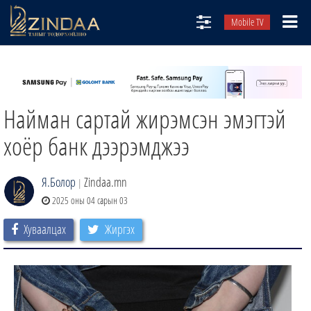
Mobile TV
НИЙТЛЭЛЧИД
ТВ8
Найман сартай жирэмсэн эмэгтэй
ӨГЛӨӨНИЙ СОНИН
АУДИО ЗОХИОЛ
хоёр банк дээрэмджээ
ЗИНДАА СЭТГҮҮЛ
Я.Болор
Zindaa.mn
|
2025 оны 04 сарын 03
Хуваалцах
Жиргэх