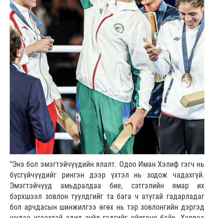
“Энэ бол эмэгтэйчүүдийн ялалт. Одоо Иман Хэлиф гэгч нь
бүсгүйчүүдийг рингэн дээр үхтэл нь зодож чадахгүй.
Эмэгтэйчүүд амьдралдаа бие, сэтгэлийн ямар их
бэрхшээл зовлон туулдгийг та бага ч атугай гадарладаг
бол арчдасын шинжилгээ өгөх нь тэр зовлонгийн дэргэд
шүдээ угаахтай адил зүйл гэдгийг ойлгоно байх. Хэрвээ