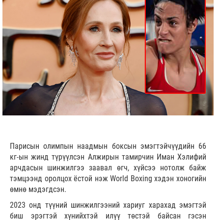
Парисын олимпын наадмын боксын эмэгтэйчүүдийн 66
кг-ын жинд түрүүлсэн Алжирын тамирчин Иман Хэлифий
арчдасын шинжилгээ заавал өгч, хүйсээ нотолж байж
тэмцээнд оролцох ёстой нэж
World Boxing
хэдэн хоногийн
өмнө мэдэгдсэн.
2023 онд түүний шинжилгээний хариуг харахад эмэгтэй
биш эрэгтэй хүнийхтэй илүү төстэй байсан гэсэн