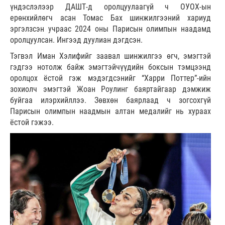
үндэслэлээр ДАШТ-д оролцуулаагүй ч ОУОХ-ын
ерөнхийлөгч асан Томас Бах шинжилгээний хариуд
эргэлзсэн учраас 2024 оны Парисын олимпын наадамд
оролцуулсан. Ингээд дуулиан дэгдсэн.
Тэгвэл Иман Хэлифийг заавал шинжилгээ өгч, эмэгтэй
гэдгээ нотолж байж эмэгтэйчүүдийн боксын тэмцээнд
оролцох ёстой гэж мэдэгдсэнийг “Харри Поттер”-ийн
зохиолч эмэгтэй Жоан Роулинг баяртайгаар дэмжиж
буйгаа илэрхийллээ. Зөвхөн баярлаад ч зогсохгүй
Парисын олимпын наадмын алтан медалийг нь хураах
ёстой гэжээ.