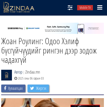
Mobile TV
НИЙТЛЭЛЧИД
ТВ8
Жоан Роулинг: Одоо Хэлиф
ӨГЛӨӨНИЙ СОНИН
АУДИО ЗОХИОЛ
бүсгүйчүүдийг рингэн дээр зодож
ЗИНДАА СЭТГҮҮЛ
чадахгүй
Автор
Zindaa.mn
|
2025 оны 06 сарын 03
Хуваалцах
Жиргэх