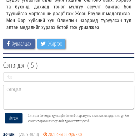
та бүхэнд дахиад тэнэг мулгуу асуулт байгаа бол
түүнийгээ мартсан нь дээр” гэж Жоан Роулинг мэдэгджээ.
Мөн Өөр хүйсний хүн Олимпын наадамд түрүүлсэн тул
алтан медалийг хураах ёстой гэж уриалжээ.
Хуваалцах
Жиргэх
Сэтгэгдэл (
5
)
Сэтгэгдэл бичихдээ хууль зүйн болон ёс суртахууны хэм хэмжээг хүндэтгэнэ үү. Хэм
Илгээх
хэмжээг зөрчсөн сэтгэгдэлийг админ устгах эрхтэй.
Зочин
(202.9.40.13)
2025 оны 06 сарын 08