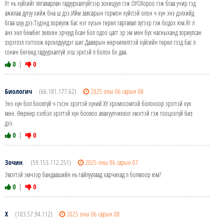
Уг нь хүйсийг ялгаварлан гадуурхалгүйгээр зохицуул гэж ОУОХороо гэж бгаа учир тэд
ажилаа дутуу хийж бна ш дээ.Ийм завсарын гормон хүйстэй олон ч хүн энэ дэлхийд
бгаа шүү дээ.Тэдэнд зориулж бас нэг хүсын төрөл гаргавал зүгээр гэж бодох юм.Яг л
анх хөл бөмбөг зөвхөн эрчүүд бсан бол одоо цагт эр эм мөн бүх насныханд зориулсан
зэрэглэл тогтоож өрсөлдүүлдэг шиг.Дааврын өөрчилөлттэй хүйсийн төрөл гээд бас л
сонин бөгөөд гадуурхалгүй эгш эрхтэй л болох бх даа.
0
|
0
Биологич
(66.181.177.62)
2025 оны 06 сарын 08
Энэ хүн бол боовгүй ч гэсэн эрэгтэй хүний ХУ хромосомтой болохоор эрэгтэй хүн
мөн. Өөрөөр хэлбэл эрэгтэй хүн боовоо авахуулчихвэл эмэгтэй гэж тооцохгүй биз
дээ.
0
|
0
Зочин
(59.153.112.251)
2025 оны 06 сарын 07
Эмэгтэй эмчээр бандаашийн нь тайлуулаад харчихад л болмоор юм?
0
|
0
Х
(103.57.94.112)
2025 оны 06 сарын 08