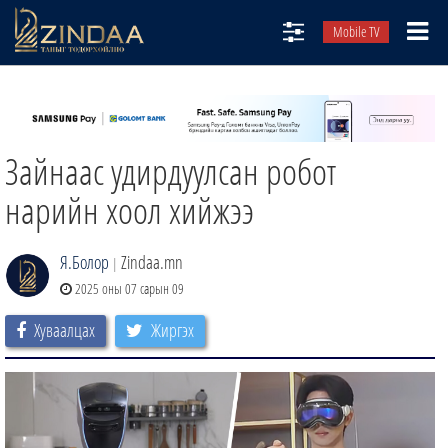
Mobile TV
НИЙТЛЭЛЧИД
ТВ8
Зайнаас удирдуулсан робот
ӨГЛӨӨНИЙ СОНИН
АУДИО ЗОХИОЛ
нарийн хоол хийжээ
ЗИНДАА СЭТГҮҮЛ
Я.Болор
Zindaa.mn
|
2025 оны 07 сарын 09
Хуваалцах
Жиргэх