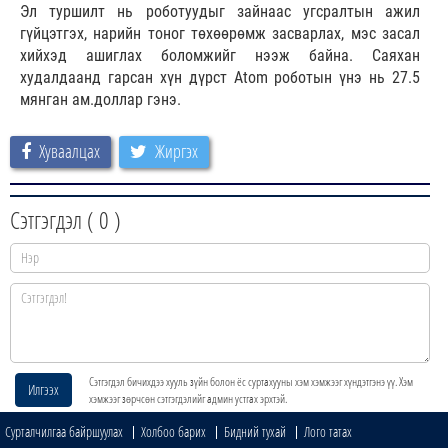
Эл туршилт нь роботуудыг зайнаас угсралтын ажил
гүйцэтгэх, нарийн тоног төхөөрөмж засварлах, мэс засал
хийхэд ашиглах боломжийг нээж байна. Саяхан
худалдаанд гарсан хүн дүрст Atom роботын үнэ нь 27.5
мянган ам.доллар гэнэ.
Хуваалцах
Жиргэх
Сэтгэгдэл (
0
)
Сэтгэгдэл бичихдээ хууль зүйн болон ёс суртахууны хэм хэмжээг хүндэтгэнэ үү. Хэм
Илгээх
хэмжээг зөрчсөн сэтгэгдэлийг админ устгах эрхтэй.
Сурталчилгаа байршуулах
Холбоо барих
Бидний тухай
Лого татах