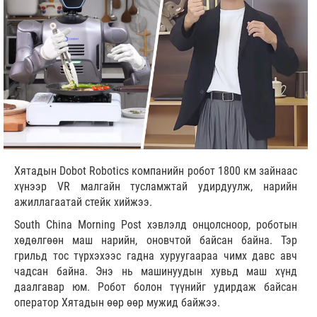
Хятадын Dobot Robotics компанийн робот 1800 км зайнаас
хүнээр VR малгайн тусламжтай удирдуулж, нарийн
ажиллагаатай стейк хийжээ.
South China Morning Post хэвлэлд онцолсноор, роботын
хөдөлгөөн маш нарийн, оновчтой байсан байна. Тэр
грильд тос түрхэхээс гадна хуруугаараа чимх давс авч
чадсан байна. Энэ нь машинуудын хувьд маш хүнд
даалгавар юм. Робот болон түүнийг удирдаж байсан
оператор Хятадын өөр өөр мужид байжээ.