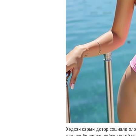
Хэдхэн сарын дотор сошиалд оло
дурлаж биширсэн сайхан үгтэй сэ