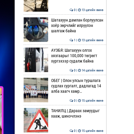
0 |
13 цагийн өмнө
Шатахуун дамлан борлуулсан
хоёр зөрчлийг илрүүлэн
шалгаж байна
1 |
13 цагийн өмнө
АҮЭБЯ: Шатахуун олгох
хязгаарыг 100,000 төгрөгт
хүргэхээр судалж байна
0 |
14 цагийн өмнө
ОБЕГ | Олон улсын туршлага
судлах сургалт, дадлагад 14
алба хаагч хамр…
0 |
15 цагийн өмнө
ТАНИЛЦ | Дараах замуудыг
хааж, шинэчлэнэ
0 |
15 цагийн өмнө