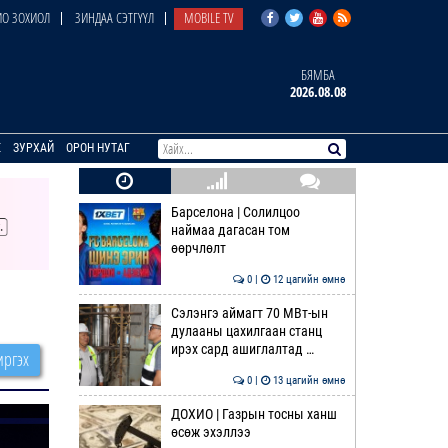
О ЗОХИОЛ
ЗИНДАА СЭТГҮҮЛ
MOBILE TV
БЯМБА
2026.08.08
E
ЗУРХАЙ
ОРОН НУТАГ
Барселона | Солилцоо
наймаа дагасан том
өөрчлөлт
0 |
12 цагийн өмнө
Сэлэнгэ аймагт 70 МВт-ын
дулааны цахилгаан станц
ирэх сард ашиглалтад …
ргэх
0 |
13 цагийн өмнө
ДОХИО | Газрын тосны ханш
өсөж эхэллээ