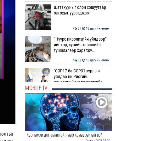
Шатахууныг олон хошуугаар
олгохыг үүрэгджээ
0 |
16 цагийн өмнө
“Нүүрс пиролизийн үйлдвэр”-
ийг төр, хувийн хэвшлийн
түншлэлээр хэрэгжү…
0 |
16 цагийн өмнө
"COP17 ба COP31 хурлын
уялдаа нь Риогийн
конвенцийн хэрэгжилтийг
MOBILE TV
ахиул…
0 |
17 цагийн өмнө
Монгол төрийн парадокс нь
шатахуун
0 |
17 цагийн өмнө
лолтыг
Хар тамхи допаминтай ямар хамааралтай вэ?
Б.Пүрэвдагва: Найман
салбарын 103 үйлчилгээний
огдлох
Бусад
| 2026-08-05