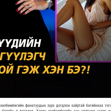
хөлбөмбөгийн фанатуудын зүрх догдлон хайртай багийнхаа тог
л бүрийн л догдлол. Харин хөлбөмбөгийн энэ улиралд нэмж д