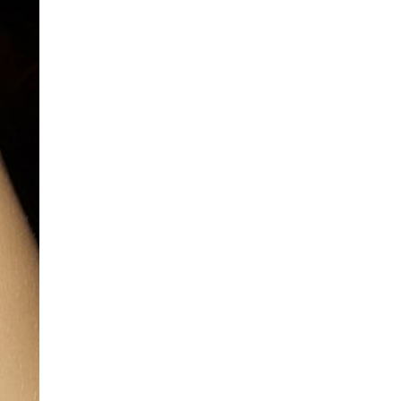
COP17
| 2026-07-28
0 |
23 цагийн өмнө
ӨГЛӨӨНИЙ МЭНД!
0 |
23 цагийн өмнө
Нийслэлийн цэцэрлэгийн бүртгэл 8 дугаар сарын
10-наас э…
Боловсрол
| 2026-07-27