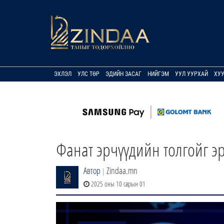
ЭХЛЭЛ
УЛС ТӨР
ЭДИЙН ЗАСАГ
НИЙГЭМ
УУЛ УУРХАЙ
ХУ
Фанат эрчүүдийн толгойг эр
Автор
Zindaa.mn
|
2025 оны 10 сарын 01