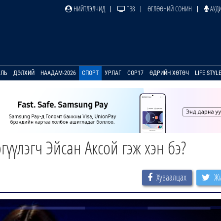
НИЙТЛЭЛЧИД
ТВ8
ӨГЛӨӨНИЙ СОНИН
АУДИ
УЛЬ
ДЭЛХИЙ
НААДАМ-2026
СПОРТ
УРЛАГ
COP17
ӨДРИЙН ХӨТӨЧ
LIFE STYL
гүүлэгч Эйсан Аксой гэж хэн бэ?
Хуваалцах
Жи