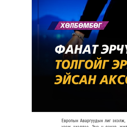
Европын Аваргуудын лиг эхэлж, 
үзэж эхэллээ. Энэ ч яахав, жи