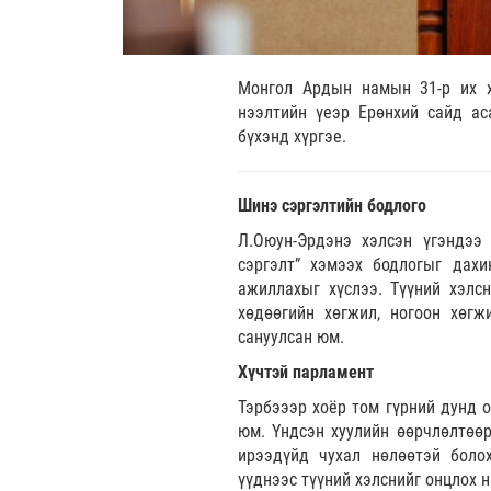
Монгол Ардын намын 31-р их х
нээлтийн үеэр Ерөнхий сайд ас
бүхэнд хүргэе.
Шинэ сэргэлтийн бодлого
Л.Оюун-Эрдэнэ хэлсэн үгэндээ 
сэргэлт” хэмээх бодлогыг дах
ажиллахыг хүслээ. Түүний хэлсн
хөдөөгийн хөгжил, ногоон хөгж
сануулсан юм.
Хүчтэй парламент
Тэрбэээр хоёр том гүрний дунд 
юм. Үндсэн хуулийн өөрчлөлтөө
ирээдүйд чухал нөлөөтэй боло
үүднээс түүний хэлснийг онцлох н