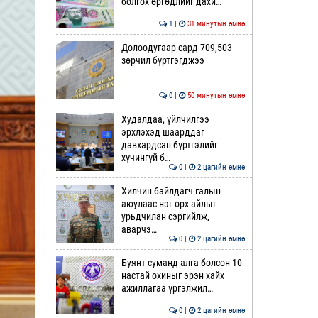
болгох өргөдлийг дахи…
1 |
31 минутын өмнө
Долоодугаар сард 709,503
зөрчил бүртгэгджээ
0 |
50 минутын өмнө
Худалдаа, үйлчилгээ
эрхлэхэд шаарддаг
давхардсан бүртгэлийг
хүчингүй б…
0 |
2 цагийн өмнө
Хилчин байлдагч галын
аюулаас нэг өрх айлыг
урьдчилан сэргийлж,
аварчэ…
0 |
2 цагийн өмнө
Буянт суманд алга болсон 10
настай охиныг эрэн хайх
ажиллагаа үргэлжил…
0 |
2 цагийн өмнө