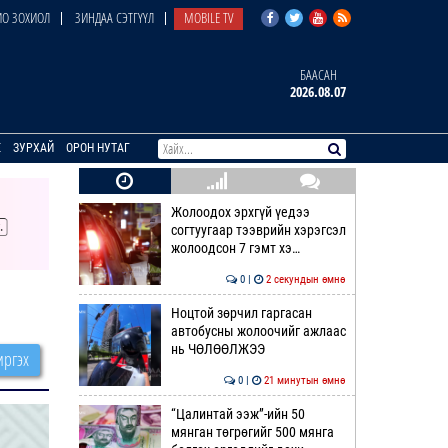
О ЗОХИОЛ
ЗИНДАА СЭТГҮҮЛ
MOBILE TV
БААСАН
2026.08.07
E
ЗУРХАЙ
ОРОН НУТАГ
Жолоодох эрхгүй үедээ
согтуугаар тээврийн хэрэгсэл
жолоодсон 7 гэмт хэ…
0 |
2 секундын өмнө
Ноцтой зөрчил гаргасан
автобусны жолоочийг ажлаас
нь ЧӨЛӨӨЛЖЭЭ
ргэх
0 |
21 минутын өмнө
“Цалинтай ээж”-ийн 50
мянган төгрөгийг 500 мянга