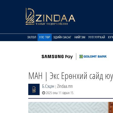
ЭХЛЭЛ
УЛС ТӨР
ЭДИЙН ЗАСАГ
НИЙГЭМ
УУЛ УУРХАЙ
ХУ
МАН | Экс Ерөнхий сайд юу 
Б.Сэцэн
Zindaa.mn
|
2025 оны 11 сарын 15