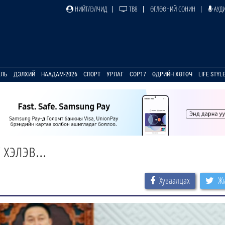
НИЙТЛЭЛЧИД
ТВ8
ӨГЛӨӨНИЙ СОНИН
АУДИ
УЛЬ
ДЭЛХИЙ
НААДАМ-2026
СПОРТ
УРЛАГ
COP17
ӨДРИЙН ХӨТӨЧ
LIFE STYL
хэлэв...
Хуваалцах
Жи