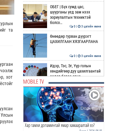
ОБЕГ | Бүх сумд цас,
шуурганы үед зам нээх
зориулалтын техниктэй
болсо…
хурлын
0 |
3 цагийн өмнө
ийг та
Өнөөдөр гурван дүүрэгт
ЦАХИЛГААН ХЯЗГААРЛАНА
0 |
3 цагийн өмнө
ургаан
Идэр, Тэс, Эг, Үүр голын
үчээлж
хөндийгөөр дуу цахилгаантай
аадар бороо орно
р, хот
MOBILE TV
ёстойг
0 |
3 цагийн өмнө
ӨРНИЙН ЗУРХАЙ |
Ихрийнхний эрч хүч, авьяас
чадвар ундарна
уулсан
 Улсын
0 |
5 цагийн өмнө
рүүлэх
Хар тамхи допаминтай ямар хамааралтай вэ?
ӨГЛӨӨНИЙ МЭНД!
Бусад
| 2026-08-05