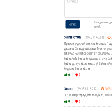
Сэтгэгдэл бичихдэ
Илгээх
эрхтэй.
SHINE OYUN
(197.211.63.94)
Прадхан үндэсний эмнэлгийн ачаар Пра
дараа би Хятадад байрладаг Монгол улса
DR.PRADHAN.UROLOGIST.LT.COL@GMAIL.C
байна;\nТа бөөрийг худалдахыг хүсч ба
байна уу, юу хийхээ мэдэхгүй байна у
бид танд бөөрнийх нь
0
|
0
Зочин
(59.153.113.232)
2025 
Энэнд ямар хариуцлага тооцох вэ, шалга
0
|
0