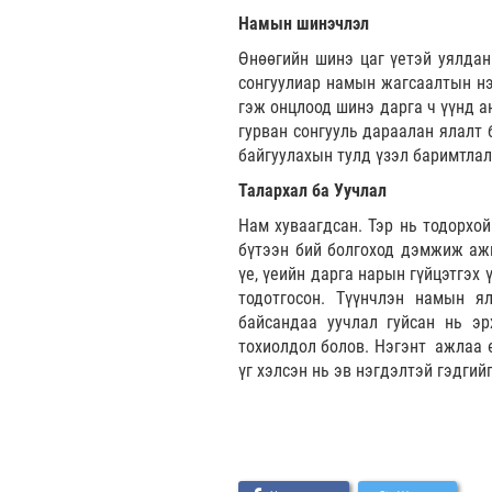
Намын шинэчлэл
Өнөөгийн шинэ цаг үетэй уялдан
сонгуулиар намын жагсаалтын нэг
гэж онцлоод шинэ дарга ч үүнд а
гурван сонгууль дараалан ялалт 
байгуулахын тулд үзэл баримтлал
Талархал ба Уучлал
Нам хуваагдсан. Тэр нь тодорхой
бүтээн бий болгоход дэмжиж аж
үе, үеийн дарга нарын гүйцэтгэх
тодотгосон. Түүнчлэн намын я
байсандаа уучлал гуйсан нь э
тохиолдол болов. Нэгэнт ажлаа ө
үг хэлсэн нь эв нэгдэлтэй гэдгий