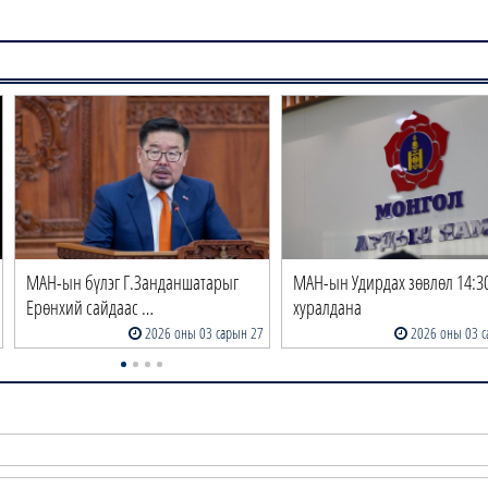
МАН-ын бүлэг Г.Занданшатарыг
МАН-ын Удирдах зөвлөл 14:30
Ерөнхий сайдаас …
хуралдана
2026 оны 03 сарын 27
2026 оны 03 с