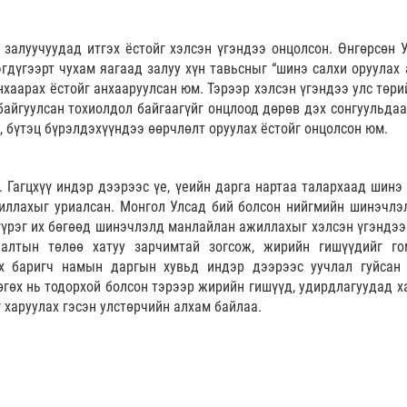
 залуучуудад итгэх ёстойг хэлсэн үгэндээ онцолсон. Өнгөрсөн 
дүгээрт чухам яагаад залуу хүн тавьсныг “шинэ салхи оруулах 
нхаарах ёстойг анхааруулсан юм. Тэрээр хэлсэн үгэндээ улс төри
байгуулсан тохиолдол байгаагүйг онцлоод дөрөв дэх сонгуульдаа
, бүтэц бүрэлдэхүүндээ өөрчлөлт оруулах ёстойг онцолсон юм.
. Гагцхүү индэр дээрээс үе, үеийн дарга нартаа талархаад шинэ
иллахыг уриалсан. Монгол Улсад бий болсон нийгмийн шинэчлэ
 үүрэг их бөгөөд шинэчлэлд манлайлан ажиллахыг хэлсэн үгэндээ
лалтын төлөө хатуу зарчимтай зогсож, жирийн гишүүдийг г
рх баригч намын даргын хувьд индэр дээрээс уучлал гуйсан
гөх нь тодорхой болсон тэрээр жирийн гишүүд, удирдлагуудад х
г харуулах гэсэн улстөрчийн алхам байлаа.