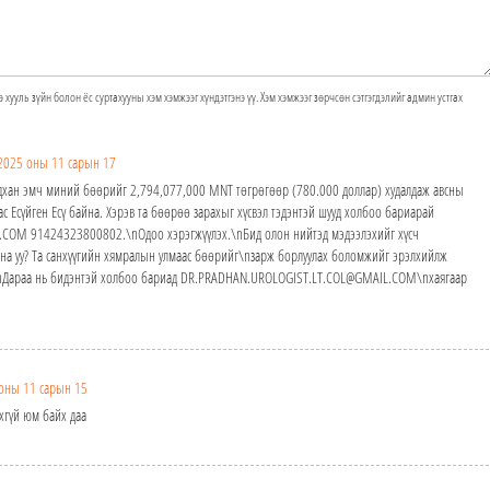
э хууль зүйн болон ёс суртахууны хэм хэмжээг хүндэтгэнэ үү. Хэм хэмжээг зөрчсөн сэтгэгдэлийг админ устгах
2025 оны 11 сарын 17
дхан эмч миний бөөрийг 2,794,077,000 MNT төгрөгөөр (780.000 доллар) худалдаж авсны
ас Есүйген Есү байна. Хэрэв та бөөрөө зарахыг хүсвэл тэдэнтэй шууд холбоо бариарай
OM 91424323800802.\nОдоо хэрэгжүүлэх.\nБид олон нийтэд мэдээлэхийг хүсч
йна уу? Та санхүүгийн хямралын улмаас бөөрийг\nзарж борлуулах боломжийг эрэлхийлж
у?\nДараа нь бидэнтэй холбоо бариад DR.PRADHAN.UROLOGIST.LT.COL@GMAIL.COM\nхаягаар
оны 11 сарын 15
хгүй юм байх даа