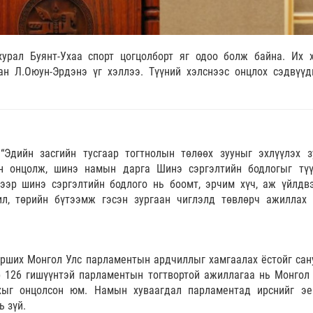
урал Буянт-Ухаа спорт цогцолборт яг одоо болж байна. Их 
ан Л.Оюун-Эрдэнэ үг хэллээ. Түүний хэлснээс онцлох сэдвүүд
“Эдийн засгийн тусгаар тогтнолын төлөөх зууныг эхлүүлэх з
ин онцолж, шинэ намын дарга Шинэ сэргэлтийн бодлогыг тү
ээр шинэ сэргэлтийн бодлого нь боомт, эрчим хүч, аж үйлдвэ
ил, төрийн бүтээмж гэсэн зургаан чиглэлд төвлөрч ажиллах 
орших Монгол Улс парламентын ардчиллыг хамгаалах ёстойг сан
р 126 гишүүнтэй парламентын тогтвортой ажиллагаа нь Монгол
хыг онцолсон юм. Намын хуваагдал парламентад ирснийг эе
ь зүй.