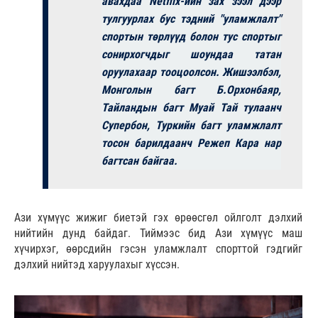
авахдаа Netflix-ийн зах зээл дээр
тулгуурлах бус тэдний "уламжлалт"
спортын төрлүүд болон тус спортыг
сонирхогчдыг шоундаа татан
оруулахаар тооцоолсон. Жишээлбэл,
Монголын багт Б.Орхонбаяр,
Тайландын багт Муай Тай тулаанч
Супербон, Туркийн багт уламжлалт
тосон барилдаанч Режеп Кара нар
багтсан байгаа.
Ази хүмүүс жижиг биетэй гэх өрөөсгөл ойлголт дэлхий
нийтийн дунд байдаг. Тиймээс бид Ази хүмүүс маш
хүчирхэг, өөрсдийн гэсэн уламжлалт спорттой гэдгийг
дэлхий нийтэд харуулахыг хүссэн.