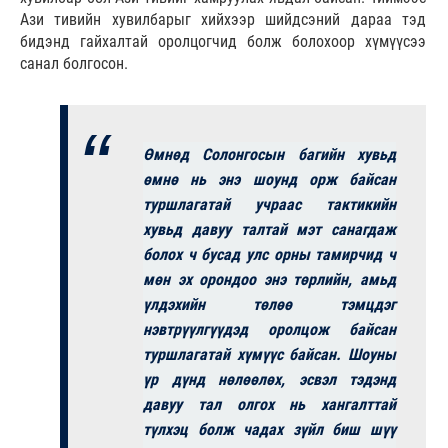
Ази тивийн хувилбарыг хийхээр шийдсэний дараа тэд
бидэнд гайхалтай оролцогчид болж болохоор хүмүүсээ
санал болгосон.
Өмнөд Солонгосын багийн хувьд
өмнө нь энэ шоунд орж байсан
туршлагатай учраас тактикийн
хувьд давуу талтай мэт санагдаж
болох ч бусад улс орны тамирчид ч
мөн эх орондоо энэ төрлийн, амьд
үлдэхийн төлөө тэмцдэг
нэвтрүүлгүүдэд оролцож байсан
туршлагатай хүмүүс байсан. Шоуны
үр дүнд нөлөөлөх, эсвэл тэдэнд
давуу тал олгох нь хангалттай
түлхэц болж чадах зүйл биш шүү