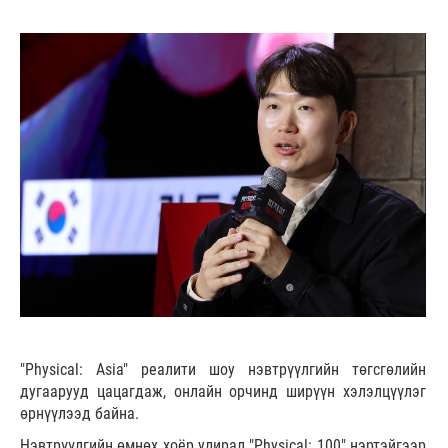
"Physical: Asia" реалити шоу нэвтрүүлгийн төгсгөлийн
дугаарууд цацагдаж, онлайн орчинд ширүүн хэлэлцүүлэг
өрнүүлээд байна.
Нэвтрүүлгийн өмнөх хоёр улирал "Physical: 100" нэртэйгээр