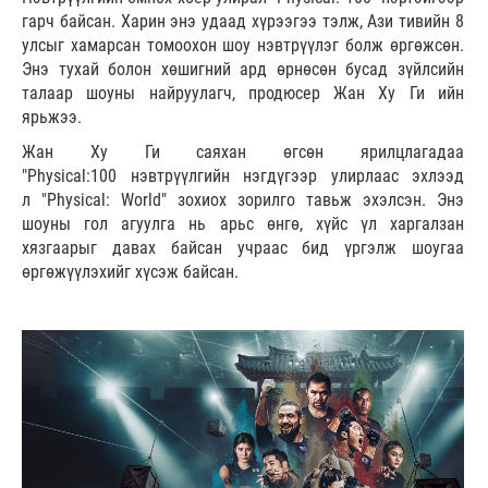
гарч байсан. Харин энэ удаад хүрээгээ тэлж, Ази тивийн 8
улсыг хамарсан томоохон шоу нэвтрүүлэг болж өргөжсөн.
Энэ тухай болон хөшигний ард өрнөсөн бусад зүйлсийн
талаар шоуны найруулагч, продюсер Жан Ху Ги ийн
ярьжээ.
Жан Ху Ги саяхан өгсөн ярилцлагадаа
"Physical:100 нэвтрүүлгийн нэгдүгээр улирлаас эхлээд
л "Physical: World" зохиох зорилго тавьж эхэлсэн. Энэ
шоуны гол агуулга нь арьс өнгө, хүйс үл харгалзан
хязгаарыг давах байсан учраас бид үргэлж шоугаа
өргөжүүлэхийг хүсэж байсан.