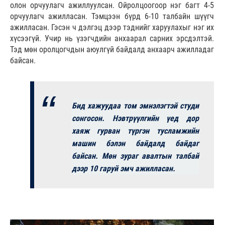
олон орчуулагч ажиллуулсан. Ойролцоогоор нэг багт 4-5
орчуулагч ажилласан. Тэмцээн бүрд 6-10 талбайн шүүгч
ажилласан. Гэсэн ч дэлгэц дээр тэднийг харуулахыг нэг их
хүсээгүй. Учир нь үзэгчдийн анхаарал сарних эрсдэлтэй.
Тэд мөн оролцогчдын аюулгүй байдалд анхаарч ажилладаг
байсан.
Бид хажуудаа том эмнэлэгтэй студи
сонгосон. Нэвтрүүлгийн үед дор
хаяж гурван түргэн тусламжийн
машин бэлэн байдалд байдаг
байсан. Мөн зураг авалтын талбай
дээр 10 гаруй эмч ажилласан.