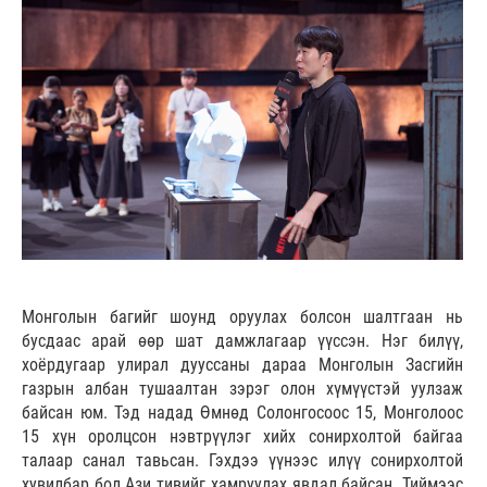
Монголын багийг шоунд оруулах болсон шалтгаан нь
бусдаас арай өөр шат дамжлагаар үүссэн. Нэг билүү,
хоёрдугаар улирал дууссаны дараа Монголын Засгийн
газрын албан тушаалтан зэрэг олон хүмүүстэй уулзаж
байсан юм. Тэд надад Өмнөд Солонгосоос 15, Монголоос
15 хүн оролцсон нэвтрүүлэг хийх сонирхолтой байгаа
талаар санал тавьсан. Гэхдээ үүнээс илүү сонирхолтой
хувилбар бол Ази тивийг хамруулах явдал байсан. Тиймээс