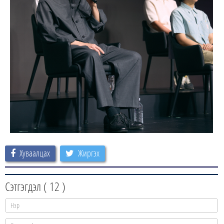
Хуваалцах
Жиргэх
Сэтгэгдэл (
12
)