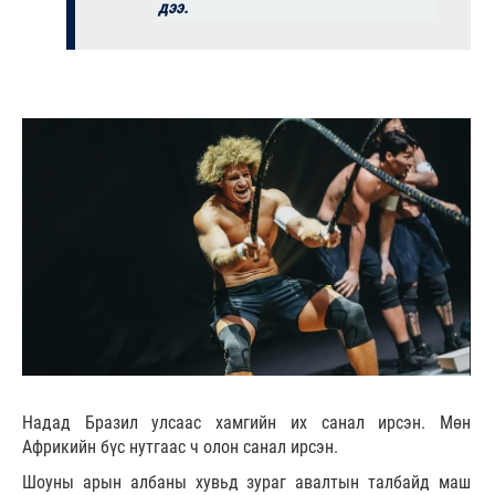
дээ.
Надад Бразил улсаас хамгийн их санал ирсэн. Мөн
Африкийн бүс нутгаас ч олон санал ирсэн.
Шоуны арын албаны хувьд зураг авалтын талбайд маш