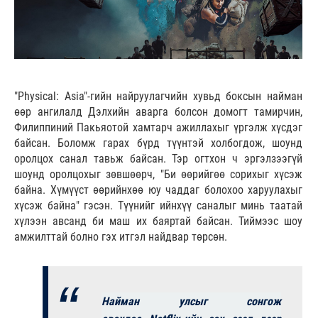
"Physical: Asia"-гийн найруулагчийн хувьд боксын найман
өөр ангилалд Дэлхийн аварга болсон домогт тамирчин,
Филиппиний Пакьяотой хамтарч ажиллахыг үргэлж хүсдэг
байсан. Боломж гарах бүрд түүнтэй холбогдож, шоунд
оролцох санал тавьж байсан. Тэр огтхон ч эргэлзээгүй
шоунд оролцохыг зөвшөөрч, "Би өөрийгөө сорихыг хүсэж
байна. Хүмүүст өөрийнхөө юу чаддаг болохоо харуулахыг
хүсэж байна" гэсэн. Түүнийг ийнхүү саналыг минь таатай
хүлээн авсанд би маш их баяртай байсан. Тиймээс шоу
амжилттай болно гэх итгэл найдвар төрсөн.
Найман улсыг сонгож