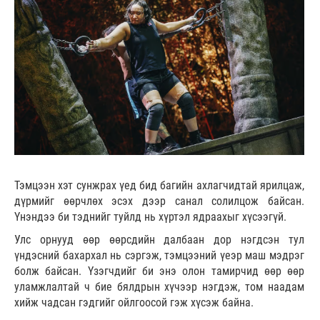
Тэмцээн хэт сунжрах үед бид багийн ахлагчидтай ярилцаж,
дүрмийг өөрчлөх эсэх дээр санал солилцож байсан.
Үнэндээ би тэднийг туйлд нь хүртэл ядраахыг хүсээгүй.
Улс орнууд өөр өөрсдийн далбаан дор нэгдсэн тул
үндэсний бахархал нь сэргэж, тэмцээний үеэр маш мэдрэг
болж байсан. Үзэгчдийг би энэ олон тамирчид өөр өөр
уламжлалтай ч бие бялдрын хүчээр нэгдэж, том наадам
хийж чадсан гэдгийг ойлгоосой гэж хүсэж байна.