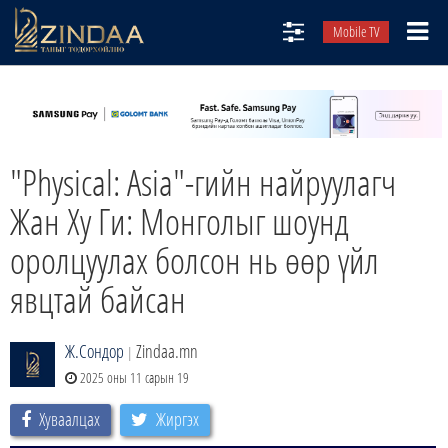
Mobile TV
НИЙТЛЭЛЧИД
ТВ8
ӨГЛӨӨНИЙ СОНИН
"Physical: Asia"-гийн найруулагч
АУДИО ЗОХИОЛ
Жан Ху Ги: Монголыг шоунд
ЗИНДАА СЭТГҮҮЛ
оролцуулах болсон нь өөр үйл
явцтай байсан
Ж.Сондор
Zindaa.mn
|
2025 оны 11 сарын 19
Хуваалцах
Жиргэх