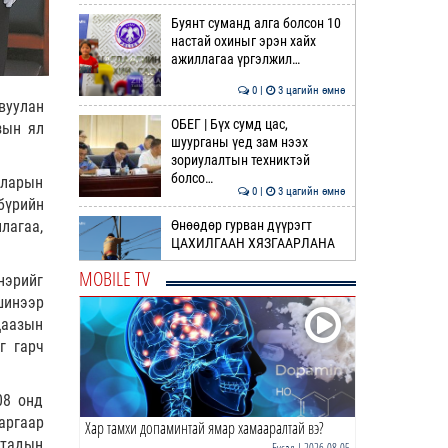
Буянт суманд алга болсон 10
настай охиныг эрэн хайх
ажиллагаа үргэлжил…
0 |
3 цагийн өмнө
вуулан
ОБЕГ | Бүх сумд цас,
зын ял
шуурганы үед зам нээх
зориулалтын техниктэй
болсо…
лларын
0 |
3 цагийн өмнө
бүрийн
Өнөөдөр гурван дүүрэгт
лагаа,
ЦАХИЛГААН ХЯЗГААРЛАНА
MOBILE TV
нэрийг
0 |
4 цагийн өмнө
шинээр
цаазын
Идэр, Тэс, Эг, Үүр голын
хөндийгөөр дуу цахилгаантай
г гарч
аадар бороо орно
0 |
4 цагийн өмнө
08 онд
аргаар
Хар тамхи допаминтай ямар хамааралтай вэ?
ӨРНИЙН ЗУРХАЙ |
ятадын
Ихрийнхний эрч хүч, авьяас
Бусад
| 2026-08-05