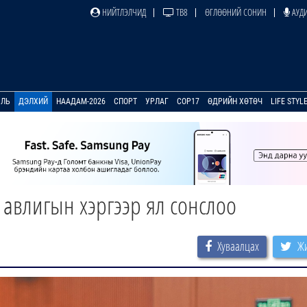
НИЙТЛЭЛЧИД
ТВ8
ӨГЛӨӨНИЙ СОНИН
АУДИ
УЛЬ
ДЭЛХИЙ
НААДАМ-2026
СПОРТ
УРЛАГ
COP17
ӨДРИЙН ХӨТӨЧ
LIFE STYL
 авлигын хэргээр ял сонслоо
Хуваалцах
Жи