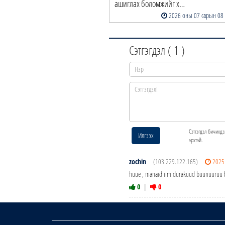
ашиглах боломжийг х…
2026 оны 07 сарын 08
Сэтгэгдэл (
1
)
Сэтгэгдэл бичихдэ
Илгээх
эрхтэй.
zochin
(103.229.122.165)
2025
huue , manaid iim durakuud buunuuruu ba
0
|
0