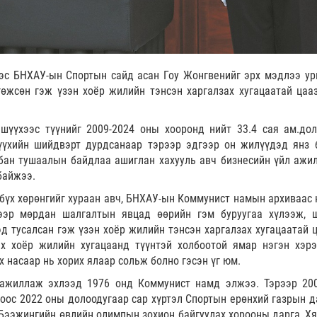
с БНХАУ-ын Спортын сайд асан Гоу Жонгвенийг эрх мэдлээ ур
гөжсөн гэж үзэн хоёр жилийн тэнсэн харгалзах хугацаатай цаа
үүхээс түүнийг 2009-2024 оны хооронд нийт 33.4 сая ам.до
үүхийн шийдвэрт дурдсанаар тэрээр эдгээр он жилүүдэд янз 
ан тушаалын байдлаа ашиглан хахууль авч бизнесийн үйл ажил
байжээ.
бүх хөрөнгийг хураан авч, БНХАУ-ын Коммунист намын архиваас 
рээр мөрдан шалгалтын явцад өөрийн гэм буруугаа хүлээж, 
эд тусалсан гэж үзэн хоёр жилийн тэнсэн харгалзах хугацаатай 
х хоёр жилийн хугацаанд түүнтэй холбоотой ямар нэгэн хэрэ
х насаар нь хорих ялаар сольж болно гэсэн үг юм.
 ажиллаж эхлээд 1976 онд Коммунист намд элжээ. Тэрээр 20
оос 2022 оны долоодугаар сар хүртэл Спортын ерөнхий газрын д
Бээжингийн өвлийн олимпын зохион байгуулах хорооны дарга, Х