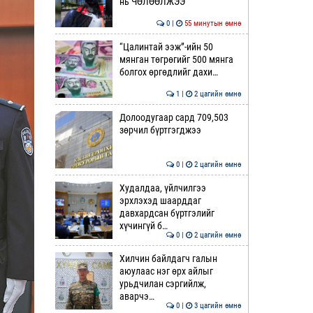
нь ЧӨЛӨӨЛЖЭЭ
0 |
55 минутын өмнө
“Цалинтай ээж”-ийн 50
мянган төгрөгийг 500 мянга
болгох өргөдлийг дахи…
1 |
2 цагийн өмнө
Долоодугаар сард 709,503
зөрчил бүртгэгджээ
0 |
2 цагийн өмнө
Худалдаа, үйлчилгээ
эрхлэхэд шаарддаг
давхардсан бүртгэлийг
хүчингүй б…
0 |
2 цагийн өмнө
Хилчин байлдагч галын
аюулаас нэг өрх айлыг
урьдчилан сэргийлж,
аварчэ…
0 |
3 цагийн өмнө