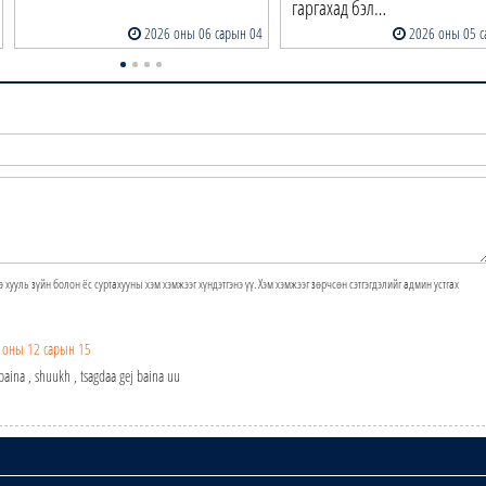
гаргахад бэл…
2026 оны 06 сарын 04
2026 оны 05 с
э хууль зүйн болон ёс суртахууны хэм хэмжээг хүндэтгэнэ үү. Хэм хэмжээг зөрчсөн сэтгэгдэлийг админ устгах
 оны 12 сарын 15
ina , shuukh , tsagdaa gej baina uu