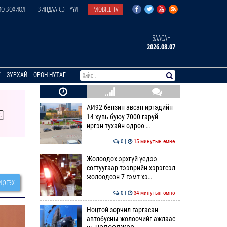
О ЗОХИОЛ
ЗИНДАА СЭТГҮҮЛ
MOBILE TV
БААСАН
2026.08.07
E
ЗУРХАЙ
ОРОН НУТАГ
АИ92 бензин авсан иргэдийн
14 хувь буюу 7000 гаруй
иргэн тухайн өдрөө …
0 |
15 минутын өмнө
Жолоодох эрхгүй үедээ
согтуугаар тээврийн хэрэгсэл
жолоодсон 7 гэмт хэ…
ргэх
0 |
34 минутын өмнө
Ноцтой зөрчил гаргасан
автобусны жолоочийг ажлаас