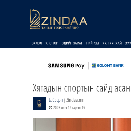
ЭХЛЭЛ
УЛС ТӨР
ЭДИЙН ЗАСАГ
НИЙГЭМ
УУЛ УУРХАЙ
ХУ
Хятадын спортын сайд асан
Б.Сэцэн
Zindaa.mn
|
2025 оны 12 сарын 15