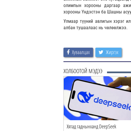
олимпын хорооны даргаар ажи
хорооны Үндэстэн ба Шашны асуу
Улмаар түүний авлигын хэрэг ил
албан тушаалаас нь чөлөөлжээ.
Хуваалцах
Жиргэх
ХОЛБООТОЙ МЭДЭЭ
Хятад гаднынханд DeepSeek