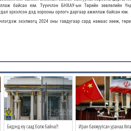
ллаж байсан юм. Түүнчлэн БНХАУ-ын Төрийн зөвлөлийн Үн
дал эрхэлсэн дэд хорооны орлогч даргаар ажиллаж байсан юм.
члэгдэж эхэлмэгц 2024 оны тавдугаар сард намаас хөөж, төри
Бидэнд юу саад болж байна?!
Иран баяжуулсан уранаа Хята