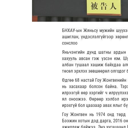
БНХАУ-ын Жяньсу мужийн шүүхээ
ашиглан, үндэслэлгүйгээр хөрөн
сонслоо
Яньчэнгийн дунд шатны ардын ш
хахууль авсан гэж үзсэн юм. Ш
албан тушаал хашиж байхдаа алб
төсөл эрхлэх зөвшөөрөл олгодог 
Өдгөө 68 настай Гоу Жонгвенийн 
нь хасахаар болсон байна. Тэ
илрээгүй өөр хэргийг ч илрүүлэх
ял оноожээ. Өөрөөр хэлбэл ирэ
ирэхгүй бол цаазаар авах ялыг бү
Гоу Жонгвен нь 1974 онд төрд
Бээжин хотын дэд дарга, 2016 он
ажиллаж байжээ. Энэ хугацаанд 